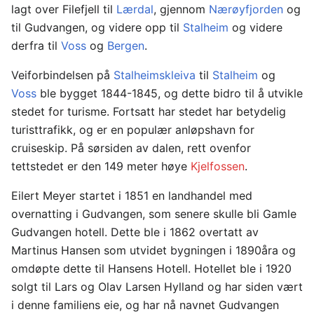
lagt over Filefjell til
Lærdal
, gjennom
Nærøyfjorden
og
til Gudvangen, og videre opp til
Stalheim
og videre
derfra til
Voss
og
Bergen
.
Veiforbindelsen på
Stalheimskleiva
til
Stalheim
og
Voss
ble bygget 1844-1845, og dette bidro til å utvikle
stedet for turisme. Fortsatt har stedet har betydelig
turisttrafikk, og er en populær anløpshavn for
cruiseskip. På sørsiden av dalen, rett ovenfor
tettstedet er den 149 meter høye
Kjelfossen
.
Eilert Meyer startet i 1851 en landhandel med
overnatting i Gudvangen, som senere skulle bli Gamle
Gudvangen hotell. Dette ble i 1862 overtatt av
Martinus Hansen som utvidet bygningen i 1890åra og
omdøpte dette til Hansens Hotell. Hotellet ble i 1920
solgt til Lars og Olav Larsen Hylland og har siden vært
i denne familiens eie, og har nå navnet Gudvangen