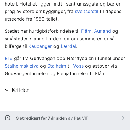
hotell. Hotellet ligger midt i sentrumssgata og bærer
preg av store ombygginger, fra
sveitserstil
til dagens
utseende fra 1950-tallet.
Stedet har hurtigbåtforbindelse til
Flåm
,
Aurland
og
småstedene langs fjorden, og om sommeren også
bilferge til
Kaupanger
og
Lærdal
.
E16
går fra Gudvangen opp Nærøydalen i tunnel under
Stalheimskleiva
og
Stalheim
til
Voss
og østover via
Gudvangentunnelen og Flenjatunnelen til Flåm.
Kilder
Sist redigert for 7 år siden
av
PaulVIF