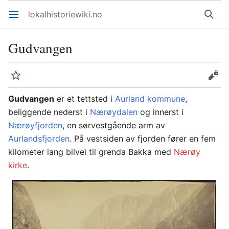
lokalhistoriewiki.no
Åpne hovedmenyen
Søk
Gudvangen
Overvåk
Rediger
Gudvangen
er et tettsted i
Aurland kommune
,
beliggende nederst i
Nærøydalen
og innerst i
Nærøyfjorden
, en sørvestgående arm av
Aurlandsfjorden
. På vestsiden av fjorden fører en fem
kilometer lang bilvei til grenda Bakka med
Nærøy
kirke
.