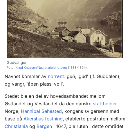
Gudvangen
Foto:
Knud Knudsen
/
Nasjonalbiblioteket
(1888-1894).
Navnet kommer av
norrønt
: guð, 'gud' (jf. Guddalen);
og vangr, 'åpen plass, voll'.
Stedet ble en del av hovedsambandet mellom
Østlandet og Vestlandet da den danske
stattholder
i
Norge,
Hannibal Sehested
, kongens svigersønn med
base på
Akershus festning
, etablerte postruten mellom
Christiania
og
Bergen
i 1647, ble ruten i dette området