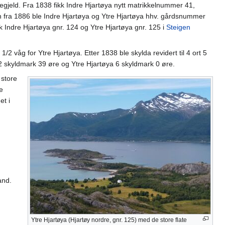
gjeld. Fra 1838 fikk Indre Hjartøya nytt matrikkelnummer 41,
en fra 1886 ble Indre Hjartøya og Ytre Hjartøya hhv. gårdsnummer
Indre Hjartøya gnr. 124 og Ytre Hjartøya gnr. 125 i
Steigen
/2 våg for Ytre Hjartøya. Etter 1838 ble skylda revidert til 4 ort 5
agt 2 skyldmark 39 øre og Ytre Hjartøya 6 skyldmark 0 øre.
 store
e
et i
and.
Ytre Hjartøya (Hjartøy nordre, gnr. 125) med de store flate