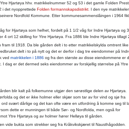
Ytre Hjartøya hhv. matrikkelnummer 52 og 53 i det gamle Folden Preste
2 i det nyopprettede
Folden formannskapsdistrikt
. I den nye matrikkel
, seinere Nordfold Kommune. Etter kommunesammenslåingen i 1964 fikk 
åg for Hjartøya som helhet, fordelt på 1 1/2 våg for Indre Hjartøya og 3 1
ler 4 ort 12 skilling for Ytre Hjartøya. Fra 1886 ble Indre Hjartøya till
n fram til 1918. Da ble gården delt i to etter matrikkelskylda omtrent like
dbruket delt i to på nytt og det er derfor i dag tre eiendommer på Indr
uk ved
matrikkelen i 1886
og fra den største av disse eiendommene er d
t. I dag er det dermed seks eiendommer av forskjellig størrelse på Ytre
ården blir kalt på folkemunne utgjør den sørøstlige delen av Hjartøya.
olda og det er ikke holmer eller skjær som tar av for vind og sjø fra
rd svært dårlige og det kan ofte være en utfordring å komme seg til l
rsom dette er munningen til både Sør- og Nordfolda, men også for
mot Ytre Hjartøya og av holmer hører Helløya til gården.
en vide bukta som strekker seg fra Kråkvikskjæret til Nausthågodden.