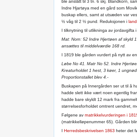
ble anslått til 3 tn. 6 skj. Blandkorn, sa
Indre Hjartøya med en gård som Movika 
buskap ellers, samt at utsæden var vese
½ våg til 2 ½ pund. Reduksjonen i
land
I tilknytning til utlikninga av jordavgift
Mat: Nom: 52 Indre Hjertøen af skyld 1
ansættes til middelværdie 168 rd.
I 1819 ble gården vurdert på nytt av e
Løbe No 41. Matr No 52. Indre Hjertøe
Kreaturholdet 1 hest, 3 køer, 1 ungnø
Proportionstallet blev 4.-
Buskapen på Innergården ser ut til å ha
hadde slett ikke vært noen egentlig fr
hadde bare skyldt 12 mark fra gammelt 
størrelsesforholdet omtrent uendret, men
Følgene av
matrikkelvurderingen i 181
(matrikkelløpenummer 65). Gården blir sa
I
Herredsbeskrivelsen 1863
heter det f