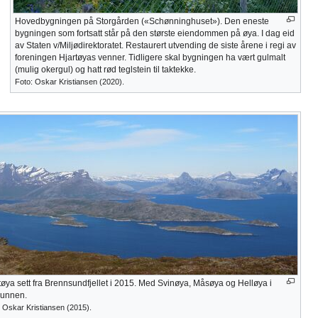
Hovedbygningen på Storgården («Schønninghuset»). Den eneste
bygningen som fortsatt står på den største eiendommen på øya. I dag eid
av Staten v/Miljødirektoratet. Restaurert utvending de siste årene i regi av
foreningen Hjartøyas venner. Tidligere skal bygningen ha vært gulmalt
(mulig okergul) og hatt rød teglstein til taktekke.
Foto: Oskar Kristiansen (2020).
tøya sett fra Brennsundfjellet i 2015. Med Svinøya, Måsøya og Helløya i
runnen.
 Oskar Kristiansen (2015).