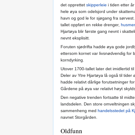
det opprettet
skipperleie
i tiden etter 
hele øya som odelsjord under skattema
havn og god le for sjøgang fra sørvest
tallet oppført en rekke drenger,
husme
Hjartøya blir første gang nevnt i skatte
nevnt eksplisitt.
Foruten sjødrifta hadde øya gode jordb
ettersom kornet var livsnødvendig for b
korndyrking.
Utover 1700-tallet later det imidlertid
Deler av Ytre Hjartøya lå også til tid
hadde relativt dårlige forutsetninger f
Gårdene på øya var relativt høyt skyldsa
Den negative trenden fortsatte til midt
landsdelen. Den store omveltningen skj
sammenheng med
handelsstedet på K
navnet Storgården.
Oldfunn