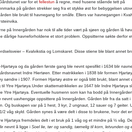
 Gårdstunet var for et
fellestun
å regne, med husene stående tett på
nmarka på gården strekker seg fra et stykke øst for bebyggelsen utover
 gården ble brukt til havnegang for småfe. Ellers var havnegangen i Kval
steinvika.
ne på Innergården har nok til alle tider vært på sjøen og gården lå høve
k de dårlige havneforholdene et stort problem. Oppsitterne søkte derfor e
e ferdselsveier – Kvalvikstia og Lomskaret. Disse stiene ble blant annet 
-Hjartøya og da gården første gang ble nevnt spesifikt i 1634 blir navnet
gårdsnavnet Indre Hiertøen. Etter matrikkelen i 1838 blir formen Hjartø
 søndre i 1907. Formen Hjartøy østre er også blitt brukt, blant annet u
 til Ytre Hjartøya.Under skattematrikkelen av 1647 blir Indre Hjartøya sk
e Ytre Hjartøya. Eventuelle husmenn som kan ha bodd på Innergården bl
ene nevnt uavhengige oppsittere på Innergården. Gården blir fra da satt 
n. Og buskapen var på 1 hest, 3 kyr, 2 ungnaut, 12 sauer og 7 geiter.
 1/2 våg skyld. Gården synes å være delt i disse to brukene, hvor det e
re Hjartøya fremdeles delt i et bruk på 1 våg og et mindre på ½ våg. De
r nevnt å ligge i
Soel lie, tør og sandig, tæmelig til korn, letvunden 