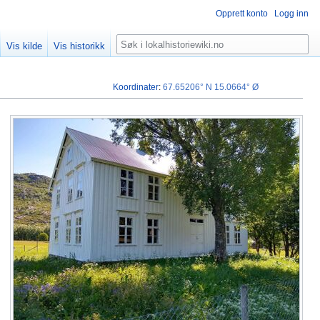
Opprett konto
Logg inn
Søk
Vis kilde
Vis historikk
Koordinater
:
67.65206° N
15.0664° Ø