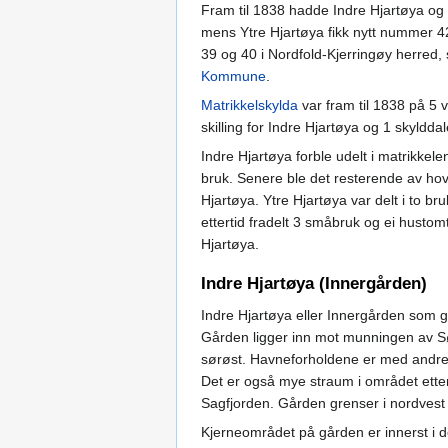
Fram til 1838 hadde Indre Hjartøya og 
mens Ytre Hjartøya fikk nytt nummer 4
39 og 40 i Nordfold-Kjerringøy herred
Kommune
.
Matrikkelskylda
var fram til 1838 på 5 v
skilling for Indre Hjartøya og 1 skyldda
Indre Hjartøya forble udelt i matrikkele
bruk. Senere ble det resterende av hove
Hjartøya. Ytre Hjartøya var delt i to br
ettertid fradelt 3 småbruk og ei hustom
Hjartøya.
Indre Hjartøya (Innergården)
Indre Hjartøya eller Innergården som g
Gården ligger inn mot munningen av Sørf
sørøst. Havneforholdene er med andre o
Det er også mye straum i området ette
Sagfjorden. Gården grenser i nordvest 
Kjerneområdet på gården er innerst i d