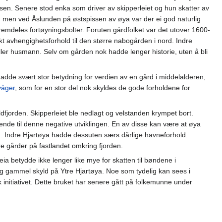
sen. Senere stod enka som driver av skipperleiet og hun skatter av
 men ved Åslunden på østspissen av øya var der ei god naturlig
remdeles fortøyningsbolter. Foruten gårdfolket var det utover 1600-
terkt avhengighetsforhold til den større nabogården i nord. Indre
r husmann. Selv om gården nok hadde lenger historie, uten å bli
hadde svært stor betydning for verdien av en gård i middelalderen,
våger
, som for en stor del nok skyldes de gode forholdene for
ldfjorden. Skipperleiet ble nedlagt og velstanden krympet bort.
ende til denne negative utviklingen. En av disse kan være at øya
kog. Indre Hjartøya hadde dessuten særs dårlige havneforhold.
ere gårder på fastlandet omkring fjorden.
eia betydde ikke lenger like mye for skatten til bøndene i
åg gammel skyld på Ytre Hjartøya. Noe som tydelig kan sees i
initiativet. Dette bruket har senere gått på folkemunne under