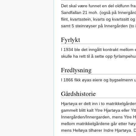
Det skal være funnet en del oldfunn fra 
Sandfallan 21 moh. (også på Innergården)
flint, kvartsstein, kvarts og kvartssitt
samt 5 steinrøyser på Innergården (to i
Fyrlykt
I 1934 ble det inngått kontrakt mellom
skulle ha rett til å sette opp fyrlampeh
Fredlysning
I 1866 fikk øyas eiere og bygselmenn u
Gårdshistorie
Hjartøya er delt inn i to matrikkelgår
gammelt blitt kalt Ytre Hjartøya eller Y
Innergården/Innergarden, mens Ytre Hja
mellom matrikkelgårdene går etter høy
mens Helløya tilhører Indre Hjartøya. 