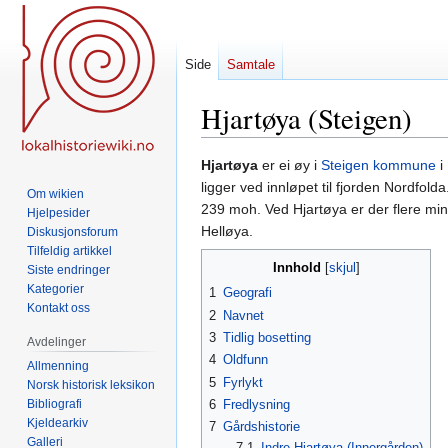
Side
Samtale
Hjartøya (Steigen)
Hopp
Hopp
Hjartøya
er ei øy i
Steigen kommune
i
til
til
ligger ved innløpet til fjorden Nordfol
Om wikien
navigering
søk
239 moh. Ved Hjartøya er der flere mi
Hjelpesider
Helløya.
Diskusjonsforum
Tilfeldig artikkel
Innhold
Siste endringer
Kategorier
1
Geografi
Kontakt oss
2
Navnet
3
Tidlig bosetting
Avdelinger
4
Oldfunn
Allmenning
5
Fyrlykt
Norsk historisk leksikon
Bibliografi
6
Fredlysning
Kjeldearkiv
7
Gårdshistorie
Galleri
7.1
Indre Hjartøya (Innergården)