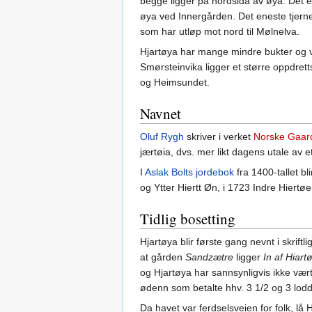
begge ligger på nordsida av øya. Det 
øya ved Innergården. Det eneste tjern
som har utløp mot nord til Mølnelva.
Hjartøya har mange mindre bukter og vi
Smørsteinvika ligger et større oppdre
og Heimsundet.
Navnet
Oluf Rygh
skriver i verket
Norske Gaar
jærtøia, dvs. mer likt dagens utale av et
I
Aslak Bolts jordebok
fra 1400-tallet bl
og Ytter Hiertt Øn, i 1723 Indre Hiertø
Tidlig bosetting
Hjartøya blir første gang nevnt i skriftlig
at gården
Sandzætre
ligger
In af Hiartø
og Hjartøya har sannsynligvis ikke væ
ødenn som betalte hhv. 3 1/2 og 3 lodd
Da havet var ferdselsveien for folk, lå H