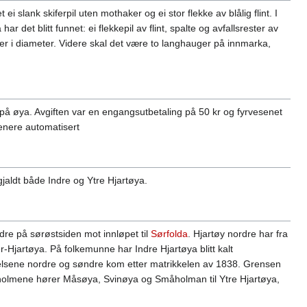
slank skiferpil uten mothaker og ei stor flekke av blålig flint. I
det blitt funnet: ei flekkepil av flint, spalte og avfallsrester av
meter i diameter. Videre skal det være to langhauger på innmarka,
 på øya. Avgiften var en engangsutbetaling på 50 kr og fyrvesenet
senere automatisert
gjaldt både Indre og Ytre Hjartøya.
dre på sørøstsiden mot innløpet til
Sørfolda
. Hjartøy nordre har fra
er-Hjartøya. På folkemunne har Indre Hjartøya blitt kalt
elsene nordre og søndre kom etter matrikkelen av 1838. Grensen
e holmene hører Måsøya, Svinøya og Småholman til Ytre Hjartøya,