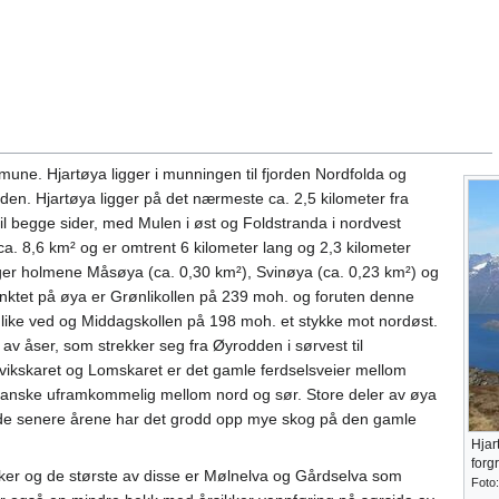
mune. Hjartøya ligger i munningen til fjorden Nordfolda og
den. Hjartøya ligger på det nærmeste ca. 2,5 kilometer fra
til begge sider, med Mulen i øst og Foldstranda i nordvest
ca. 8,6 km² og er omtrent 6 kilometer lang og 2,3 kilometer
gger holmene Måsøya (ca. 0,30 km²), Svinøya (ca. 0,23 km²) og
unktet på øya er Grønlikollen på 239 moh. og foruten denne
 like ved og Middagskollen på 198 moh. et stykke mot nordøst.
av åser, som strekker seg fra Øyrodden i sørvest til
ikskaret og Lomskaret er det gamle ferdselsveier mellom
t ganske uframkommelig mellom nord og sør. Store deler av øya
 de senere årene har det grodd opp mye skog på den gamle
Hjar
forg
ker og de største av disse er Mølnelva og Gårdselva som
Foto: