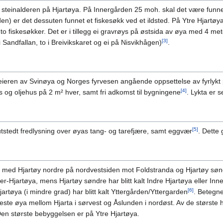
steinalderen på Hjartøya. På Innergården 25 moh. skal det være funnet ei 
 er det dessuten funnet et fiskesøkk ved et ildsted. På Ytre Hjartøya har 
 og to fiskesøkker. Det er i tillegg ei gravrøys på østsida av øya med 4 
[3]
 Sandfallan, to i Breivikskaret og ei på Nisvikhågen)
.
 eieren av Svinøya og Norges fyrvesen angående oppsettelse av fyrlykt
[4]
us og oljehus på 2 m² hver, samt fri adkomst til bygningene
. Lykta er 
[5]
tstedt fredlysning over øyas tang- og tarefjære, samt eggvær
. Dette 
der med Hjartøy nordre på nordvestsiden mot Foldstranda og Hjartøy søn
tter-Hjartøya, mens Hjartøy søndre har blitt kalt Indre Hjartøya eller Inn
[6]
rtøya (i mindre grad) har blitt kalt Yttergården/Yttergarden
. Betegn
este øya mellom Hjarta i sørvest og Åslunden i nordøst. Av de størst
Den største bebyggelsen er på Ytre Hjartøya.