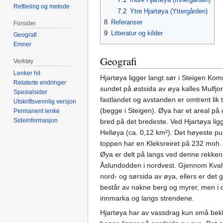
Rettleiing og metode
7.2
Ytre Hjartøya (Yttergården)
8
Referanser
Forsider
9
Litteratur og kilder
Geografi
Emner
Geografi
Verktøy
Lenker hit
Hjartøya ligger langt sør i Steigen Kom
Relaterte endringer
sundet på østsida av øya kalles Mulfjor
Spesialsider
fastlandet og avstanden er omtrent lik 
Utskriftsvennlig versjon
(begge i Steigen). Øya har et areal på 
Permanent lenke
Sideinformasjon
bred på det bredeste. Ved Hjartøya li
Helløya (ca. 0,12 km²). Det høyeste p
toppen har en Kleksreiret på 232 moh.
Øya er delt på langs ved denne rekken 
Åslundodden i nordvest. Gjennom Kvalv
nord- og sørsida av øya, ellers er de
består av nakne berg og myrer, men i
innmarka og langs strendene.
Hjartøya har av vassdrag kun små bek