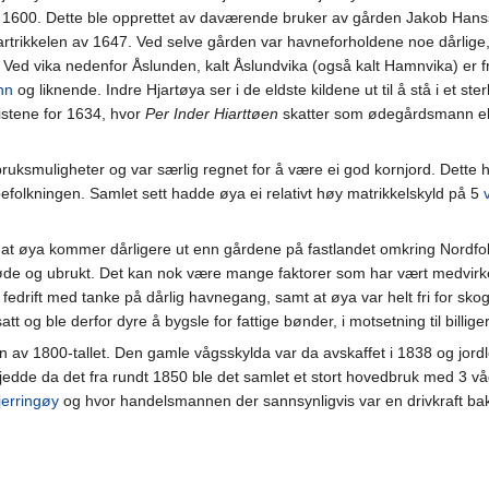
år 1600. Dette ble opprettet av daværende bruker av gården Jakob Hans
rtrikkelen av 1647. Ved selve gården var havneforholdene noe dårlige,
. Ved vika nedenfor Åslunden, kalt Åslundvika (også kalt Hamnvika) er f
nn
og liknende. Indre Hjartøya ser i de eldste kildene ut til å stå i et s
listene for 1634, hvor
Per Inder Hiarttøen
skatter som ødegårdsmann elle
ruksmuligheter og var særlig regnet for å være ei god kornjord. Dette 
efolkningen. Samlet sett hadde øya ei relativt høy matrikkelskyld på 5
 til at øya kommer dårligere ut enn gårdene på fastlandet omkring Nordfo
er øde og ubrukt. Det kan nok være mange faktorer som har vært medvirk
or fedrift med tanke på dårlig havnegang, samt at øya var helt fri for s
tt og ble derfor dyre å bygsle for fattige bønder, i motsetning til billig
en av 1800-tallet. Den gamle vågsskylda var da avskaffet i 1838 og jordl
edde da det fra rundt 1850 ble det samlet et stort hovedbruk med 3 v
jerringøy
og hvor handelsmannen der sannsynligvis var en drivkraft bak 