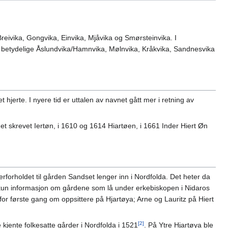
reivika, Gongvika, Einvika, Mjåvika og Smørsteinvika. I
 betydelige Åslundvika/Hamnvika, Mølnvika, Kråkvika, Sandnesvika
 hjerte. I nyere tid er uttalen av navnet gått mer i retning av
 det skrevet Iertøn, i 1610 og 1614 Hiartøen, i 1661 Inder Hiert Øn
rforholdet til gården Sandset lenger inn i Nordfolda. Det heter da
 kun informasjon om gårdene som lå under erkebiskopen i Nidaros
for første gang om oppsittere på Hjartøya; Arne og Lauritz på Hiert
[2]
re kjente folkesatte gårder i Nordfolda i 1521
. På Ytre Hjartøya ble