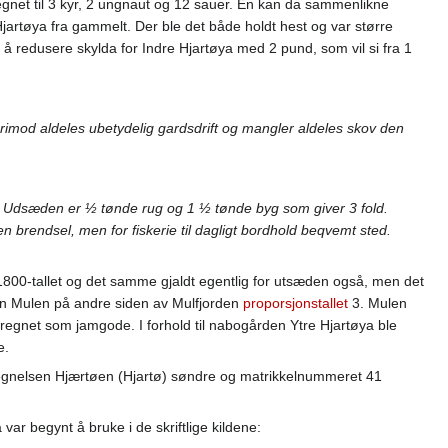
egnet til 3 kyr, 2 ungnaut og 12 sauer. En kan da sammenlikne
artøya fra gammelt. Der ble det både holdt hest og var større
t å redusere skylda for Indre Hjartøya med 2 pund, som vil si fra 1
rimod aldeles ubetydelig gardsdrift og mangler aldeles skov den
r. Udsæden er ½ tønde rug og 1 ½ tønde byg som giver 3 fold.
brendsel, men for fiskerie til dagligt bordhold beqvemt sted.
av 1800-tallet og det samme gjaldt egentlig for utsæden også, men det
rden Mulen på andre siden av Mulfjorden
proporsjonstallet
3. Mulen
regnet som jamgode. I forhold til nabogården Ytre Hjartøya ble
e.
etegnelsen Hjærtøen (Hjartø) søndre og matrikkelnummeret 41
ar begynt å bruke i de skriftlige kildene: