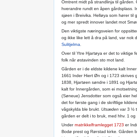
Omtrent midt på strandlinja til gården.
hverandre rundt en åpen gårdsplass. In
sjøen i Breivika. Helløya som hører til
og mer spredt innover landet mot Smør
Den viktigste næringsveien for oppsitter
og ikke like lett å dra på land, var no
Sulitjelma
.
Over til Ytre Hjartøya er det to viktig
folk når østavinden sto mot land.
Gården er i de eldste kildene kalt Inner
1661 Inder Hiert Øn og i 1723 skrives 
1838, Hjartøen søndre i 1891 og Hjartøy
kalt for Innergården, som ei motsetning
(Søneue) Jensdotter som også eier hel
det for første gang i de skriftlige kild
vågskylda ble brukt.
Utsæden
var 3 ½ t
gården er delt i to bruk, med hhv. 1 og
Under
matrikkelframlegget 1723
er Ind
Bodø prest og Rørstad kirke. Gården bli