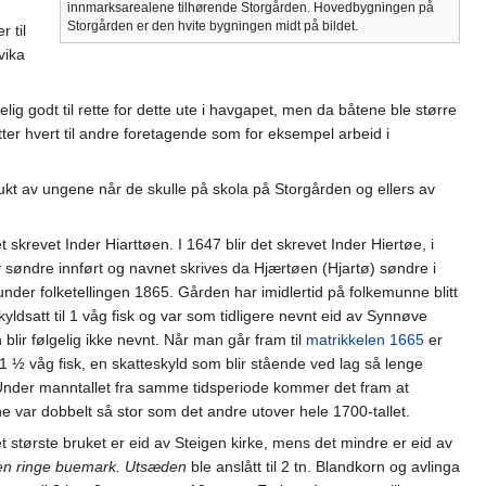
innmarksarealene tilhørende Storgården. Hovedbygningen på
Storgården er den hvite bygningen midt på bildet.
 til
vika
lig godt til rette for dette ute i havgapet, men da båtene ble større
tter hvert til andre foretagende som for eksempel arbeid i
brukt av ungene når de skulle på skola på Storgården og ellers av
 skrevet Inder Hiarttøen. I 1647 blir det skrevet Inder Hiertøe, i
y søndre innført og navnet skrives da Hjærtøen (Hjartø) søndre i
nder folketellingen 1865. Gården har imidlertid på folkemunne blitt
yldsatt til 1 våg fisk og var som tidligere nevnt eid av Synnøve
ir følgelig ikke nevnt. Når man går fram til
matrikkelen 1665
er
i 1 ½ våg fisk, en skatteskyld som blir stående ved lag så lenge
 Under manntallet fra samme tidsperiode kommer det fram at
ne var dobbelt så stor som det andre utover hele 1700-tallet.
t største bruket er eid av Steigen kirke, mens det mindre er eid av
og en ringe buemark. Utsæden
ble anslått til 2 tn. Blandkorn og avlinga