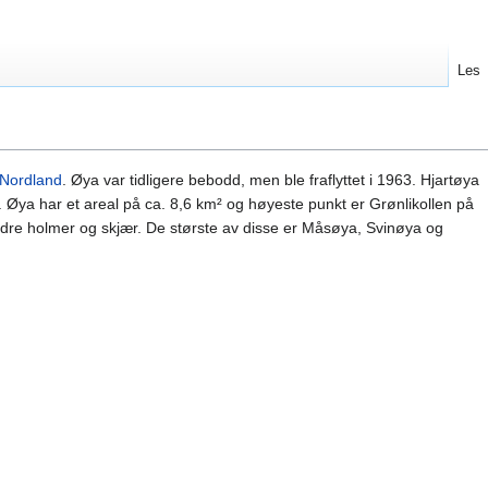
Les
Nordland
. Øya var tidligere bebodd, men ble fraflyttet i 1963. Hjartøya
da. Øya har et areal på ca. 8,6 km² og høyeste punkt er Grønlikollen på
ndre holmer og skjær. De største av disse er Måsøya, Svinøya og