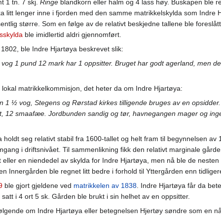
mt 1 tn. 7 skj.
Ringe
blandkorn eller halm og 4 lass høy. Buskapen ble r
litt lenger inne i fjorden med den samme matrikkelskylda som Indre Hj
ntlig større. Som en følge av de relativt beskjedne tallene ble foreslåt
sskylda
ble imidlertid aldri gjennomført.
a i 1802, ble Indre Hjartøya beskrevet slik:
 vog 1 pund 12 mark har 1 oppsitter. Bruget har godt agerland, men de
n lokal matrikkelkommisjon, det heter da om Indre Hjartøya:
n 1 ½ vog, Stegens og Rørstad kirkes tilligende bruges av en opsidde
dt, 12 smaafæe. Jordbunden sandig og tør, havnegangen mager og ingen 
 holdt seg relativt stabil fra 1600-tallet og helt fram til begynnelsen 
amgang i driftsnivået. Til sammenlikning fikk den relativt marginale gå
eller en niendedel av skylda for Indre Hjartøya, men nå ble de nesten 
 Innergården ble regnet litt bedre i forhold til Yttergården enn tidliger
9
ble gjort gjeldene ved
matrikkelen av 1838
. Indre Hjartøya får da b
tt i 4 ort 5 sk. Gården ble brukt i sin helhet av en oppsitter.
ølgende om Indre Hjartøya eller betegnelsen Hjertøy søndre som en nå v