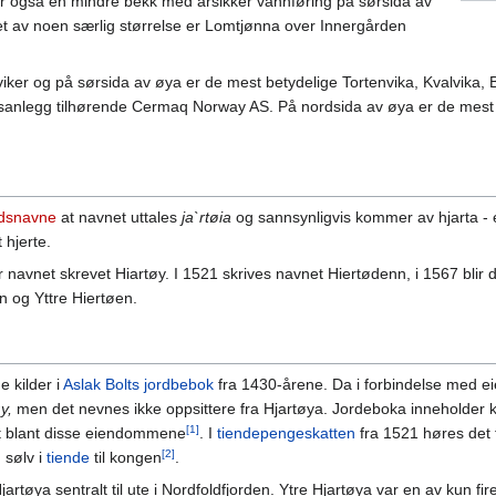
er også en mindre bekk med årsikker vannføring på sørsida av
et av noen særlig størrelse er Lomtjønna over Innergården
ker og på sørsida av øya er de mest betydelige Tortenvika, Kvalvika, B
ttsanlegg tilhørende Cermaq Norway AS. På nordsida av øya er de mest
dsnavne
at navnet uttales
ja`rtøia
og sannsynligvis kommer av hjarta - et
 hjerte.
ir navnet skrevet Hiartøy. I 1521 skrives navnet Hiertødenn, i 1567 blir
en og Yttre Hiertøen.
e kilder i
Aslak Bolts jordbebok
fra 1430-årene. Da i forbindelse med eie
y,
men det nevnes ikke oppsittere fra Hjartøya. Jordeboka inneholder
[1]
rt blant disse eiendommene
. I
tiendepengeskatten
fra 1521 høres det 
[2]
 sølv i
tiende
til kongen
.
jartøya sentralt til ute i Nordfoldfjorden. Ytre Hjartøya var en av kun fi