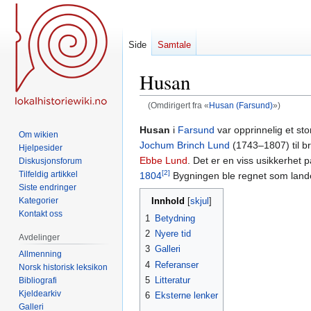
Side
Samtale
Husan
(Omdirigert fra «
Husan (Farsund)
»)
Hopp
Hopp
Husan
i
Farsund
var opprinnelig et st
Om wikien
til
til
Jochum Brinch Lund
(1743–1807) til b
Hjelpesider
navigering
søk
Ebbe Lund
. Det er en viss usikkerhet p
Diskusjonsforum
[2]
Tilfeldig artikkel
1804
Bygningen ble regnet som landets
Siste endringer
Innhold
Kategorier
Kontakt oss
1
Betydning
2
Nyere tid
Avdelinger
3
Galleri
Allmenning
4
Referanser
Norsk historisk leksikon
5
Litteratur
Bibliografi
Kjeldearkiv
6
Eksterne lenker
Galleri