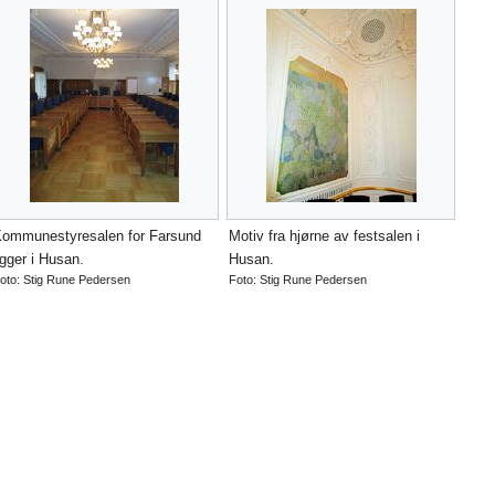
ommunestyresalen for Farsund
Motiv fra hjørne av festsalen i
igger i Husan.
Husan.
oto: Stig Rune Pedersen
Foto: Stig Rune Pedersen