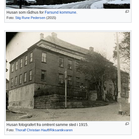
Husan som rådhus for
Farsund kommune
.
Foto:
Stig Rune Pedersen
(2015)
Husan fotografert fra omtrent samme sted i 1915.
Foto:
Thoralf Christian Hauff
/
Riksantikvaren