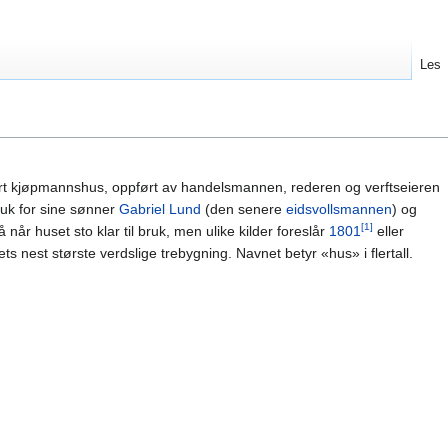
Les
ort kjøpmannshus, oppført av handelsmannen, rederen og verftseieren
ruk for sine sønner
Gabriel Lund
(den senere
eidsvollsmannen
) og
[1]
å når huset sto klar til bruk, men ulike kilder foreslår
1801
eller
 nest største verdslige trebygning. Navnet betyr «hus» i flertall.