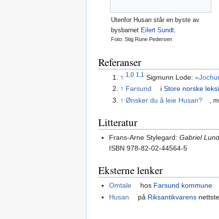
Utenfor Husan står en byste av
bysbarnet
Eilert Sundt
.
Foto: Stig Rune Pedersen
Referanser
1,0
1,1
↑
Sigmunn Lode:
«Jochum
↑
Farsund
i
Store norske leks
↑
Ønsker du å leie Husan?
, m
Litteratur
Frans-Arne Stylegard:
Gabriel Lun
ISBN 978-82-02-44564-5
Eksterne lenker
Omtale
hos
Farsund kommune
Husan
på
Riksantikvarens
nettst