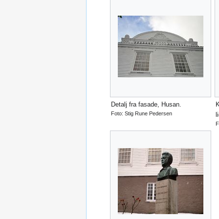
Detalj fra fasade, Husan.
K
Foto: Stig Rune Pedersen
l
F