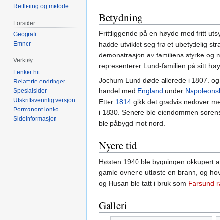
Rettleiing og metode
Betydning
Forsider
Frittliggende på en høyde med fritt u
Geografi
hadde utviklet seg fra et ubetydelig s
Emner
demonstrasjon av familiens styrke og 
Verktøy
representerer Lund-familien på sitt hø
Lenker hit
Jochum Lund døde allerede i 1807, og
Relaterte endringer
handel med
England
under
Napoleons
Spesialsider
Utskriftsvennlig versjon
Etter
1814
gikk det gradvis nedover med
Permanent lenke
i 1830. Senere ble eiendommen sorenskri
Sideinformasjon
ble påbygd mot nord.
Nyere tid
Høsten 1940 ble bygningen okkupert a
gamle ovnene utløste en brann, og ho
og Husan ble tatt i bruk som
Farsund r
Galleri