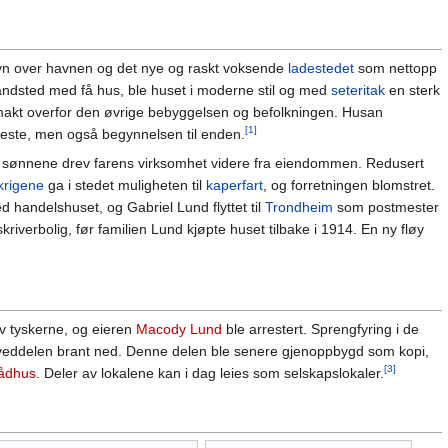
tsyn over havnen og det nye og raskt voksende
ladestedet
som nettopp
trandsted med få hus, ble huset i moderne stil og med
seteritak
en sterk
makt overfor den øvrige bebyggelsen og befolkningen. Husan
[1]
yeste, men også begynnelsen til enden.
 sønnene drev farens virksomhet videre fra eiendommen. Redusert
krigene
ga i stedet muligheten til
kaperfart
, og forretningen blomstret.
 handelshuset, og Gabriel Lund flyttet til
Trondheim
som postmester
verbolig, før familien Lund kjøpte huset tilbake i 1914. En ny fløy
v tyskerne, og eieren
Macody Lund
ble arrestert. Sprengfyring i de
veddelen brant ned. Denne delen ble senere gjenoppbygd som kopi,
[3]
ådhus
. Deler av lokalene kan i dag leies som selskapslokaler.