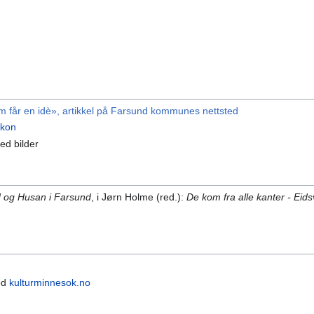
 får en idè», artikkel på Farsund kommunes nettsted
ikon
ed bilder
d og Husan i Farsund
, i Jørn Holme (red.):
De kom fra alle kanter - Ei
ed
kulturminnesok.no