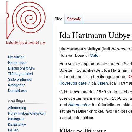
Side
Samtale
Ida Hartmann Udbye
Hopp
Hopp
Ida Hartmann Udbye
(født
Hartmann
1
til
til
Hun var bosatt i
Oslo
.
Om wikien
navigering
søk
Hjelpesider
Hun vokste opp på prestegarden i Sigd
Diskusjonsforum
Bolette f. Schønheyder. Ida Hartmann v
Tilfeldig artikkel
gift med bank- og forsikringsmannen
O
Siste endringer
Roveruds gate 7
på
Disen
. Ida Hartman
Kategorier
Kontakt oss
Odd Udbye hadde i 1930 slutta i jobbe
overlot etter mannens død i 1960 Schub
Avdelinger
imot
Aftenposten
for å fortelle om ekte
Allmenning
sitt hjem i Disen-strøket, hvor en beskj
Norsk historisk leksikon
institutt i det stille».
Bibliografi
Kjeldearkiv
Kilder og litteratur
Galleri