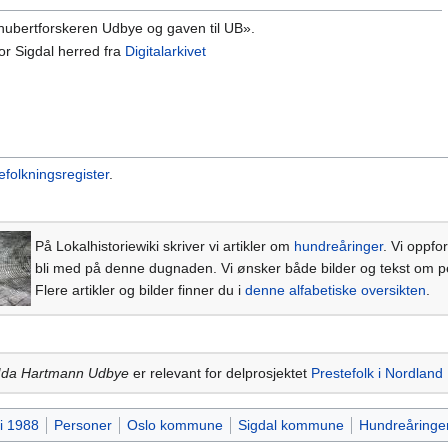
chubertforskeren Udbye og gaven til UB».
for Sigdal herred fra
Digitalarkivet
efolkningsregister
.
På Lokalhistoriewiki skriver vi artikler om
hundreåringer
. Vi oppfo
bli med på denne dugnaden. Vi ønsker både bilder og tekst om 
Flere artikler og bilder finner du i
denne alfabetiske oversikten
.
Ida Hartmann Udbye
er relevant for delprosjektet
Prestefolk i Nordland
 i 1988
Personer
Oslo kommune
Sigdal kommune
Hundreåringe