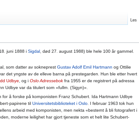
Les
8. juni 1888 i
Sigdal
, død 27. august 1988) ble hele 100 år gammel.
al, som datter av sokneprest
Gustav Adolf Emil Hartmann
og Ottilie
ar det yngste av de elleve barna på prestegarden. Hun ble etter hvert
dd Udbye
, og i
Oslo Adressebok
fra 1955 er de registrert på adressa
n Udbye var da titulert som «fullm. (Sigyn)».
n for å forske på komponisten Franz Schubert. Ida Hartmann Udbye
ert-papirene til
Universitetsbiblioteket i Oslo
. I februar 1963 tok hun
fellens arbeid med komponisten, men nekta «bestemt å bli fotografert i
eden, moderne leilighet har gjort tjeneste som et helt lite Schubert-