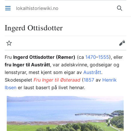
lokalhistoriewiki.no
Åpne hovedmenyen
Søk
Ingerd Ottisdotter
Overvåk
Rediger
Fru
Ingerd Ottisdotter (Rømer)
(ca
1470
–
1555
), eller
fru Inger til Austrått
, var adelskvinne, godseigar og
lensstyrar, mest kjent som eigar av
Austrått
.
Skodespelet
Fru Inger til Østeraad
(
1857
av
Henrik
Ibsen
er laust basert på livet hennar.