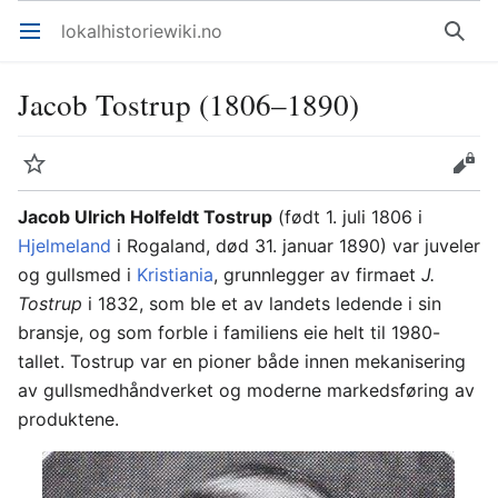
lokalhistoriewiki.no
Åpne hovedmenyen
Søk
Jacob Tostrup (1806–1890)
Overvåk
Rediger
Jacob Ulrich Holfeldt Tostrup
(født 1. juli 1806 i
Hjelmeland
i Rogaland, død 31. januar 1890) var juveler
og gullsmed i
Kristiania
, grunnlegger av firmaet
J.
Tostrup
i 1832, som ble et av landets ledende i sin
bransje, og som forble i familiens eie helt til 1980-
tallet. Tostrup var en pioner både innen mekanisering
av gullsmedhåndverket og moderne markedsføring av
produktene.