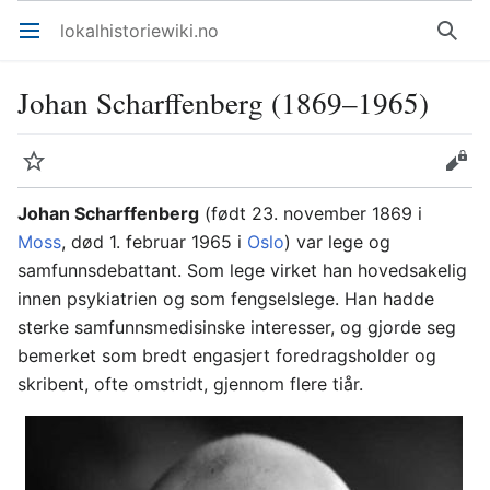
lokalhistoriewiki.no
Åpne hovedmenyen
Søk
Johan Scharffenberg (1869–1965)
Overvåk
Rediger
Johan Scharffenberg
(født 23. november 1869 i
Moss
, død 1. februar 1965 i
Oslo
) var lege og
samfunnsdebattant. Som lege virket han hovedsakelig
innen psykiatrien og som fengselslege. Han hadde
sterke samfunnsmedisinske interesser, og gjorde seg
bemerket som bredt engasjert foredragsholder og
skribent, ofte omstridt, gjennom flere tiår.