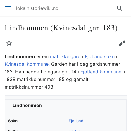
lokalhistoriewiki.no
Åpne hovedmenyen
Søk
Lindhommen (Kvinesdal gnr. 183)
Overvåk
Rediger
Lindhommen
er ein
matrikkelgard
i
Fjotland sokn
i
Kvinesdal kommune
. Garden har i dag gardsnummer
183. Han hadde tidlegare gnr. 14 i
Fjotland kommune
, i
1838 matrikkelnummer 185 og gamalt
matrikkelnummer 403.
Lindhommen
Sokn:
Fjotland