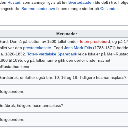
rden
Rustad
, som sannsynligvis alt før
Svartedauden
ble delt i tre. Ifølg
ningssted».
Samme stedsnavn
finnes mange steder på
Østlandet.
Merknader
Gard. Den lå på slutten av 1500-tallet under
Toten prestebord
, og på 1
tallet var den
presteenkesete
. Fogd
Jens Mørk Friis
(1788-1871) bodde
ca. 1826-1832.
Toten-Vardalske Sparebank
leide lokaler på Mell-Rustad
1860 til 1895, og på folkemunne gikk den derfor under navnet
«Rustadbanken».
Gardsbruk, omfatter også bnr. 10, 16 og 18. Tidligere husmannsplass?
Boligeiendom.
Småbruk, tidligere husmannsplass?
Boligeiendom.