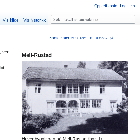
Opprett konto
Logg inn
Søk
Vis kilde
Vis historikk
Koordinater
:
60.70269° N
10.8382° Ø
, ved
Mell-Rustad
let
Hovedbygningen på Mell-Rustad (bnr. 1).