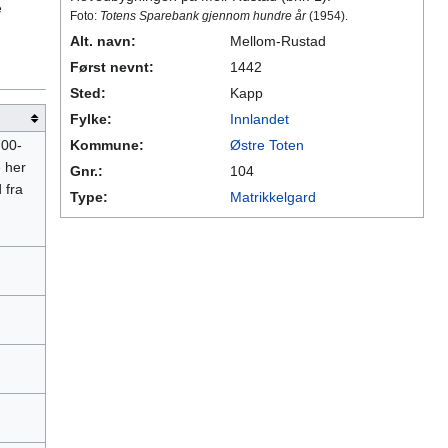
e
Foto:
Totens Sparebank gjennom hundre år
(1954).
Alt. navn:
Mellom-Rustad
Først nevnt:
1442
Sted:
Kapp
Fylke:
Innlandet
700-
Kommune:
Østre Toten
 her
Gnr.:
104
 fra
Type:
Matrikkelgard