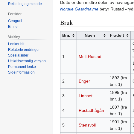
Dette er den midtre delen av navnega
Rettleiing og metode
Norske Gaardnavne
betyr Rustad «ryd
Forsider
Bruk
Geografi
Emner
Bnr.
Navn
Fradelt
Verktøy
Lenker hit
Relaterte endringer
Spesialsider
1
Mell-Rustad
Utskriftsvennlig versjon
Permanent lenke
Sideinformasjon
1892 (fra
2
Enger
bnr. 1)
1895 (fra
3
Linnset
bnr. 1)
1897 (fra
4
Rustadhågån
bnr. 1)
1901 (fra
5
Stensvoll
bnr. 1)