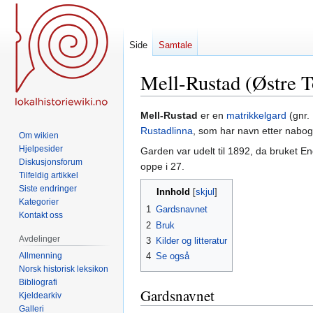
Side
Samtale
Mell-Rustad (Østre T
Hopp
Hopp
Mell-Rustad
er en
matrikkelgard
(gnr.
til
til
Rustadlinna
, som har navn etter nabo
Om wikien
navigering
søk
Hjelpesider
Garden var udelt til 1892, da bruket Eng
Diskusjonsforum
oppe i 27.
Tilfeldig artikkel
Siste endringer
Innhold
Kategorier
1
Gardsnavnet
Kontakt oss
2
Bruk
Avdelinger
3
Kilder og litteratur
Allmenning
4
Se også
Norsk historisk leksikon
Bibliografi
Gardsnavnet
Kjeldearkiv
Galleri