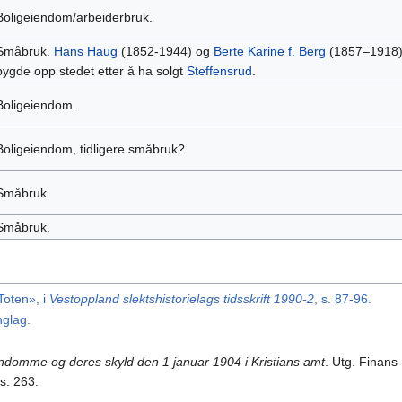
Boligeiendom/arbeiderbruk.
Småbruk.
Hans Haug
(1852-1944) og
Berte Karine f. Berg
(1857–1918
bygde opp stedet etter å ha solgt
Steffensrud
.
Boligeiendom.
Boligeiendom, tidligere småbruk?
Småbruk.
Småbruk.
Toten», i
Vestoppland slektshistorielags tidsskrift 1990-2
, s. 87-96.
nglag.
endomme og deres skyld den 1 januar 1904 i Kristians amt
. Utg. Finans
 s. 263.