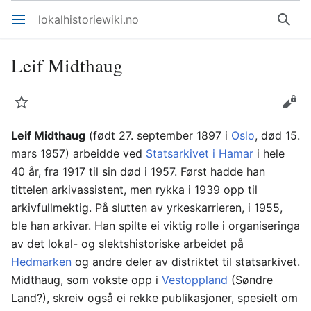
lokalhistoriewiki.no
Åpne hovedmenyen
Søk
Leif Midthaug
Overvåk
Rediger
Leif Midthaug
(født 27. september 1897 i
Oslo
, død 15.
mars 1957) arbeidde ved
Statsarkivet i Hamar
i hele
40 år, fra 1917 til sin død i 1957. Først hadde han
tittelen arkivassistent, men rykka i 1939 opp til
arkivfullmektig. På slutten av yrkeskarrieren, i 1955,
ble han arkivar. Han spilte ei viktig rolle i organiseringa
av det lokal- og slektshistoriske arbeidet på
Hedmarken
og andre deler av distriktet til statsarkivet.
Midthaug, som vokste opp i
Vestoppland
(Søndre
Land?), skreiv også ei rekke publikasjoner, spesielt om