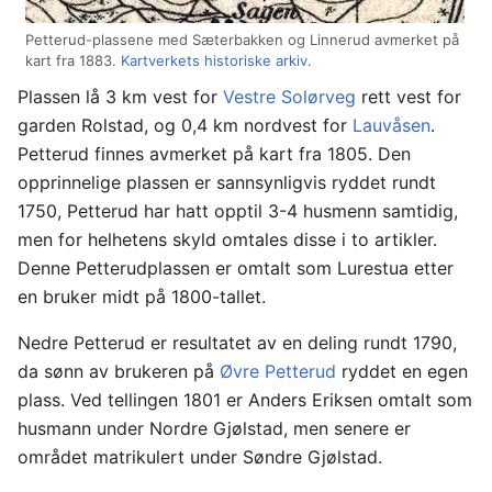
Petterud-plassene med Sæterbakken og Linnerud avmerket på
kart fra 1883.
Kartverkets historiske arkiv.
Plassen lå 3 km vest for
Vestre Solørveg
rett vest for
garden Rolstad, og 0,4 km nordvest for
Lauvåsen
.
Petterud finnes avmerket på kart fra 1805. Den
opprinnelige plassen er sannsynligvis ryddet rundt
1750, Petterud har hatt opptil 3-4 husmenn samtidig,
men for helhetens skyld omtales disse i to artikler.
Denne Petterudplassen er omtalt som Lurestua etter
en bruker midt på 1800-tallet.
Nedre Petterud er resultatet av en deling rundt 1790,
da sønn av brukeren på
Øvre Petterud
ryddet en egen
plass. Ved tellingen 1801 er Anders Eriksen omtalt som
husmann under Nordre Gjølstad, men senere er
området matrikulert under Søndre Gjølstad.