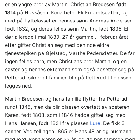
er en yngre bror av Martin, Christian Bredesen født
1814 på Hokkåsen. Kona heter Eli Embretsdatter, og
med på flyttelasset er hennes sønn Andreas Andersen,
født 1832, og deres felles sønn Martin, født 1836. Eli
dør allerede i mai 1839, 27 år gammel. I februar året
etter gifter Christian seg med den noe eldre
tjenestepiken på Gjølstad, Marthe Pedersdatter. De får
ingen felles barn, men Christians bror Martin, og en
søster og hennes ektemann som også bosetter seg på
Petterud, sikrer at familien blir på Petterud til plassen
legges ned.
Martin Bredesen og hans familie flytter fra Petterud
rundt 1845, men da blir plassen overtatt av søsteren
Karen, født 1808, som i 1846 hadde giftet seg med
Hans Hansen, født 1821 fra plassen
Lure
. De fikk 3
sønner. Ved tellingen 1865 er Hans 48 år og husmann
med jord. Kona Karen er 55 år, og de bor sammen med