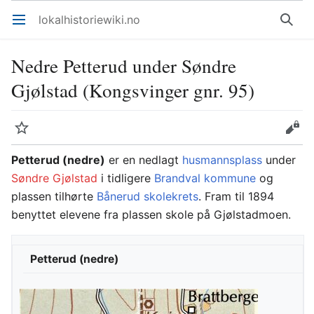
lokalhistoriewiki.no
Åpne hovedmenyen
Søk
Nedre Petterud under Søndre
Gjølstad (Kongsvinger gnr. 95)
Overvåk
Rediger
Petterud (nedre)
er en nedlagt
husmannsplass
under
Søndre Gjølstad
i tidligere
Brandval kommune
og
plassen tilhørte
Bånerud skolekrets
. Fram til 1894
benyttet elevene fra plassen skole på Gjølstadmoen.
Petterud (nedre)