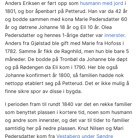
Anders Eriksen er ført opp som
husmann med jord
i
1801, og bor åpenbart på Petterud. Han var da 42 år
og bodde sammen med kona Marie Pedersdatter 60
år og døtrene Johanne 18 år og Eli 10 år. Olea
Pedersdatter og hennes 1-årige datter var
innerster
.
Anders fra Gjølstad ble gift med Marie fra Hofoss i
1782. Samme år fikk de Ragnhild, men hun ble bare 5
måneder. De bodde på Tronbøl da Johanne ble døpt
og på Rødengen da Eli kom i 1790. Her ble også
Johanne konfirmert år 1800, så familien hadde nok
nettopp etablert seg på Petterud. Det er ikke mulig å
finne sikre spor av disse i bygda.
I perioden fram til rundt 1840 var det en rekke familier
som benyttet plassen i kortere tid, noen som husmann
og andre som innerster, og det var til tider to familier
samtidig her på nedre plassen. Knut Nilsen og Mari
Pedersdatter kom fra
Vestaberg under Søndre