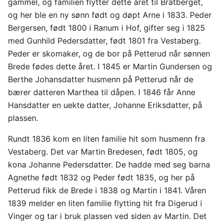
gammel, og familien flytter dette året til Bratberget,
og her ble en ny sønn født og døpt Arne i 1833. Peder
Bergersen, født 1800 i Ranum i Hof, gifter seg i 1825
med Gunhild Pedersdatter, født 1801 fra Vestaberg.
Peder er skomaker, og de bor på Petterud når sønnen
Brede fødes dette året. I 1845 er Martin Gundersen og
Berthe Johansdatter husmenn på Petterud når de
bærer datteren Marthea til dåpen. I 1846 får Anne
Hansdatter en uekte datter, Johanne Eriksdatter, på
plassen.
Rundt 1836 kom en liten familie hit som husmenn fra
Vestaberg. Det var Martin Bredesen, født 1805, og
kona Johanne Pedersdatter. De hadde med seg barna
Agnethe født 1832 og Peder født 1835, og her på
Petterud fikk de Brede i 1838 og Martin i 1841. Våren
1839 melder en liten familie flytting hit fra Digerud i
Vinger og tar i bruk plassen ved siden av Martin. Det