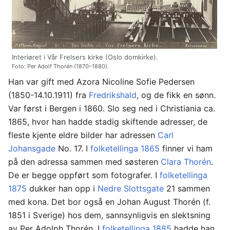
Interiøret i Vår Frelsers kirke (Oslo domkirke).
Foto: Per Adolf Thorén (1870–1880).
Han var gift med Azora Nicoline Sofie Pedersen
(1850-14.10.1911) fra
Fredrikshald
, og de fikk en sønn.
Var først i Bergen i 1860. Slo seg ned i Christiania ca.
1865, hvor han hadde stadig skiftende adresser, de
fleste kjente eldre bilder har adressen
Carl
Johansgade
No. 17. I
folketellinga 1865
finner vi ham
på den adressa sammen med søsteren
Clara Thorén
.
De er begge oppført som fotografer. I
folketellinga
1875
dukker han opp i
Nedre Slottsgate
21 sammen
med kona. Det bor også en Johan August Thorén (f.
1851 i Sverige) hos dem, sannsynligvis en slektsning
av Per Adolph Thorén. I
folketellinga 1885
hadde han