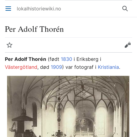
lokalhistoriewiki.no
Åpne hovedmenyen
Søk
Per Adolf Thorén
Overvåk
Rediger
Per Adolf Thorén
(født
1830
i Eriksberg i
Västergötland
, død
1909
) var fotograf i
Kristiania
.