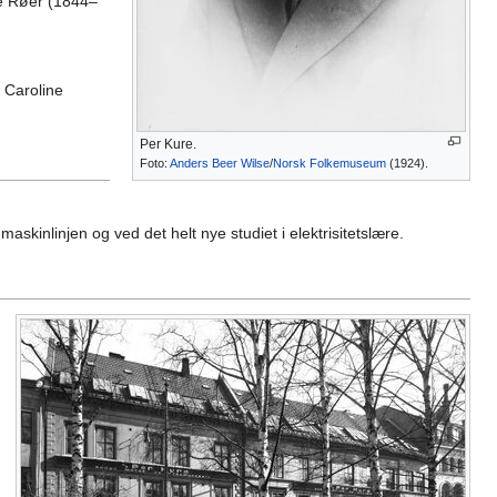
e Røer (1844–
 Caroline
Per Kure.
Foto:
Anders Beer Wilse
/
Norsk Folkemuseum
(1924).
maskinlinjen og ved det helt nye studiet i elektrisitetslære.