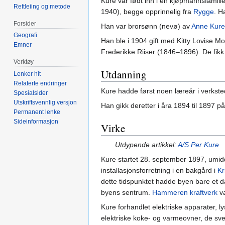
Kure var født inn i en kjøpmannsfami
Rettleiing og metode
1940), begge opprinnelig fra
Rygge
. H
Forsider
Han var brorsønn (nevø) av
Anne Kure
Geografi
Han ble i 1904 gift med Kitty Lovise 
Emner
Frederikke Riiser (1846–1896). De fi
Verktøy
Utdanning
Lenker hit
Relaterte endringer
Kure hadde først noen læreår i verkste
Spesialsider
Utskriftsvennlig versjon
Han gikk deretter i åra 1894 til 1897 p
Permanent lenke
Sideinformasjon
Virke
Utdypende artikkel:
A/S Per Kure
Kure startet 28. september 1897, umidd
installasjonsforretning i en bakgård i
Kr
dette tidspunktet hadde byen bare et d
byens sentrum.
Hammeren kraftverk
va
Kure forhandlet elektriske apparater, 
elektriske koke- og varmeovner, de sve