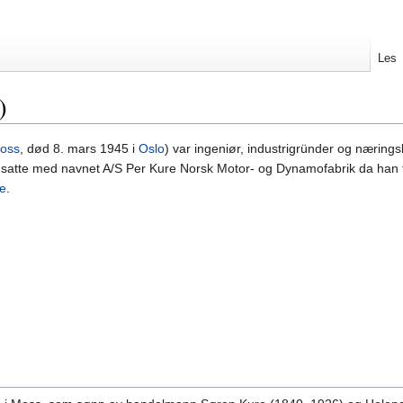
Les
)
oss
, død 8. mars 1945 i
Oslo
) var ingeniør, industrigründer og nærings
atte med navnet A/S Per Kure Norsk Motor- og Dynamofabrik da han 
e
.