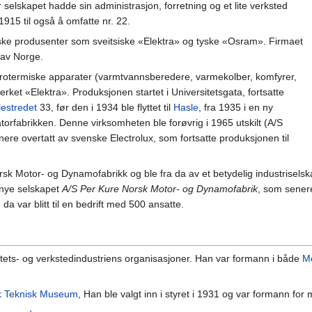
 selskapet hadde sin administrasjon, forretning og et lite verksted
1915 til også å omfatte nr. 22.
ske produsenter som sveitsiske «Elektra» og tyske «Osram». Firmaet
n av Norge.
trotermiske apparater (varmtvannsberedere, varmekolber, komfyrer,
ket «Elektra». Produksjonen startet i Universitetsgata, fortsatte
lestredet
33, før den i 1934 ble flyttet til
Hasle
, fra 1935 i en ny
torfabrikken. Denne virksomheten ble forøvrig i 1965 utskilt (A/S
nere overtatt av svenske Electrolux, som fortsatte produksjonen til
sk Motor- og Dynamofabrikk og ble fra da av et betydelig industriselska
t nye selskapet
A/S Per Kure Norsk Motor- og Dynamofabrik
, som senere
a var blitt til en bedrift med 500 ansatte.
isitets- og verkstedindustriens organisasjoner. Han var formann i både
Me
k Teknisk Museum
, Han ble valgt inn i styret i 1931 og var formann fo