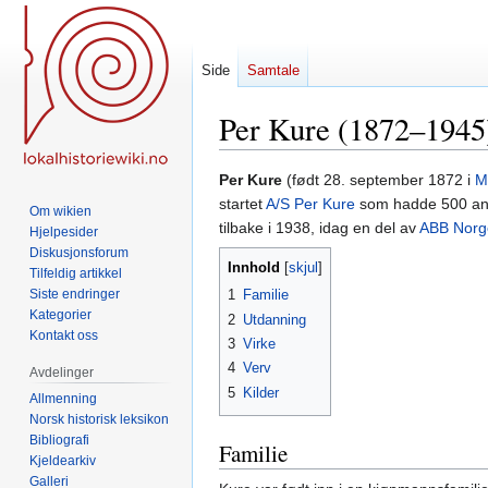
Side
Samtale
Per Kure (1872–1945
Hopp
Hopp
Per Kure
(født 28. september 1872 i
M
til
til
startet
A/S Per Kure
som hadde 500 ans
Om wikien
navigering
søk
tilbake i 1938, idag en del av
ABB Norg
Hjelpesider
Diskusjonsforum
Innhold
Tilfeldig artikkel
Siste endringer
1
Familie
Kategorier
2
Utdanning
Kontakt oss
3
Virke
4
Verv
Avdelinger
5
Kilder
Allmenning
Norsk historisk leksikon
Bibliografi
Familie
Kjeldearkiv
Galleri