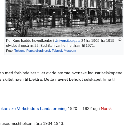
Per Kure hadde hovedkontor i
Universitetsgata
24 fra 1905, fra 1915
utvidet til også nr. 22. Bedriften var her helt fram til 1971.
Foto:
Teigens Fotoatelier
/
Norsk Teknisk Museum
p med forbindelser til et av de største svenske industriselskapene.
 skiftet navn til Elektra. Dette navnet beholdt selskapet frma til
kaniske Verksteders Landsforening
1920 til 1922 og i
Norsk
r museumsstiftelsen i åra 1934-1943.