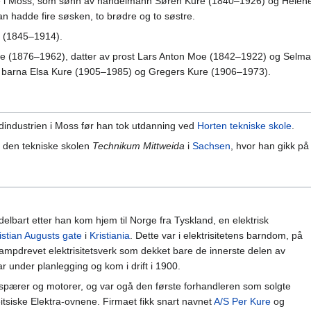
lie i Moss, som sønn av handelmann Søren Kure (1840–1926) og Helen
an hadde fire søsken, to brødre og to søstre.
(1845–1914).
Moe (1876–1962), datter av prost Lars Anton Moe (1842–1922) og Selma
kk barna Elsa Kure (1905–1985) og Gregers Kure (1906–1973).
dindustrien i Moss før han tok utdanning ved
Horten tekniske skole
.
å den tekniske skolen
Technikum Mittweida
i
Sachsen
, hvor han gikk på 
elbart etter han kom hjem til Norge fra Tyskland, en elektrisk
istian Augusts gate
i
Kristiania
. Dette var i elektrisitetens barndom, på
ampdrevet elektrisitetsverk som dekket bare de innerste delen av
r under planlegging og kom i drift i 1900.
lyspærer og motorer, og var ogå den første forhandleren som solgte
itsiske Elektra-ovnene. Firmaet fikk snart navnet
A/S Per Kure
og