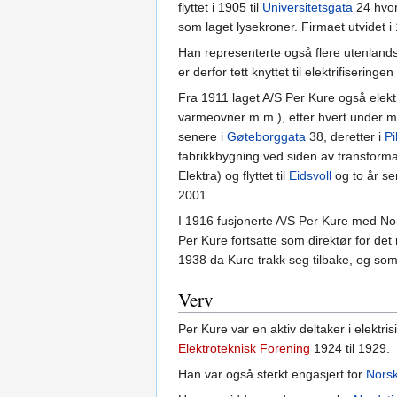
flyttet i 1905 til
Universitetsgata
24 hvor
som laget lysekroner. Firmaet utvidet i 
Han representerte også flere utenland
er derfor tett knyttet til elektrifiseringe
Fra 1911 laget A/S Per Kure også elek
varmeovner m.m.), etter hvert under mer
senere i
Gøteborggata
38, deretter i
Pi
fabrikkbygning ved siden av transforma
Elektra) og flyttet til
Eidsvoll
og to år se
2001.
I 1916 fusjonerte A/S Per Kure med Nor
Per Kure fortsatte som direktør for de
1938 da Kure trakk seg tilbake, og som d
Verv
Per Kure var en aktiv deltaker i elektr
Elektroteknisk Forening
1924 til 1929.
Han var også sterkt engasjert for
Nors