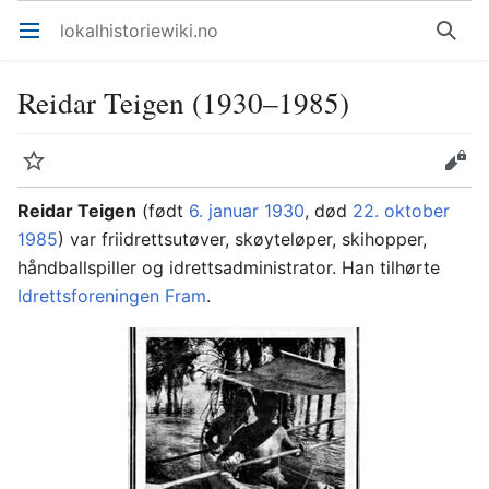
lokalhistoriewiki.no
Åpne hovedmenyen
Søk
Reidar Teigen (1930–1985)
Overvåk
Rediger
Reidar Teigen
(født
6. januar
1930
, død
22. oktober
1985
) var friidrettsutøver, skøyteløper, skihopper,
håndballspiller og idrettsadministrator. Han tilhørte
Idrettsforeningen Fram
.