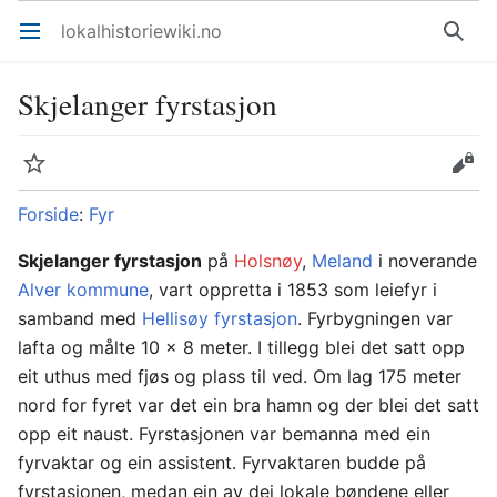
lokalhistoriewiki.no
Åpne hovedmenyen
Søk
Skjelanger fyrstasjon
Overvåk
Rediger
Forside
:
Fyr
Skjelanger fyrstasjon
på
Holsnøy
,
Meland
i noverande
Alver kommune
, vart oppretta i 1853 som leiefyr i
samband med
Hellisøy fyrstasjon
. Fyrbygningen var
lafta og målte 10 x 8 meter. I tillegg blei det satt opp
eit uthus med fjøs og plass til ved. Om lag 175 meter
nord for fyret var det ein bra hamn og der blei det satt
opp eit naust. Fyrstasjonen var bemanna med ein
fyrvaktar og ein assistent. Fyrvaktaren budde på
fyrstasjonen, medan ein av dei lokale bøndene eller