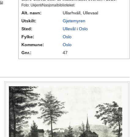
ål
Foto: Ukjent/Nasjonalbiblioteket
Alt. navn:
Ullarhváll, Ullevaal
Utskilt:
Gjetemyren
Sted:
Ullevål
i
Oslo
Fylke:
Oslo
Kommune:
Oslo
Gnr.:
47