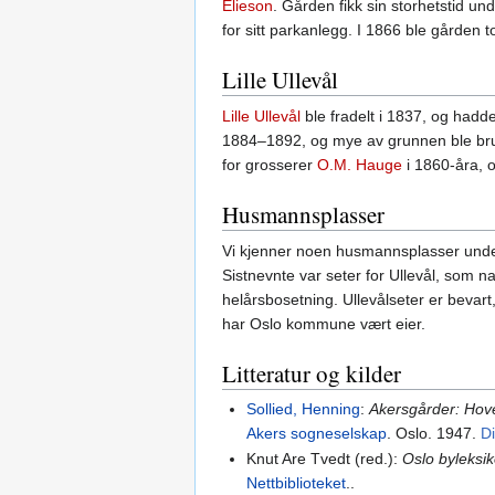
Elieson
. Gården fikk sin storhetstid un
for sitt parkanlegg. I 1866 ble gården 
Lille Ullevål
Lille Ullevål
ble fradelt i 1837, og hadde
1884–1892, og mye av grunnen ble brukt
for grosserer
O.M. Hauge
i 1860-åra, o
Husmannsplasser
Vi kjenner noen husmannsplasser unde
Sistnevnte var seter for Ullevål, som 
helårsbosetning. Ullevålseter er bevart
har Oslo kommune vært eier.
Litteratur og kilder
Sollied, Henning
:
Akersgårder: Hov
Akers sogneselskap
. Oslo. 1947.
Di
Knut Are Tvedt (red.):
Oslo byleksi
Nettbiblioteket
..