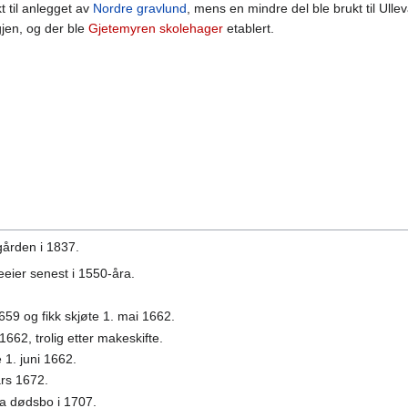
 til anlegget av
Nordre gravlund
, mens en mindre del ble brukt til Ullev
gjen, og der ble
Gjetemyren skolehager
etablert.
gården i 1837.
neeier senest i 1550-åra.
1659 og fikk skjøte 1. mai 1662.
662, trolig etter makeskifte.
e 1. juni 1662.
ars 1672.
fra dødsbo i 1707.