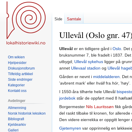
Side
Samtale
Ullevål (Oslo gnr. 47
Hopp
Hopp
Ullevål
er en tidligere gård i
Oslo
. Det
til
til
bruksnummer 7, ble fradelt i 1837. Det 
Om wikien
navigering
søk
utbygd;
Ullevål sykehus
ligger på grunn
Hjelpesider
annet
Ullevaal stadion
og
Ullevål hage
Diskusjonsforum
Tilfeldig artikkel
Gården er nevnt i
middelalderen
. Det 
Siste endringer
'avbrent mark' eller
hváll
fra
hór
, 'høy'.
Kategorier
Kontakt oss
I 1550-åra tilhørte hele Ullevål
bispest
jordebok
står de oppført med 8 hæfsæl
Avdelinger
Borgermester
Nils Lauritssøn
fikk gård
Allmenning
del raskt tilbake til kronen, for allere
Norsk historisk leksikon
Bibliografi
Den videre eierrekka er oppgitt lenger 
Kjeldearkiv
Gjetemyren
var opprinnelig en løkkeeie
Galleri