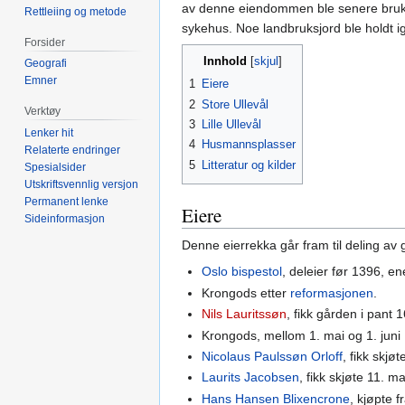
av denne eiendommen ble senere brukt
Rettleiing og metode
sykehus. Noe landbruksjord ble holdt i
Forsider
Innhold
Geografi
Emner
1
Eiere
2
Store Ullevål
Verktøy
3
Lille Ullevål
Lenker hit
4
Husmannsplasser
Relaterte endringer
5
Litteratur og kilder
Spesialsider
Utskriftsvennlig versjon
Permanent lenke
Eiere
Sideinformasjon
Denne eierrekka går fram til deling av 
Oslo bispestol
, deleier før 1396, e
Krongods etter
reformasjonen
.
Nils Lauritssøn
, fikk gården i pant 
Krongods, mellom 1. mai og 1. juni 1
Nicolaus Paulssøn Orloff
, fikk skjøt
Laurits Jacobsen
, fikk skjøte 11. m
Hans Hansen Blixencrone
, kjøpte 