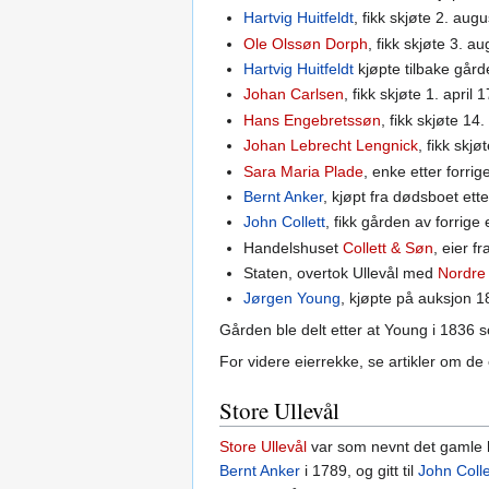
Hartvig Huitfeldt
, fikk skjøte 2. aug
Ole Olssøn Dorph
, fikk skjøte 3. a
Hartvig Huitfeldt
kjøpte tilbake går
Johan Carlsen
, fikk skjøte 1. april 
Hans Engebretssøn
, fikk skjøte 14
Johan Lebrecht Lengnick
, fikk skj
Sara Maria Plade
, enke etter forri
Bernt Anker
, kjøpt fra dødsboet ett
John Collett
, fikk gården av forrige
Handelshuset
Collett & Søn
, eier 
Staten, overtok Ullevål med
Nordre
Jørgen Young
, kjøpte på auksjon 1
Gården ble delt etter at Young i 1836 so
For videre eierrekke, se artikler om de
Store Ullevål
Store Ullevål
var som nevnt det gamle
Bernt Anker
i 1789, og gitt til
John Colle