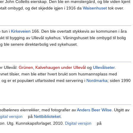
der John Colletts eierskap. Den ble en mønstergård, og ble viden kjent
totalt ombygd, og det skjedde igjen i 1916 da
Waisenhuset
tok over.
 tun i
Kirkeveien
166. Den ble overtatt stykkevis av kommunen i åra
 til bygging av Ullevål sykehus. Våningshuset ble ombygd til bolig
g ble senere direktørbolig ved sykehuset.
r Ullevål:
Grünen
,
Kalvehaugen under Ullevål
og
Ullevålseter
.
navnet tilsier, men ble etter hvert brukt som husmannsplass med
, og er et populært utfartssted med servering i
Nordmarka
; siden 1990
edbølenes eierrekker
, med fotografier av
Anders Beer Wilse
. Utgitt av
gital versjon
på
Nettbiblioteket
.
kon
. Utg. Kunnskapsforlaget. 2010.
Digital versjon
på