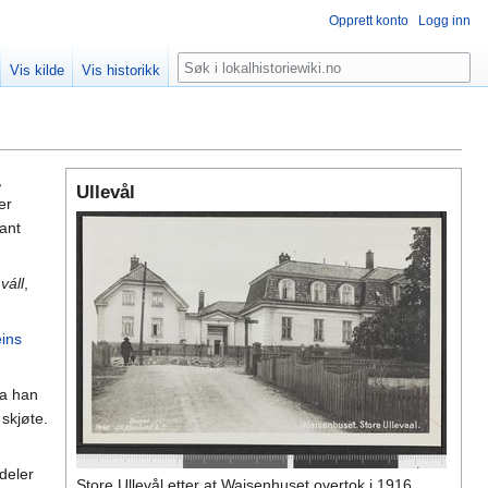
Opprett konto
Logg inn
Søk
Vis kilde
Vis historikk
,
Ullevål
er
lant
n
váll
,
eins
ta han
skjøte.
deler
Store Ullevål etter at Waisenhuset overtok i 1916.