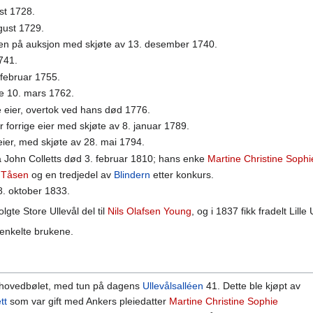
ust 1728.
ugust 1729.
den på auksjon med skjøte av 13. desember 1740.
1741.
. februar 1755.
øte 10. mars 1762.
ge eier, overtok ved hans død 1776.
er forrige eier med skjøte av 8. januar 1789.
 eier, med skjøte av 28. mai 1794.
fra John Colletts død 3. februar 1810; hans enke
Martine Christine Sophi
 Tåsen
og en tredjedel av
Blindern
etter konkurs.
8. oktober 1833.
lgte Store Ullevål del til
Nils Olafsen Young
, og i 1837 fikk fradelt Lill
 enkelte brukene.
 hovedbølet, med tun på dagens
Ullevålsalléen
41. Dette ble kjøpt av
tt
som var gift med Ankers pleiedatter
Martine Christine Sophie