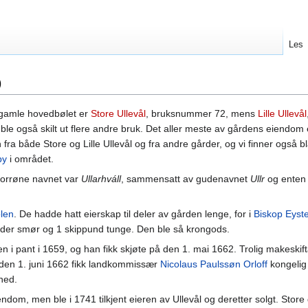
Les
)
 gamle hovedbølet er
Store Ullevål
, bruksnummer 72, mens
Lille Ullevål
ble også skilt ut flere andre bruk. Det aller meste av gårdens eiendom 
 fra både Store og Lille Ullevål og fra andre gårder, og vi finner også b
by
i området.
norrøne navnet var
Ullarhváll
, sammensatt av gudenavnet
Ullr
og ente
olen
. De hadde hatt eierskap til deler av gården lenge, for i
Biskop Eyst
der smør og 1 skippund tunge. Den ble så krongods.
en i pant i 1659, og han fikk skjøte på den 1. mai 1662. Trolig makeskif
de den 1. juni 1662 fikk landkommissær
Nicolaus Paulssøn Orloff
kongelig 
ned.
ndom, men ble i 1741 tilkjent eieren av Ullevål og deretter solgt. Store 