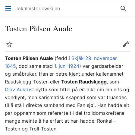
lokalhistoriewiki.no
Åpne hovedmenyen
Søk
Tosten Pålsen Auale
Overvåk
Rediger
Tosten Pålsen Auale
(fødd i
Skjåk
29. november
1845
, død same stad
1. juni
1924
) var gardsarbeidar
og småbrukar. Han er betre kjent under kallenamnet
Raudskjegg-Tosten eller
Tosten Raudskjegg
, som
Olav Aukrust
nytta som tittel på eit dikt om ein nifs og
vondlynt, men karismatisk skapnad som var truandes
til å stå i direkte samband med Fan sjøl. Han hadde eit
par oppnamn som refererte til dei trolldomskreftene
mange meinte å ha erfart at han hadde: Ronkall-
Tosten og Troll-Tosten.