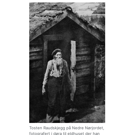
Tosten Raudskjegg på Nedre Nørjordet,
fotografert i døra til eldhuset der han