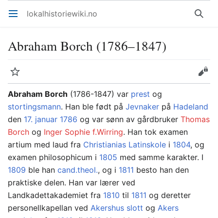
lokalhistoriewiki.no
Åpne hovedmenyen
Søk
Abraham Borch (1786–1847)
Overvåk
Rediger
Abraham Borch
(1786-1847) var
prest
og
stortingsmann
. Han ble født på
Jevnaker
på
Hadeland
den
17. januar
1786
og var sønn av gårdbruker
Thomas
Borch
og
Inger Sophie f.Wirring
. Han tok examen
artium med laud fra
Christianias Latinskole
i
1804
, og
examen philosophicum i
1805
med samme karakter. I
1809
ble han
cand.theol.
, og i
1811
besto han den
praktiske delen. Han var lærer ved
Landkadettakademiet fra
1810
til
1811
og deretter
personellkapellan ved
Akershus slott
og
Akers