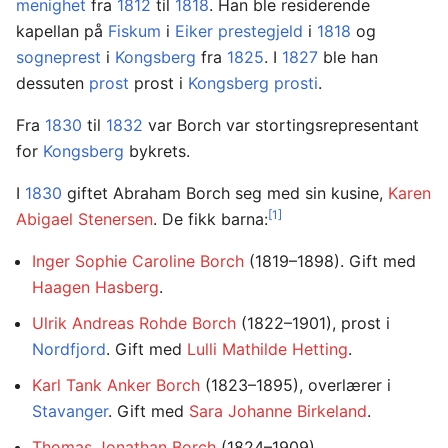
menighet
fra
1812
til
1818
. Han ble residerende
kapellan på
Fiskum
i
Eiker prestegjeld
i
1818
og
sogneprest
i
Kongsberg
fra
1825
. I
1827
ble han
dessuten
prost
prost i
Kongsberg prosti
.
Fra
1830
til
1832
var Borch var stortingsrepresentant
for
Kongsberg
bykrets.
I
1830
giftet Abraham Borch seg med sin kusine,
Karen
[1]
Abigael Stenersen
. De fikk barna:
Inger Sophie Caroline Borch
(1819–1898). Gift med
Haagen Hasberg
.
Ulrik Andreas Rohde Borch
(1822–1901), prost i
Nordfjord
. Gift med
Lulli Mathilde Hetting
.
Karl Tank Anker Borch
(1823–1895), overlærer i
Stavanger
. Gift med
Sara Johanne Birkeland
.
Thomas Jonathan Borch
(1824–1909),