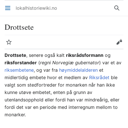
lokalhistoriewiki.no
Åpne hovedmenyen
Søk
Drottsete
Overvåk
Rediger
Drottsete
, senere også kalt
riksrådsformann
og
riksforstander
(
regni Norvegiæ gubernator
) var et av
riksembetene
, og var fra
høymiddelalderen
et
midlertidig embete hvor et medlem av
Riksrådet
ble
valgt som stedfortreder for monarken når han ikke
kunne utøve embetet, enten på grunn av
utenlandsopphold eller fordi han var mindreårig, eller
fordi det var en periode med interregnum mellom to
monarker.