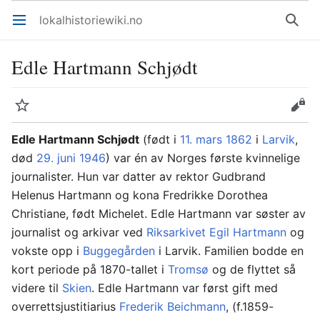
lokalhistoriewiki.no
Åpne hovedmenyen
Søk
Edle Hartmann Schjødt
Overvåk
Rediger
Edle Hartmann Schjødt
(født i
11. mars
1862
i
Larvik
,
død
29. juni
1946
) var én av Norges første kvinnelige
journalister. Hun var datter av rektor Gudbrand
Helenus Hartmann og kona Fredrikke Dorothea
Christiane, født Michelet. Edle Hartmann var søster av
journalist og arkivar ved
Riksarkivet
Egil Hartmann
og
vokste opp i
Buggegården
i Larvik. Familien bodde en
kort periode på 1870-tallet i
Tromsø
og de flyttet så
videre til
Skien
. Edle Hartmann var først gift med
overrettsjustitiarius
Frederik Beichmann
, (f.1859-