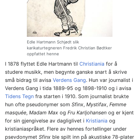
Edle Hartmann Schjødt slik
karikaturtegneren Fredrik Christian Bødtker
oppfattet henne
I 1878 flyttet Edle Hartmann til
Christiania
for å
studere musikk, men begynte ganske snart å skrive
små bidrag til avisa
Verdens Gang
. Hun var journalist i
Verdens Gang i tida 1889-95 og 1898-1910 og i avisa
Tidens Tegn
fra starten i 1910. Som journalist brukte
hun ofte pseudonymer som
Sfinx
,
Mystifax
,
Femme
masquée
,
Madam Max
og
Fru Karljohansen
og er kjent
for sin gjengivelse av dagliglivet i
Kristiania
og
kristianiaspråket. Flere av hennes fortellinger under
psevdonymet
Sfinx
ble spilt inn på akustiske 78-plater