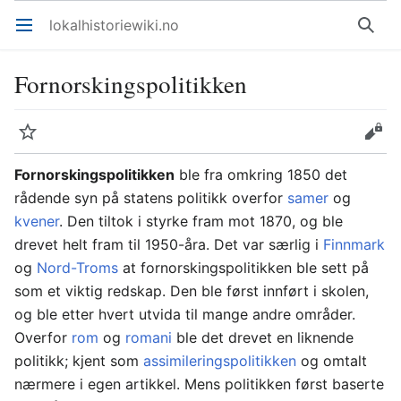
lokalhistoriewiki.no
Åpne hovedmenyen
Søk
Fornorskingspolitikken
Overvåk
Rediger
Fornorskingspolitikken
ble fra omkring 1850 det
rådende syn på statens politikk overfor
samer
og
kvener
. Den tiltok i styrke fram mot 1870, og ble
drevet helt fram til 1950-åra. Det var særlig i
Finnmark
og
Nord-Troms
at fornorskingspolitikken ble sett på
som et viktig redskap. Den ble først innført i skolen,
og ble etter hvert utvida til mange andre områder.
Overfor
rom
og
romani
ble det drevet en liknende
politikk; kjent som
assimileringspolitikken
og omtalt
nærmere i egen artikkel. Mens politikken først baserte