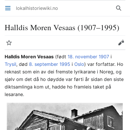
lokalhistoriewiki.no
Åpne hovedmenyen
Søk
Halldis Moren Vesaas (1907–1995)
Overvåk
Rediger
Halldis Moren Vesaas
(født
18. november
1907
i
Trysil
, død
8. september
1995
i
Oslo
) var forfattar. Ho
reknast som ein av dei fremste lyrikarane i Noreg, og
sjølv om det då ho døydde var førti år sidan den siste
diktsamlinga kom ut, hadde ho framleis taket på
lesarane.