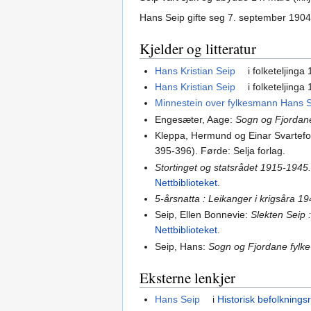
Hans Seip gifte seg 7. september 1904
Kjelder og litteratur
Hans Kristian Seip
i folketeljinga
Hans Kristian Seip
i folketeljinga
Minnestein over fylkesmann Hans 
Engesæter, Aage:
Sogn og Fjordan
Kleppa, Hermund og Einar Svartefos
395-396). Førde: Selja forlag.
Stortinget og statsrådet 1915-1945. 
Nettbiblioteket
.
5-årsnatta : Leikanger i krigsåra 1
Seip, Ellen Bonnevie:
Slekten Seip 
Nettbiblioteket
.
Seip, Hans:
Sogn og Fjordane fylke 
Eksterne lenkjer
Hans Seip
i
Historisk befolkningsr