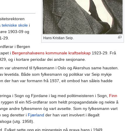
sitetsrektoren
a tekniske skole
i
øre 1903-09 og
1-29.
Hans Kristian Seip.
rdførar i Bergen
kapet i
Bergenshalvøens kommunale kraftselskap
1923-29. Frå
929, og i kortare periodar dei andre sesjonane.
m var utnemnd til fylkesmann i Oslo og Akershus same hausten.
n av levetida. Både som fylkesmann og politikar var Seip mykje
 der han var formann frå 1937, eit ombod han såleis hadde
eringa i Sogn og Fjordane i lag med politimeisteren i Sogn,
Finn
ryggen til ein NS-ordførar som heldt propagandatale og nekte å
mange andre fylkesmenn òg vart avsette. Som ny fylkesmann vart
 seg deretter i
Fjærland
der han vart involvert i illegalt
nalsoga
(utg. 1958).
nd. Fylket sette opp ein minnestein på grava hans i 1949.