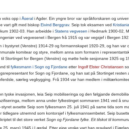
 voks opp i
Åseral
i Agder. Ein yngre bror var språkforskaren og univer
e vart gift med biskop
Eivind Berggrav
. Seip tok eksamen ved
Kristiani
nikum 1902-03. Han arbeidde i
Statens vegvesen
i Hedmark 1900-02, M
ngeniør ved vegvesenet i Bergen frå 1915 og var vegsjef i Bergen 192
 i bystyret (Venstre) 1914-29 og formannskapet 1920-29, og han var o
 kommunale komitear og styre, mellom anna som formann i representants
 til Stortinget for Bergen (Venstre) og møtte heile sesjonane 1925 og 1
nd til
fylkesmann i Sogn og Fjordane
etter
Ingolf Elster Christiansen
so
rtingsrepresentant for Sogn og Fjordane, og han sat på Stortinget reste
dsle, særleg vegbygging. Frå 1934 var han medlem i militærkomiteen
en tyske invasjonen, leia Seip mobiliseringa og den følgjande demobilis
azifiseringa, mellom anna under fylkestinget sommaren 1941 ved å snu 
NS-styret avsette Seip som fylkesmann 25. juli 1941 på same tida som 
er tidlegare utnemnd som kontorsjef i fylkesmannsembetet. Seip busette
iptet til det store verket
Sogn og Fjordane fylke. Eit tilskot til kommu
e 25. mars) 1945 i Lærdal. Etter eige ynske vart han gravlagd i Fjærla