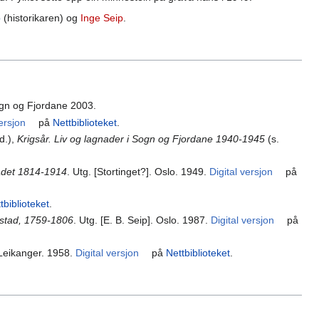
p
(historikaren) og
Inge Seip
.
Sogn og Fjordane 2003.
versjon
på
Nettbiblioteket
.
d.),
Krigsår. Liv og lagnader i Sogn og Fjordane 1940-1945
(s.
raadet 1814-1914
. Utg. [Stortinget?]. Oslo. 1949.
Digital versjon
på
tbiblioteket
.
kstad, 1759-1806
. Utg. [E. B. Seip]. Oslo. 1987.
Digital versjon
på
Leikanger. 1958.
Digital versjon
på
Nettbiblioteket
.