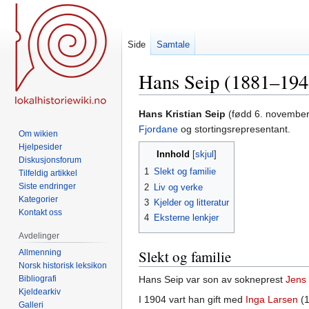
Side
Samtale
Hans Seip (1881–194
Hopp
Hopp
Hans Kristian Seip
(fødd 6. november
til
til
Fjordane
og stortingsrepresentant.
Om wikien
navigering
søk
Hjelpesider
Innhold
Diskusjonsforum
1
Slekt og familie
Tilfeldig artikkel
Siste endringer
2
Liv og verke
Kategorier
3
Kjelder og litteratur
Kontakt oss
4
Eksterne lenkjer
Avdelinger
Slekt og familie
Allmenning
Norsk historisk leksikon
Bibliografi
Hans Seip var son av sokneprest
Jens 
Kjeldearkiv
I 1904 vart han gift med
Inga Larsen
(1
Galleri