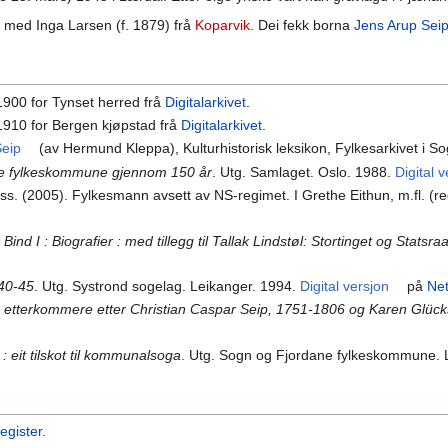
 med Inga Larsen (f. 1879) frå
Koparvik
. Dei fekk borna
Jens Arup Sei
 1900 for Tynset herred frå
Digitalarkivet
.
 1910 for Bergen kjøpstad frå
Digitalarkivet
.
Seip
(av Hermund Kleppa), Kulturhistorisk leksikon, Fylkesarkivet i 
e fylkeskommune gjennom 150 år
. Utg. Samlaget. Oslo. 1988.
Digital 
s. (2005). Fylkesmann avsett av NS-regimet. I Grethe Eithun, m.fl. (re
Bind I : Biografier : med tillegg til Tallak Lindstøl: Stortinget og Stats
940-45
. Utg. Systrond sogelag. Leikanger. 1994.
Digital versjon
på
Net
: etterkommere etter Christian Caspar Seip, 1751-1806 og Karen Glüc
: eit tilskot til kommunalsoga
. Utg. Sogn og Fjordane fylkeskommune. 
egister
.