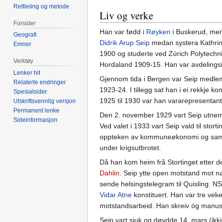
Rettleiing og metode
Liv og verke
Forsider
Han var fødd i
Røyken
i Buskerud, men
Geografi
Didrik Arup Seip
medan systera Kathrin
Emner
1900 og studerte ved Zürich Polytech
Verktøy
Hordaland 1909-15. Han var avdelingsi
Lenker hit
Gjennom tida i Bergen var Seip medlem
Relaterte endringer
1923-24. I tillegg sat han i ei rekkje
Spesialsider
1925 til 1930 var han vararepresentant
Utskriftsvennlig versjon
Permanent lenke
Den 2. november 1929 vart Seip utnem
Sideinformasjon
Ved valet i 1933 vart Seip vald til sto
oppteken av kommuneøkonomi og samfer
under krigsutbrotet.
Då han kom heim frå Stortinget etter d
Dahlin
. Seip ytte open motstand mot n
sende helsingstelegram til Quisling. 
Vidar Atne
konstituert. Han var tre vek
motstandsarbeid. Han skreiv òg manuskr
Seip vart sjuk og døydde 14. mars (ikkj