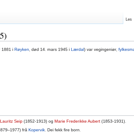
Les
5)
 1881 i
Røyken
, død 14. mars 1945 i
Lærdal
) var vegingeniør,
fylkesm
Lauritz Seip
(1852-1913) og
Marie Frederikke Aubert
(1853-1931).
879–1977) frå
Kopervik
. Dei fekk fire born.