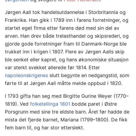
Jørgen Aall tok handelsutdannelse i Storbritannia og
Frankrike. Han gikk i 1789 inn i farens forretninger, og
startet eget firma etter farens død med sin del av
arven. Han drev både trelasthandel og skipsrederi, og
gjorde gode forretninger fram til Danmark-Norge ble
trukket inn i krigen i 1807. Flere av Jørgen Aalls skip
ble senket eller kapret, og hans økonomiske situasjon
var sterkt svekket allerede før 1814. Etter
napoleonskrigenes
slutt begynte en nedgangstid, som
førte til at Jørgen Aall måtte melde oppbud i 1820.
I 1793 gifta han seg med Birgitte Gurine Weyer (1770–
1819). Ved
folketellinga 1801
bodde paret i Østre
Porsgrunn med sine tre eldste barn. Året før hadde de
mista det fjerde barnet, Mariana (1799–1800). De fikk
fem barn til, og har stor etterslekt.