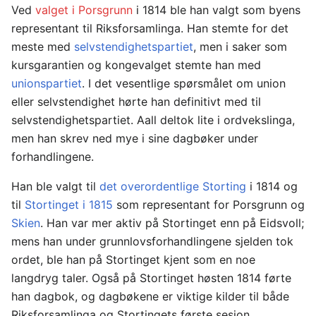
Ved
valget i Porsgrunn
i 1814 ble han valgt som byens
representant til Riksforsamlinga. Han stemte for det
meste med
selvstendighetspartiet
, men i saker som
kursgarantien og kongevalget stemte han med
unionspartiet
. I det vesentlige spørsmålet om union
eller selvstendighet hørte han definitivt med til
selvstendighetspartiet. Aall deltok lite i ordvekslinga,
men han skrev ned mye i sine dagbøker under
forhandlingene.
Han ble valgt til
det overordentlige Storting
i 1814 og
til
Stortinget i 1815
som representant for Porsgrunn og
Skien
. Han var mer aktiv på Stortinget enn på Eidsvoll;
mens han under grunnlovsforhandlingene sjelden tok
ordet, ble han på Stortinget kjent som en noe
langdryg taler. Også på Stortinget høsten 1814 førte
han dagbok, og dagbøkene er viktige kilder til både
Riksforsamlinga og Stortingets første sesjon.