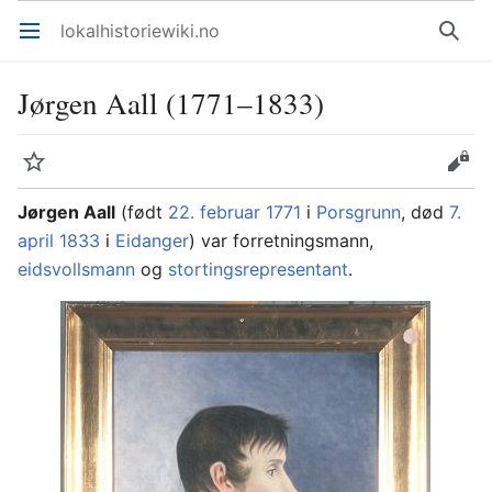
lokalhistoriewiki.no
Åpne hovedmenyen
Søk
Jørgen Aall (1771–1833)
Overvåk
Rediger
Jørgen Aall
(født
22. februar
1771
i
Porsgrunn
, død
7.
april
1833
i
Eidanger
) var forretningsmann,
eidsvollsmann
og
stortingsrepresentant
.