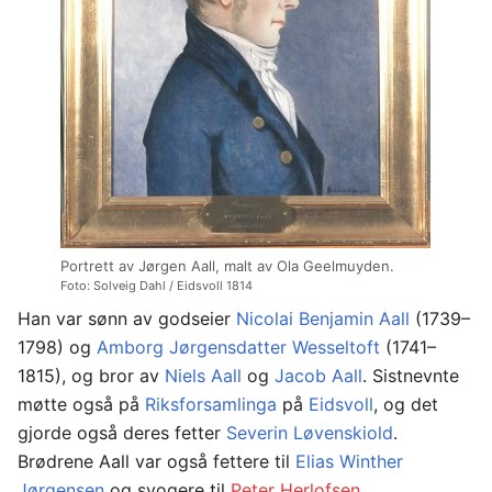
Portrett av Jørgen Aall, malt av Ola Geelmuyden.
Foto: Solveig Dahl / Eidsvoll 1814
Han var sønn av godseier
Nicolai Benjamin Aall
(1739–
1798) og
Amborg Jørgensdatter Wesseltoft
(1741–
1815), og bror av
Niels Aall
og
Jacob Aall
. Sistnevnte
møtte også på
Riksforsamlinga
på
Eidsvoll
, og det
gjorde også deres fetter
Severin Løvenskiold
.
Brødrene Aall var også fettere til
Elias Winther
Jørgensen
og svogere til
Peter Herlofsen
.