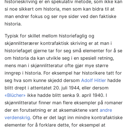
historieskriving er en spekulativ metode, som ikke kan
si noe sikkert om historia, men som kan bidra til at
man endrer fokus og ser nye sider ved den faktiske
historia.
Typisk for skillet mellom historiefaglig og
skjønnlitterærer kontrafaktisk skriving er at man i
historiefaget gjerne tar for seg små elementer for å se
om historia da kan utvikle seg i en spesiell retning,
mens man i skjønnlitteratur ofte gjør mye større
inngrep i historia. For eksempel har historikere tatt for
seg hva som kunne skjedd dersom
Adolf Hitler
hadde
blitt drept i attentatet 20. juli 1944, eller dersom
«Blücher»
ikke hadde blitt senka 9. april 1940. I
skjønnlitteratur finner man flere eksempler på romaner
der en forutsetning er at aksemaktene vant
andre
verdenskrig
. Ofte er det lagt inn mindre kontrafaktiske
elementer for å forklare dette, for eksempel at