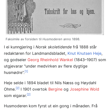
Faksimile av forsiden til
Husmoderen
anno 1898.
I ei kunngjering i
Norsk skoletidende
frå 1888 står
redaktøren for Landmandsbladet,
Knut Knutsen Heje
,
og godseier
Georg Rheinhold Wankel
(1843–1907) som
utgjevarar "under medvirken av flere dygtige
[1]
husmødre".
Heje selde i 1894 bladet til Nils Næss og Høydahl
[2]
Ohme.
I 1901 overtok
Bergine
og
Josephine Wold
[2]
som eigarar.
Husmoderen kom fyrst ut ein gong i månaden. Frå