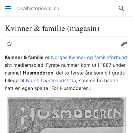
lokalhistoriewiki.no
Åpne hovedmenyen
Søk
Kvinner & familie (magasin)
Overvåk
Rediger
Kvinner & familie
er
Norges Kvinne- og familieforbund
sitt medlemsblad. Fyrste nummer kom ut i 1887 under
namnet
Husmoderen
, dei to fyrste åra som eit gratis
tillegg til
Norsk Landmandsblad
,
som en tid hadde
hatt en egen spalte "For Husmoderen".