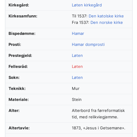
Kirkegård:
Løten kirkegård
Kirkesamfunn:
Til 1537:
Den katolske kirke
Fra 1537:
Den norske kirke
Bispedømme:
Hamar
Prosti:
Hamar domprosti
Prestegjeld:
Løten
Fellesråd:
Løten
Sokn:
Løten
Teknikk:
Mur
Materiale:
Stein
Alter:
Alterbord fra førreformatisk
tid, med relikviegjemme.
Altertavle:
1873, «Jesus i Getsemane».