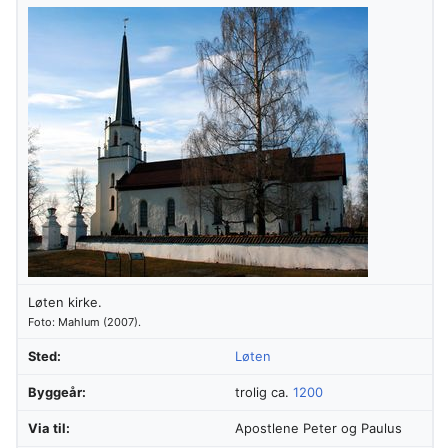
Løten kirke.
Foto: Mahlum (2007).
Sted:
Løten
Byggeår:
trolig ca.
1200
Via til:
Apostlene Peter og Paulus