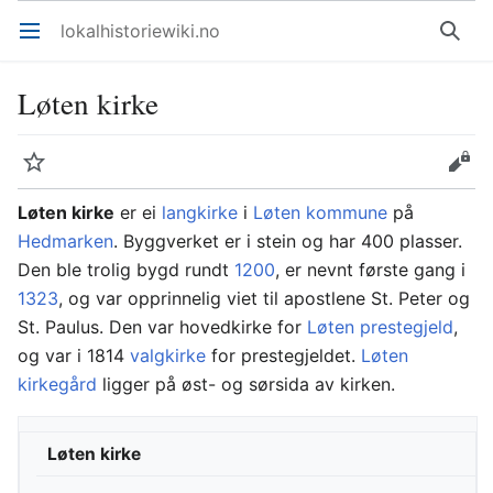
lokalhistoriewiki.no
Åpne hovedmenyen
Søk
Løten kirke
Overvåk
Rediger
Løten kirke
er ei
langkirke
i
Løten kommune
på
Hedmarken
. Byggverket er i stein og har 400 plasser.
Den ble trolig bygd rundt
1200
, er nevnt første gang i
1323
, og var opprinnelig viet til apostlene St. Peter og
St. Paulus. Den var hovedkirke for
Løten prestegjeld
,
og var i 1814
valgkirke
for prestegjeldet.
Løten
kirkegård
ligger på øst- og sørsida av kirken.
Løten kirke