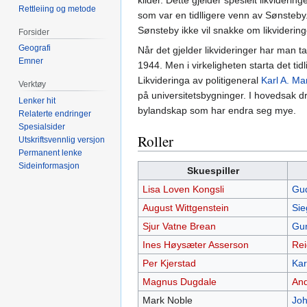
kilder. Dette gjelder spesielt likviderin
Rettleiing og metode
som var en tidlligere venn av Sønsteby.
Sønsteby ikke vil snakke om likvidering
Forsider
Geografi
Når det gjelder likvideringer har man ta
Emner
1944. Men i virkeligheten starta det tid
Likvideringa av politigeneral
Karl A. Ma
Verktøy
på universitetsbygninger. I hovedsak dr
Lenker hit
bylandskap som har endra seg mye.
Relaterte endringer
Spesialsider
Roller
Utskriftsvennlig versjon
Permanent lenke
Sideinformasjon
Skuespiller
Lisa Loven Kongsli
Gud
August Wittgenstein
Sie
Sjur Vatne Brean
Gun
Ines Høysæter Asserson
Rei
Per Kjerstad
Kar
Magnus Dugdale
And
Mark Noble
Joh