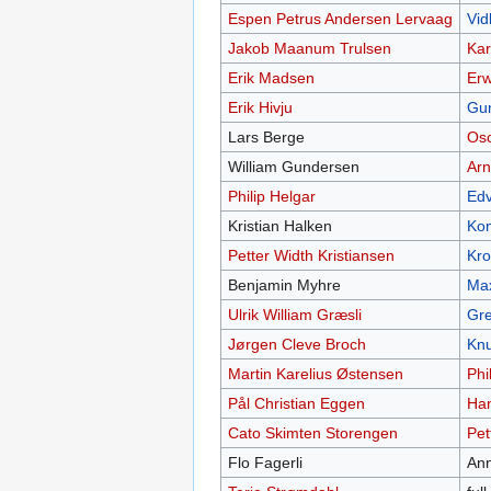
Espen Petrus Andersen Lervaag
Vid
Jakob Maanum Trulsen
Kar
Erik Madsen
Erw
Erik Hivju
Gun
Lars Berge
Osc
William Gundersen
Arn
Philip Helgar
Edv
Kristian Halken
Kon
Petter Width Kristiansen
Kro
Benjamin Myhre
Ma
Ulrik William Græsli
Gr
Jørgen Cleve Broch
Knu
Martin Karelius Østensen
Phi
Pål Christian Eggen
Han
Cato Skimten Storengen
Pet
Flo Fagerli
Ann