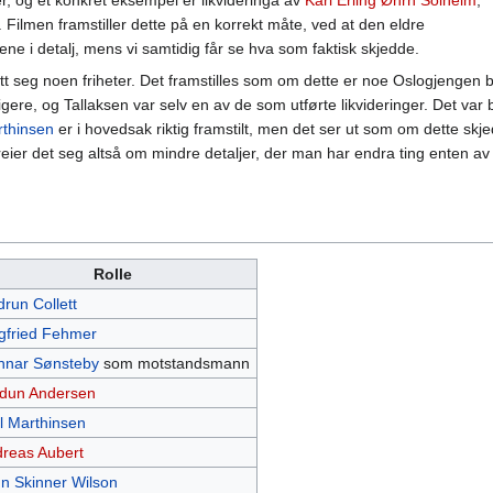
ger, og et konkret eksempel er likvideringa av
Karl Erling Øhrn Solheim
,
 Filmen framstiller dette på en korrekt måte, ved at den eldre
ene i detalj, mens vi samtidig får se hva som faktisk skjedde.
tt seg noen friheter. Det framstilles som om dette er noe Oslogjengen ble
ligere, og Tallaksen var selv en av de som utførte likvideringer. Det va
rthinsen
er i hovedsak riktig framstilt, men det ser ut som om dette skje
eier det seg altså om mindre detaljer, der man har endra ting enten av na
Rolle
run Collett
gfried Fehmer
nar Sønsteby
som motstandsmann
dun Andersen
l Marthinsen
reas Aubert
n Skinner Wilson