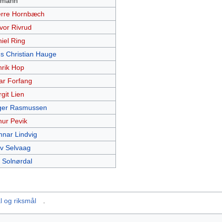
l mann
rre Hornbæch
vor Rivrud
iel Ring
s Christian Hauge
rik Hop
ar Forfang
git Lien
ger Rasmussen
hur Pevik
nar Lindvig
v Selvaag
 Solnørdal
l og riksmål
.