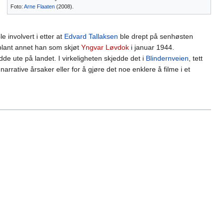
Foto:
Arne Flaaten
(2008).
 involvert i etter at
Edvard Tallaksen
ble drept på senhøsten
r blant annet han som skjøt
Yngvar Løvdok
i januar 1944.
dde ute på landet. I virkeligheten skjedde det i
Blindernveien
, tett
rrative årsaker eller for å gjøre det noe enklere å filme i et