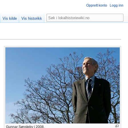
Opprett konto
Logg inn
Søk
Vis kilde
Vis historikk
Gunnar Sønsteby i 2008.