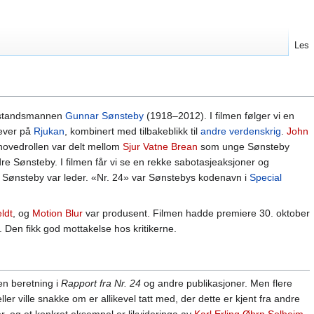
Les
otstandsmannen
Gunnar Sønsteby
(1918–2012). I filmen følger vi en
lever på
Rjukan
, kombinert med tilbakeblikk til
andre verdenskrig
.
John
hovedrollen var delt mellom
Sjur Vatne Brean
som unge Sønsteby
e Sønsteby. I filmen får vi se en rekke sabotasjeaksjoner og
r Sønsteby var leder. «Nr. 24» var Sønstebys kodenavn i
Special
ldt
, og
Motion Blur
var produsent. Filmen hadde premiere 30. oktober
 Den fikk god mottakelse hos kritikerne.
en beretning i
Rapport fra Nr. 24
og andre publikasjoner. Men flere
er ville snakke om er allikevel tatt med, der dette er kjent fra andre