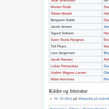
Terje Strømdahl
ful
Morten Rudå
Sve
Tobias Aksdal
Hal
Benjamin Noble
Dan
Jacob Jensen
Jen
Sigurd Solheim
Hen
Svein Sturla Hungnes
Ein
Tiril Pharo
Mar
Lars Jørgensen
Bir
Jacob Nasseri
Art
Lukas Petrauskas
Gun
Joakim Wagner-Larsen
Ola
Aidas Asmonas
Per
Kilder og litteratur
Nr. 24 (film)
på
Wikipedia på bokmå