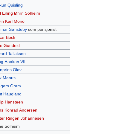
kun Quisling
l Erling Øhrn Solheim
in Karl Morio
nar Sønsteby
som pensjonist
ar Beck
e Gundeid
ard Tallaksen
g Haakon VII
nprins Olav
x Manus
egers Gram
t Haugland
lip Hansteen
s Konrad Andersen
ter Ringen Johannesen
e Solheim