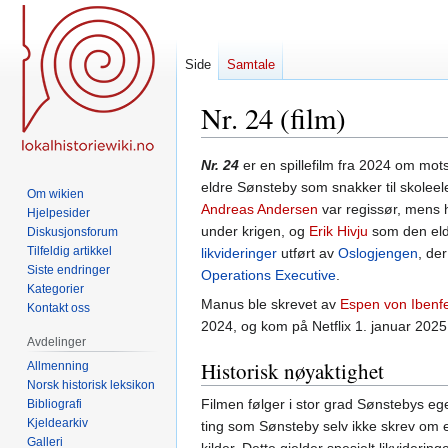
Side
Samtale
Nr. 24 (film)
Hopp
Hopp
Nr. 24
er en spillefilm fra 2024 om m
til
til
eldre Sønsteby som snakker til skolee
Om wikien
navigering
søk
Andreas Andersen
var regissør, mens 
Hjelpesider
under krigen, og
Erik Hivju
som den eldr
Diskusjonsforum
Tilfeldig artikkel
likvideringer
utført av
Oslogjengen
, de
Siste endringer
Operations Executive
.
Kategorier
Manus ble skrevet av
Espen von Ibenfe
Kontakt oss
2024, og kom på Netflix 1. januar 2025.
Avdelinger
Historisk nøyaktighet
Allmenning
Norsk historisk leksikon
Filmen følger i stor grad Sønstebys eg
Bibliografi
Kjeldearkiv
ting som Sønsteby selv ikke skrev om ell
Galleri