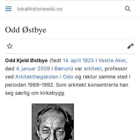
lokalhistoriewiki.no
Åpne hovedmenyen
Søk
Odd Østbye
Overvåk
Rediger
Odd Kjeld Østbye
(født
14. april
1925
i
Vestre Aker
,
død
4. januar
2009
i
Bærum
) var
arkitekt
, professor
ved
Arkitekthøgskolen i Oslo
og rektor samme sted i
perioden 1989–1992. Som arkitekt konsentrerte han
seg særlig om kirkebygg.