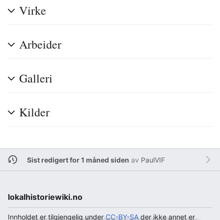
Virke
Arbeider
Galleri
Kilder
Sist redigert for 1 måned siden
av
PaulVIF
lokalhistoriewiki.no
Innholdet er tilgjengelig under
CC-BY-SA
der ikke annet er