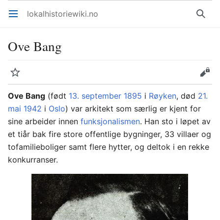
lokalhistoriewiki.no
Åpne hovedmenyen
Søk
Ove Bang
Overvåk
Rediger
Ove Bang
(født
13. september
1895
i
Røyken
, død
21.
mai
1942
i
Oslo
) var arkitekt som særlig er kjent for
sine arbeider innen
funksjonalismen
. Han sto i løpet av
et tiår bak fire store offentlige bygninger, 33 villaer og
tofamilieboliger samt flere hytter, og deltok i en rekke
konkurranser.