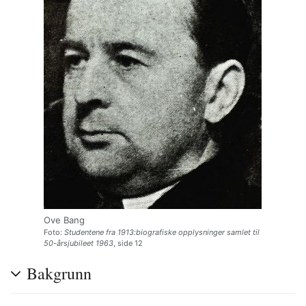
Ove Bang
Foto:
Studentene fra 1913:biografiske opplysninger samlet til
50-årsjubileet 1963
, side 12
Bakgrunn