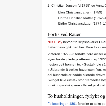
2. Christian Jonsøn (d 1785) og Anna 
Elen Christiansdatter (f 1759)
Dorthe Christiansdatter (1762–
Birthe Christiansdatter (1774–1
Forlis ved Rauer
Nils E. Øy
nevner to skipshavarier i
Ons
København gikk ned her. Bare to av ma
Vinteren 1922–23 fortalte flere avis
øyen første juledags ettermiddag 1922.
nesten delt henne i to. «Gustaf» ble så
«Ulabrand» å trekke havaristen flott, m
del bunnstokker hadde allerede drevet 
Skroget til «Gustaf» stod fremdeles h
forsikringsselskapene ville selge skipet
To husholdninger, fyrlykt o
Folketellingen 1801
forteller at seks p