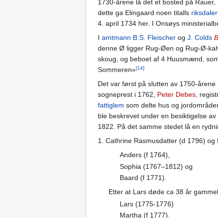
1730-årene lå det et bosted på Rauer, 
dette ga Elingaard noen titalls
riksdaler
4. april 1734 her. I Onsøys ministerial
I
amtmann
B.S. Fleischer
og
J. Colds
B
denne Ø ligger Rug-Øen og Rug-Ø-kalve
skoug, og beboet af 4 Huusmænd, som 
[14]
Sommeren»
Det var først på slutten av 1750-årene at
sogneprest i 1762,
Peter Debes
, regis
fattiglem
som delte hus og jordområdene
ble beskrevet under en besiktigelse av 
1822. På det samme stedet lå en rydnin
1. Cathrine Rasmusdatter (d 1796) og
Anders (f 1764),
Sophia (1767–1812) og
Baard (f 1771).
Etter at Lars døde ca 38 år gammel
Lars (1775-1776)
Martha (f 1777).