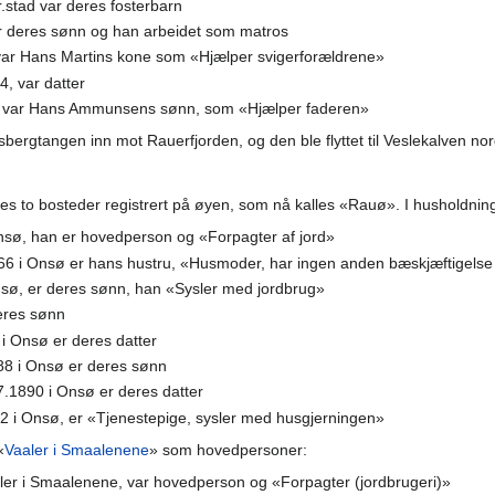
r.stad var deres fosterbarn
r deres sønn og han arbeidet som matros
 var Hans Martins kone som «Hjælper svigerforældrene»
4, var datter
, var Hans Ammunsens sønn, som «Hjælper faderen»
sbergtangen inn mot Rauerfjorden, og den ble flyttet til Veslekalven no
es to bosteder registrert på øyen, som nå kalles «Rauø». I husholdni
nsø, han er hovedperson og «Forpagter af jord»
866 i Onsø er hans hustru, «Husmoder, har ingen anden bæskjæftigels
sø, er deres sønn, han «Sysler med jordbrug»
eres sønn
 i Onsø er deres datter
88 i Onsø er deres sønn
7.1890 i Onsø er deres datter
62 i Onsø, er «Tjenestepige, sysler med husgjerningen»
«
Vaaler i Smaalenene
» som hovedpersoner:
aaler i Smaalenene, var hovedperson og «Forpagter (jordbrugeri)»