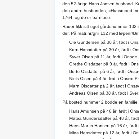
den 52-årige Hans Jonsen husbond. Kon
den andre husbonden, «Huusmand med jo
1764, og de er barnløse.
Rauer fikk sitt eget gårdsnummer 132
der. På matr.nr/gnr 132 med løpenr/Bnr 
Ole Gundersen på 38 år, født i Ons
Karn Hansdatter på 30 år, født i O
Syver Olsen på 11 år, født i Onsøe 
Grethe Olsdatter på 9 år, født i On
Berte Olsdatter på 6 år, født i Onsø
Niels Olsen på 4 år, født i Onsøe P
Marn Olsdatter på 2 år, født i Onsø
Andreas Olsen på 38 år, født i Sv
På bosted nummer 2 bodde en familie p
Hans Amunsen på 46 år, født i Onsø
Matea Gundersdatter på 48 år, født
Hans Martin Hansen på 16 år, født 
Mina Hansdatter på 12 år, født i On