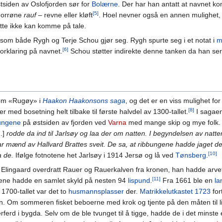
tsiden av Oslofjorden sør for
Bolærne
. Der har han antatt at navnet 
[5]
 norrøne
rauf
– revne eller kløft
. Hoel nevner også en annen mulighet,
tte ikke kan komme på tale.
 som både Rygh og Terje Schou gjør seg. Rygh spurte seg i et notat i
m
[6]
orklaring på navnet.
Schou støtter indirekte denne tanken da han ser
som «Rugøy» i
Haakon Haakonsons saga
, og det er en viss mulighet for
[8]
med bosetning helt tilbake til første halvdel av 1300-tallet.
I sagaen 
ungene
på østsiden av fjorden ved
Varna
med mange skip og mye folk. I
..]
rodde da ind til Jarlsøy og laa der om natten. I begyndelsen av natt
var mænd av Hallvard Brattes sveit. De sa, at ribbungene hadde jaget 
[10]
a de.
Ifølge fotnotene het Jarlsøy i 1914 Jersø og lå ved
Tønsberg
.
Elingaard overdratt Rauer og Rauerkalven fra kronen, han hadde arve
[11]
ene hadde en samlet skyld på nesten 94
lispund
.
Fra 1661 ble en
la
1700-tallet var det to
husmannsplasser
der.
Matrikkelutkastet 1723
for
en. Om sommeren fisket beboerne med krok og tjente på den måten til l
erd i bygda. Selv om de ble tvunget til å tigge, hadde de i det minste 