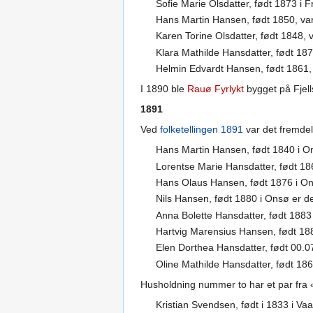
Sofie Marie Olsdatter, født 1873 i F
Hans Martin Hansen, født 1850, va
Karen Torine Olsdatter, født 1848,
Klara Mathilde Hansdatter, født 187
Helmin Edvardt Hansen, født 1861
I 1890 ble
Rauø Fyrlykt
bygget på Fjell
1891
Ved
folketellingen 1891
var det fremdel
Hans Martin Hansen, født 1840 i O
Lorentse Marie Hansdatter, født 1
Hans Olaus Hansen, født 1876 i On
Nils Hansen, født 1880 i Onsø er d
Anna Bolette Hansdatter, født 1883
Hartvig Marensius Hansen, født 18
Elen Dorthea Hansdatter, født 00.0
Oline Mathilde Hansdatter, født 18
Husholdning nummer to har et par fra 
Kristian Svendsen, født i 1833 i V