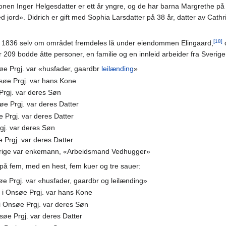
en Inger Helgesdatter er ett år yngre, og de har barna Margrethe på 
rd». Didrich er gift med Sophia Larsdatter på 38 år, datter av Cath
[18]
 i 1836 selv om området fremdeles lå under eiendommen Elingaard,
209 bodde åtte personer, en familie og en innleid arbeider fra Sverige,
øe Prgj. var «husfader, gaardbr
leilænding
»
nsøe Prgj. var hans Kone
Prgj. var deres Søn
søe Prgj. var deres Datter
e Prgj. var deres Datter
rgj. var deres Søn
e Prgj. var deres Datter
errige var enkemann, «Arbeidsmand Vedhugger»
å fem, med en hest, fem kuer og tre sauer:
e Prgj. var «husfader, gaardbr og leilænding»
 i Onsøe Prgj. var hans Kone
i Onsøe Prgj. var deres Søn
søe Prgj. var deres Datter