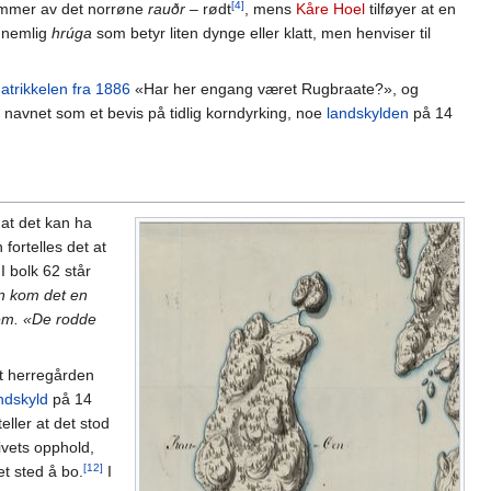
[4]
kommer av det norrøne
rauðr
– rødt
, mens
Kåre Hoel
tilføyer at en
 nemlig
hrúga
som betyr liten dynge eller klatt, men henviser til
atrikkelen fra 1886
«Har her engang været Rugbraate?», og
 navnet som et bevis på tidlig korndyrking, noe
landskylden
på 14
 at det kan ha
fortelles det at
 bolk 62 står
en kom det en
dem. «De rodde
t herregården
ndskyld
på 14
teller at det stod
ivets opphold,
[12]
et sted å bo.
I