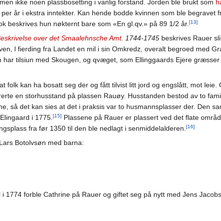
men ikke noen plassbosetting i vanlig forstand. Jorden ble brukt som
h
per år i ekstra inntekter. Kan hende bodde kvinnen som ble begravet f
[13]
bok beskrives hun nøkternt bare som «En gl.qv.» på 89 1/2 år.
eskrivelse over det Smaalehnsche Amt
. 1744-1745
beskrives Rauer sli
n, l fierding fra Landet en mil i sin Omkredz, overalt begroed med Gr
har tilsiun med Skougen, og qvæget, som Ellinggaards Ejere græsser
 folk kan ha bosatt seg der og fått tilvist litt jord og engslått, mot leie
trerte en storhusstand på plassen Rauøy. Husstanden bestod av to famil
, så det kan sies at det i praksis var to husmannsplasser der. Den 
[15]
Elingaard i 1775.
Plassene på Rauer er plassert ved det flate områd
[16]
gsplass fra før 1350 til den ble nedlagt i senmiddelalderen.
 Lars Botolvsøn med barna:
 i 1774 forble Cathrine på Rauer og giftet seg på nytt med Jens Jacob