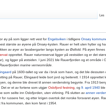
Les
or øy på som ligger rett vest for
Engelsviken
i tidligere
Onsøy kommun
t største av øyene på Onsøy-kysten. Rauer er helt uten hytter og har
rekken av øyer av lavabergarter langs kysten av Østfold. På øyen finnes
ervat
opprettet. Rauer naturreservat ligger på vestsiden og er det stør
r), og ligger på østsiden. I juni 2021 ble Rauerfjorden og et område i 
Rauerfjorden marine verneområde
.
lingaard
på 1600-tallet og var da i bruk som havn, og det ble dessuten 
tting på Rauer, Elingaard leide bort jord og beiterett. I 1914 opprettet 
yen, og denne ble drevet til annen verdenskrig begynte. Fra 1913 benyt
. Det er et av fortene som utgjør
Oslofjord festning
, og
9. april
1940
ble
e som seilte inn Oslofjorden, uten virkning. På slutten av
annen verden
r for russere her, og etter krigen overtok det norske forsvaret øyen. Ra
tet fra kommunen, den kom først i 1954.