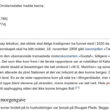
Christensdatter hadde barna:
1788)
774)
øy leksikon
, det eldste skal ifølge tradisjonen ha funnet sted i 1620 
nnskapet skal ha blitt reddet. 18. november 1808 gikk
kanonjollen
«Tøn
er om den ubemannede tremastede motor
skonnerten
«Gustaf», tidligere 
 Det som ikke kom frem i de første rapportene var at rutebåten til K
 sterkt skadd at besetningen ble tatt ombord i «M.G. Melchior» og sener
en allerede da ytret
Nationen
at det var tvilsomt at den kunne berges. D
i land. En av de siste rapportene kom på side tre i
Morgenbladet
, mer 
øyt oppe blant stenene på stranden, mens mastene var tatt ned. Hele
pr
[17]
 til opphugging siden det ikke kunne bringes flott.
g morgengave
ersoner fordelt på to husholdninger var bosatt på Rougøe Plads. Begge 