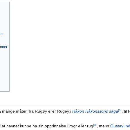
ve
inner
[1]
på mange måter, fra Rugøy eller Rugey i
Håkon Håkonssons saga
, ti
[3]
il at navnet kunne ha sin opprinnelse i
rugr
eller rug
, mens
Gustav In