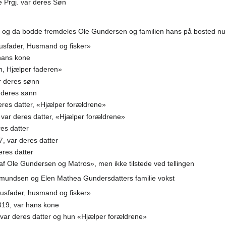
e Prgj. var deres Søn
re, og da bodde fremdeles Ole Gundersen og familien hans på bosted n
Husfader, Husmand og fisker»
 hans kone
øn, Hjælper faderen»
ar deres sønn
r deres sønn
deres datter, «Hjælper forældrene»
, var deres datter, «Hjælper forældrene»
res datter
7, var deres datter
eres datter
 af Ole Gundersen og Matros», men ikke tilstede ved tellingen
 Amundsen og Elen Mathea Gundersdatters familie vokst
usfader, husmand og fisker»
819, var hans kone
 var deres datter og hun «Hjælper forældrene»