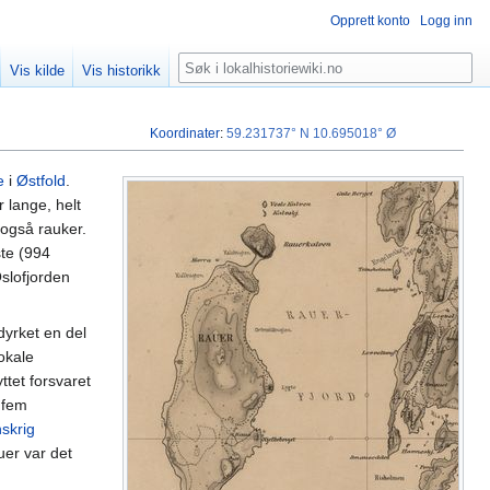
Opprett konto
Logg inn
Søk
Vis kilde
Vis historikk
Koordinater
:
59.231737° N
10.695018° Ø
e
i
Østfold
.
 lange, helt
 også rauker.
ste (994
Oslofjorden
dyrket en del
lokale
tet forsvaret
 fem
skrig
uer var det