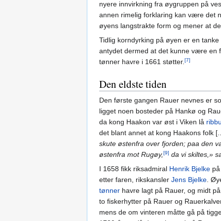
nyere innvirkning fra øygruppen på ves
annen rimelig forklaring kan være det
øyens langstrakte form og mener at de
Tidlig korndyrking på øyen er en tanke
antydet dermed at det kunne være en f
[7]
tønner havre i 1661 støtter.
Den eldste tiden
Den første gangen Rauer nevnes er 
ligget noen bosteder på Hankø og Rauer 
da kong Haakon var øst i Viken lå
ribb
det blant annet at kong Haakons folk [.
skute østenfra over fjorden; paa den 
[9]
østenfra mot Rugøy,
da vi skiltes,» s
I 1658 fikk riksadmiral
Henrik Bjelke
på 
etter faren, rikskansler
Jens Bjelke
. Øy
tønner
havre lagt på Rauer, og midt på 
to fiskerhytter på Rauer og Rauerkalv
mens de om vinteren måtte gå på tiggerf