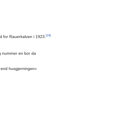
[19]
rd for Rauerkalven i 1923.
ng nummer en bor da
e end husgjerningen»