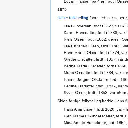
Edvart Hansen på 4 år, født i Onsø
1875
Neste folketelling
fant sted ti år sene
Ole Gundersen, født i 1827, var «
Karen Hansdatter, født i 1836, var
Niels Olsen, født i 1862, deres «S
Ole Christian Olsen, født i 1869, v
Hans Martin Olsen, født i 1874, va
Grethe Olsdatter, født i 1857, var 
Berthe Marie Olsdatter, født i 1860
Marie Olsdatter, født i 1864, var de
Hanna Jørgine Olsdatter, født i 186
Petrine Olsdatter, født i 1872, var d
Syver Olsen, født i 1853, var «Søn
Siden forrige folketelling hadde Hans
Hans Ammunsen, født 1820, var «h
Elen Mathea Gundersdatter, født 1
Mina Anette Hansdatter, født 1854,