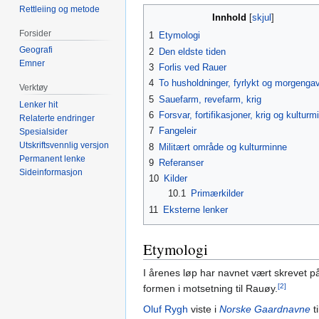
Rettleiing og metode
Innhold
Forsider
1
Etymologi
Geografi
2
Den eldste tiden
Emner
3
Forlis ved Rauer
4
To husholdninger, fyrlykt og morgenga
Verktøy
5
Sauefarm, revefarm, krig
Lenker hit
6
Forsvar, fortifikasjoner, krig og kulturm
Relaterte endringer
7
Fangeleir
Spesialsider
Utskriftsvennlig versjon
8
Militært område og kulturminne
Permanent lenke
9
Referanser
Sideinformasjon
10
Kilder
10.1
Primærkilder
11
Eksterne lenker
Etymologi
I årenes løp har navnet vært skrevet 
[2]
formen i motsetning til Rauøy.
Oluf Rygh
viste i
Norske Gaardnavne
t