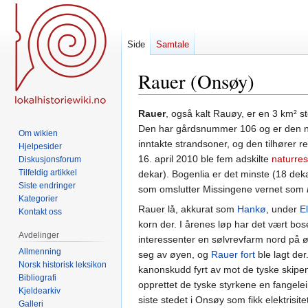
Side
Samtale
Rauer (Onsøy)
Hopp
Hopp
Rauer
, også kalt Rauøy, er en 3 km² st
til
til
Den har gårdsnummer 106 og er den nes
Om wikien
navigering
søk
inntakte strandsoner, og den tilhører 
Hjelpesider
16. april 2010 ble fem adskilte
naturres
Diskusjonsforum
Tilfeldig artikkel
dekar). Bogenlia er det minste (18 deka
Siste endringer
som omslutter Missingene vernet som
Kategorier
Rauer lå, akkurat som
Hankø
, under
E
Kontakt oss
korn der. I årenes løp har det vært bose
Avdelinger
interessenter en sølvrevfarm nord på ø
Allmenning
seg av øyen, og
Rauer fort
ble lagt der
Norsk historisk leksikon
kanonskudd fyrt av mot de tyske skipen
Bibliografi
opprettet de tyske styrkene en fangelei
Kjeldearkiv
siste stedet i Onsøy som fikk elektrisi
Galleri