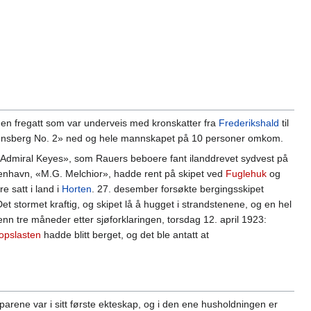
da en fregatt som var underveis med kronskatter fra
Frederikshald
til
sberg No. 2» ned og hele mannskapet på 10 personer omkom.
«Admiral Keyes», som Rauers beboere fant ilanddrevet sydvest på
øbenhavn, «M.G. Melchior», hadde rent på skipet ved
Fuglehuk
og
e satt i land i
Horten
. 27. desember forsøkte bergingsskipet
et stormet kraftig, og skipet lå å hugget i strandstenene, og en hel
enn tre måneder etter sjøforklaringen, torsdag 12. april 1923:
opslasten
hadde blitt berget, og det ble antatt at
parene var i sitt første ekteskap, og i den ene husholdningen er