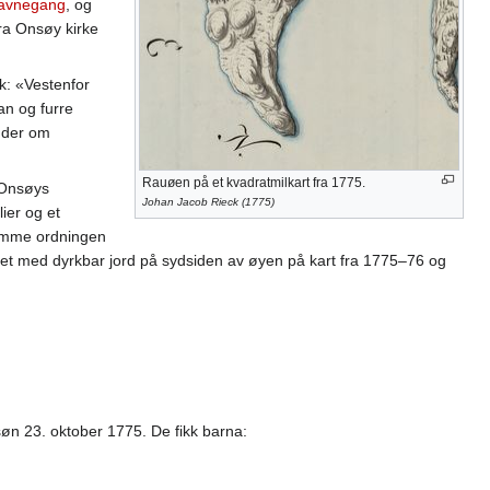
avnegang
, og
ra Onsøy kirke
k: «Vestenfor
an og furre
 der om
Rauøen på et kvadratmilkart fra 1775.
. Onsøys
Johan Jacob Rieck (1775)
ier og et
samme ordningen
et med dyrkbar jord på sydsiden av øyen på kart fra 1775–76 og
søn 23. oktober 1775. De fikk barna: