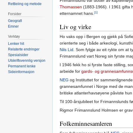
Frimannslund var dotter av kapteinløy
Rettleiing og metode
Thomassen
(1883-1966). I 1961 gifta
[1]
etternamnet hans.
Forsider
Geografi
Liv og virke
Emner
Ho vaks opp i Bergen og gjekk på Sofi
Verktøy
orienterte seg i både arkeologi, kunsth
Lenker hit
Relaterte endringer
Nils Lid
. Som fylgje av eit rykte om at t
Spesialsider
Frimannslund vart Noreg sin fyrste magi
Utskriftsvennlig versjon
I 1946 fekk ho si fyrste faste stilling,
Permanent lenke
arbeide for
gards- og grannesamfunns
Sideinformasjon
NEG
og Instituttet for sammenlignende 
grannesamfunnet i Norge med de mangbøl
britiske atlanterhavsøyene påviste hun
Til 100-årsjubileet for Frimannslunds 
Rigmor Frimannslund Holmsen er grav
Folkeminnesamleren