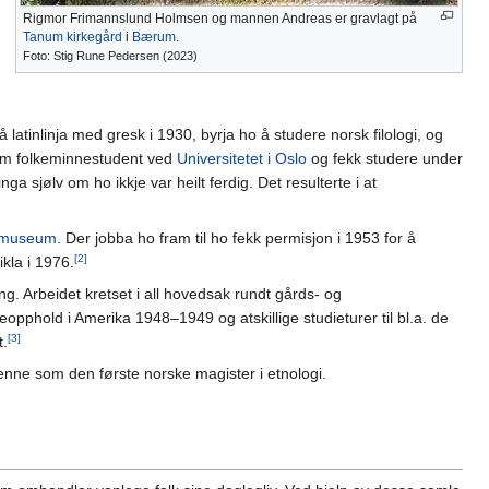
Rigmor Frimannslund Holmsen og mannen Andreas er gravlagt på
Tanum kirkegård
i
Bærum
.
Foto: Stig Rune Pedersen (2023)
 latinlinja med gresk i 1930, byrja ho å studere norsk filologi, og
 som folkeminnestudent ved
Universitetet i Oslo
og fekk studere under
ga sjølv om ho ikkje var heilt ferdig. Det resulterte i at
emuseum
. Der jobba ho fram til ho fekk permisjon i 1953 for å
[2]
ikla i 1976.
ng. Arbeidet kretset i all hovedsak rundt gårds- og
phold i Amerika 1948–1949 og atskillige studieturer til bl.a. de
[3]
t.
henne som den første norske magister i etnologi.