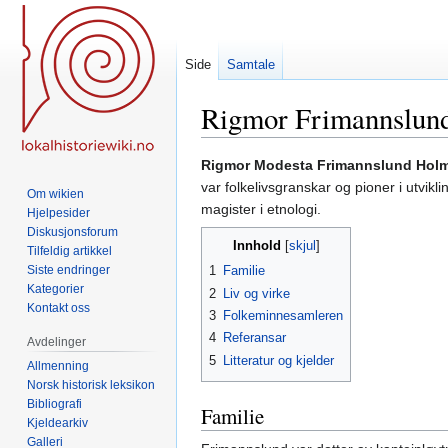
Side
Samtale
Rigmor Frimannslun
Hopp
Hopp
Rigmor Modesta Frimannslund Hol
til
til
var folkelivsgranskar og pioner i utvikl
Om wikien
navigering
søk
magister i etnologi.
Hjelpesider
Diskusjonsforum
Innhold
Tilfeldig artikkel
Siste endringer
1
Familie
Kategorier
2
Liv og virke
Kontakt oss
3
Folkeminnesamleren
4
Referansar
Avdelinger
5
Litteratur og kjelder
Allmenning
Norsk historisk leksikon
Bibliografi
Familie
Kjeldearkiv
Galleri