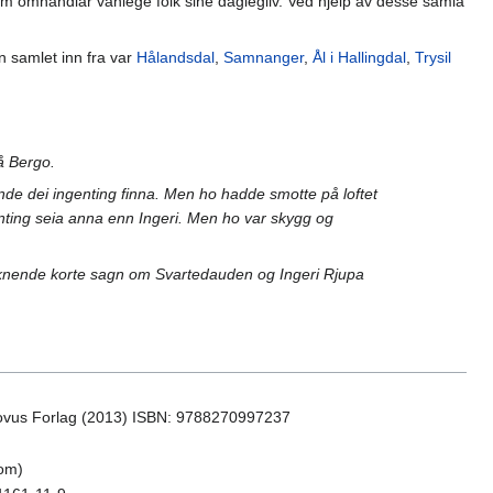
 omhandlar vanlege folk sine daglegliv. Ved hjelp av desse samla
n samlet inn fra var
Hålandsdal
,
Samnanger
,
Ål i Hallingdal
,
Trysil
på Bergo.
de dei ingenting finna. Men ho hadde smotte på loftet
nting seia anna enn Ingeri. Men ho var skygg og
liknende korte sagn om Svartedauden og Ingeri Rjupa
vus Forlag (2013) ISBN: 9788270997237
com)