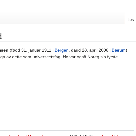
Les
d
msen
(fødd 31. januar 1911 i
Bergen
, daud 28. april 2006 i
Bærum
)
inga av dette som universitetsfag. Ho var også Noreg sin fyrste