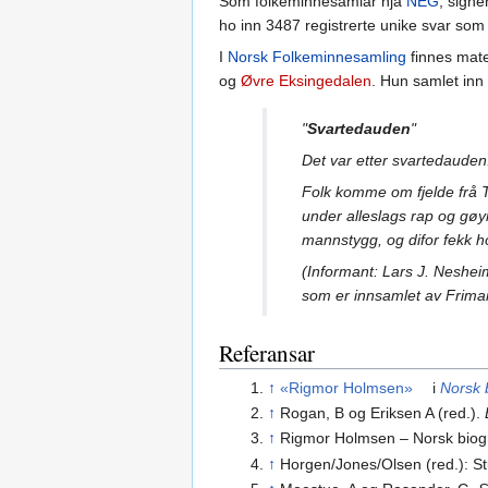
Som folkeminnesamlar hjå
NEG
, sign
ho inn 3487 registrerte unike svar som
I
Norsk Folkeminnesamling
finnes mate
og
Øvre Eksingedalen
. Hun samlet inn 
"
Svartedauden
"
Det var etter svartedauden.
Folk komme om fjelde frå 
under alleslags rap og gø
mannstygg, og difor fekk h
(Informant: Lars J. Neshei
som er innsamlet av Frima
Referansar
↑
«Rigmor Holmsen»
i
Norsk b
↑
Rogan, B og Eriksen A (red.).
↑
Rigmor Holmsen – Norsk biogra
↑
Horgen/Jones/Olsen (red.): S