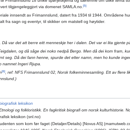
erte Frimannslund 18 unike spørjeskjema og særemne om ulike tema som
[5]
 vert tilgjengeleggjort via domenet SAMLA.no.
riale innsendt av Frimannslund, datert fra 1934 til 1944. Områdene hu
alt fra sagn og eventyr, til skikker om matstell og høytider.
 Då var det att berre eitt menneskje her i dalen. Det var ei lita gjente 
Teigdalen, og då såge dei noko nedpå Bergo. Men då dei kom fram, kun
ymt seg. Då dei fann henne, spurde det etter namn, men ho kunde inge
o namnet Ingeri Rjupa.
[6]
m
, ref: NFS Frimannslund 02, Norsk folkeminnesamling. Ett av flere 
nnslund.)
iografisk leksikon
Etnologi og folkloristikk. En fagkritisk biografi om norsk kulturhistorie.
No
fisk leksikon (snl.no)
tudenten som kom før faget (Detaljer/Details) [Novus AS] (mamutweb.