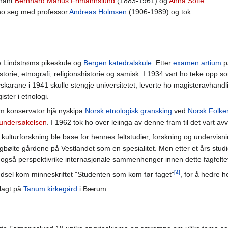
tnant
Bernhard Marius Frimannslund
(1883-1961) og
Anna Sofie
 ho seg med professor
Andreas Holmsen
(1906-1989) og tok
e Lindstrøms pikeskule og
Bergen katedralskule
. Etter
examen artium
på
istorie, etnografi, religionshistorie og samisk. I 1934 vart ho teke opp
yskarane i 1941 skulle stengje universitetet, leverte ho magisteravhandlin
ster i etnologi.
 som konservator hjå nyskipa
Norsk etnologisk gransking
ved
Norsk Folk
undersøkelsen
. I 1962 tok ho over leiinga av denne fram til det vart avv
kulturforskning ble base for hennes feltstudier, forskning og undervisni
te gårdene på Vestlandet som en spesialitet. Men etter et års studieop
 også perspektivrike internasjonale sammenhenger innen dette fagfelte
[4]
fødsel kom minneskriftet "Studenten som kom før faget"
, for å hedre 
lagt på
Tanum kirkegård
i Bærum.