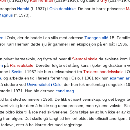
kon
(f. 1921) og
Karl Herman
(1929–1936), og dattera
Gry
(1924–1970
kronprins
Harald
(f. 1937) i
Oslo domkirke
. De har to barn: prinsesse
M
Magnus
(f. 1973).
en
i Oslo, der de bodde i en villa med adresse
Tuengen allé
1B. Familie
ror Karl Herman døde sju år gammel i en eksplosjon på en båt i 1936, å
 privat barneskole, og flytta så over til
Slemdal skole
da skolene kom i 
en
på
Ris realskole
. Deretter fulgte et ettårig kurs i kjole- og draktsøm 
sanne i
Sveits
. I 1957 ble hun uteksaminert fra
Treiders handelsskole
i O
a
, og arbeida en tid i farens forretning i Oslo. I 1961 tok hun
examen ar
 å studere ved
Universitetet i Oslo
, der hun tok mellomfag i engelsk i 1
istorie i 1971. Hun ble dermed
cand.mag.
.
ld fant sted sommeren 1959. De fikk et nært vennskap, og det begynte
vært viktig for dem å holde seg unna pressen, men ryktene vokste. Slo
e bidro ikke til å roe ned skriveriene. Som følge av at hun ikke er av k
tronfølgen. Det skulle gå langt tid før forholdet ble offisielt anerkjen
 forlova, etter å ha klarert det med regjeringa.