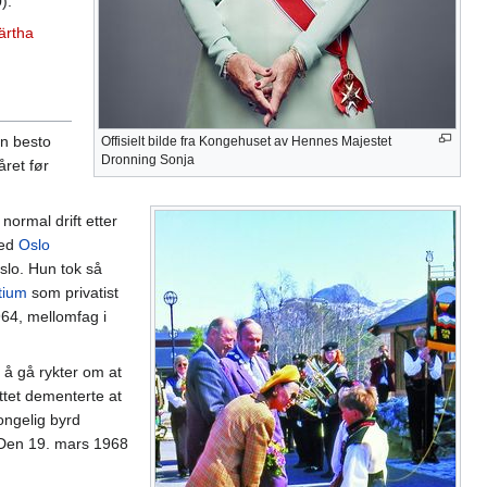
).
ärtha
n besto
Offisielt bilde fra Kongehuset av Hennes Majestet
Dronning Sonja
ret før
normal drift etter
ved
Oslo
slo. Hun tok så
tium
som privatist
964, mellomfag i
 å gå rykter om at
ttet dementerte at
ongelig byrd
t: Den 19. mars 1968