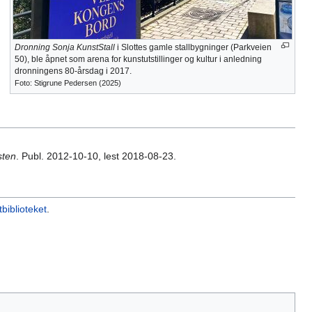
Dronning Sonja KunstStall
i Slottes gamle stallbygninger (Parkveien
50), ble åpnet som arena for kunstutstillinger og kultur i anledning
dronningens 80-årsdag i 2017.
Foto: Stigrune Pedersen (2025)
sten
. Publ. 2012-10-10, lest 2018-08-23.
tbiblioteket
.