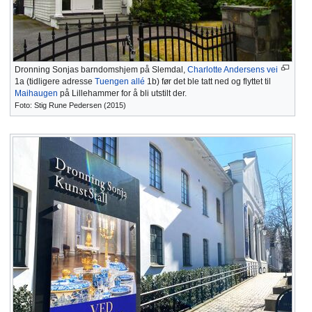
Dronning Sonjas barndomshjem på Slemdal,
Charlotte Andersens vei
1a (tidligere adresse
Tuengen allé
1b) før det ble tatt ned og flyttet til
Maihaugen
på Lillehammer for å bli utstilt der.
Foto: Stig Rune Pedersen (2015)