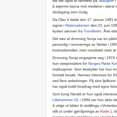
ble det også et familieliv på
Skaugum
i
å skjerme barna mot mediene i størst 
skolegang som mulig.
Da Olav V døde den 17. januar 1991 bl
signet i
Nidarosdomen
den 23. juni 199
kysten sørover fra
Trondheim
. Året et
Det sies at dronning Sonja var en pådri
personlig i renoveringa av Slottet i 19
kostnadsnivået, men resultatet viste at
Dronning Sonja engasjerte seg i 1974 og
hun visepresident for
Norges Røde Ko
institusjoner. Som beskytter har hun inn
foretatt besøk. Hennes interesse for fril
ved flere anledninger. På sine fjelltu
har også holdt foredrag med egne foto
Som kong Harald er hun også interesser
Lillehammer-OL
i 1994 var hun aktiv d
å velge ut bilder til utstillinga «Vinter
stilt ut under gjenåpninga av
Kode 1
, t