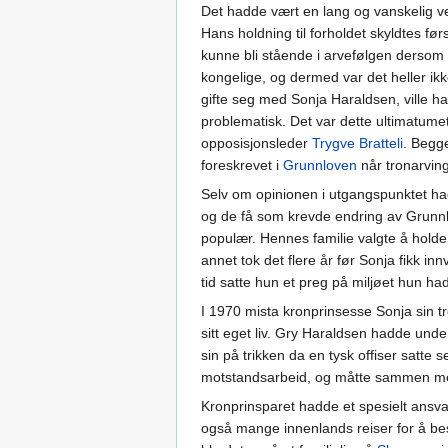
Det hadde vært en lang og vanskelig v
Hans holdning til forholdet skyldtes fø
kunne bli stående i arvefølgen dersom
kongelige, og dermed var det heller ikke
gifte seg med Sonja Haraldsen, ville ha
problematisk. Det var dette ultimatumet
opposisjonsleder
Trygve Bratteli
. Begg
foreskrevet i
Grunnloven
når tronarving
Selv om opinionen i utgangspunktet had
og de få som krevde endring av Grunnlo
populær. Hennes familie valgte å holde en
annet tok det flere år før Sonja fikk in
tid satte hun et preg på miljøet hun ha
I 1970 mista kronprinsesse Sonja sin tr
sitt eget liv. Gry Haraldsen hadde und
sin på trikken da en tysk offiser satte 
motstandsarbeid, og måtte sammen me
Kronprinsparet hadde et spesielt ansva
også mange innenlands reiser for å be