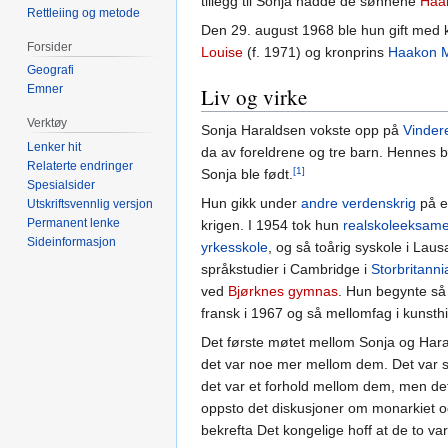
tillegg til Sonja hadde de sønnene
Haa
Rettleiing og metode
Den 29. august 1968 ble hun gift med 
Forsider
Louise
(f. 1971) og kronprins
Haakon 
Geografi
Emner
Liv og virke
Verktøy
Sonja Haraldsen vokste opp på
Vinder
Lenker hit
da av foreldrene og tre barn. Hennes b
Relaterte endringer
[1]
Sonja ble født.
Spesialsider
Hun gikk under
andre verdenskrig
på en
Utskriftsvennlig versjon
Permanent lenke
krigen. I 1954 tok hun
realskoleeksam
Sideinformasjon
yrkesskole
, og så toårig syskole i Lau
språkstudier i Cambridge i
Storbritanni
ved
Bjørknes gymnas
. Hun begynte så
fransk i 1967 og så mellomfag i kunsth
Det første møtet mellom Sonja og Hara
det var noe mer mellom dem. Det var s
det var et forhold mellom dem, men dett
oppsto det diskusjoner om monarkiet og 
bekrefta Det kongelige hoff at de to var