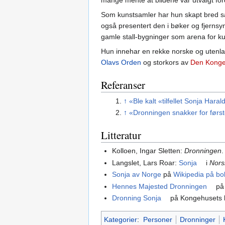
mange mente at bildene var utvalgt ford
Som kunstsamler har hun skapt bred sa
også presentert den i bøker og fjerns
gamle stall-bygninger som arena for kult
Hun innehar en rekke norske og utenl
Olavs Orden
og storkors av
Den Kongel
Referanser
↑
«Ble kalt «tilfellet Sonja Hara
↑
«Dronningen snakker for førs
Litteratur
Kolloen, Ingar Sletten:
Dronningen
Langslet, Lars Roar:
Sonja
i
Nors
Sonja av Norge
på
Wikipedia på bo
Hennes Majested Dronningen
på 
Dronning Sonja
på Kongehusets b
Kategorier
:
Personer
Dronninger