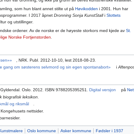
i hun var dronning, og ikke på grunn av deres kunstneriske kvaliteter.
mling, som hun blant annet stilte ut på
Høvikodden
i 2001. Hun har
ynsprogrammer. I 2017 åpnet
Dronning Sonja KunstStall
i
Slottets
ur og utstillinger.
andske ordener. Av de norske er de høyeste storkors med kjede av
St.
ige Norske Fortjenstorden
.
ldsen»»
, NRK. Publ. 2012-10-10, lest 2018-08-23.
te gang om søsterens selvmord og sin egen spontanabort»
i
Aftenpo
. Gyldendal. Oslo. 2012. ISBN 9788205395251.
Digital versjon
på
Net
k biografisk leksikon
.
kmål og riksmål
.
Kongehusets nettsider.
arnesider.
Kunstmalere
Oslo kommune
Asker kommune
Fødsler i 1937