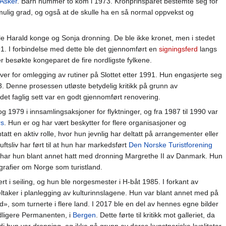
Asker
. Barn nummer to kom i 1973. Kronprinsparet bestemte seg for
mulig grad, og også at de skulle ha en så normal oppvekst og
e Harald konge og Sonja dronning. De ble ikke kronet, men i stedet
1. I forbindelse med dette ble det gjennomført en
signingsferd
langs
ter besøkte kongeparet de fire nordligste fylkene.
ver for omlegging av rutiner på Slottet etter 1991. Hun engasjerte seg
93. Denne prosessen utløste betydelig kritikk på grunn av
 det faglig sett var en godt gjennomført renovering.
 1979 i innsamlingsaksjoner for flyktninger, og fra 1987 til 1990 var
rs
. Hun er og har vært beskytter for flere organisasjoner og
tatt en aktiv rolle, hvor hun jevnlig har deltatt på arrangementer eller
uftsliv har ført til at hun har markedsført
Den Norske Turistforening
rer har hun blant annet hatt med dronning Margrethe II av Danmark. Hun
grafier om Norge som turistland.
t i seiling, og hun ble norgesmester i H-båt 1985. I forkant av
eltaker i planlegging av kulturinnslagene. Hun var blant annet med på
land», som turnerte i flere land. I 2017 ble en del av hennes egne bilder
idligere Permanenten, i
Bergen
. Dette førte til kritikk mot galleriet, da