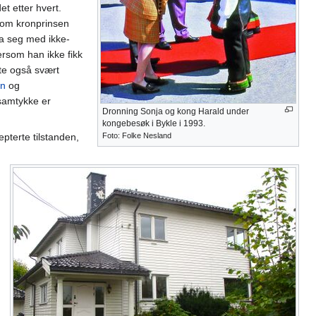
et etter hvert.
t om kronprinsen
ta seg med ikke-
dersom han ikke fikk
tte også svært
en
og
samtykke er
Dronning Sonja og kong Harald under
kongebesøk i Bykle i 1993.
Foto: Folke Nesland
pterte tilstanden,