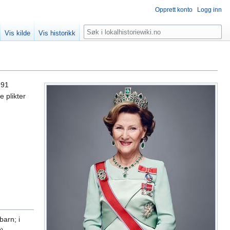
Opprett konto
Logg inn
Søk
Vis kilde
Vis historikk
991
 plikter
barn; i