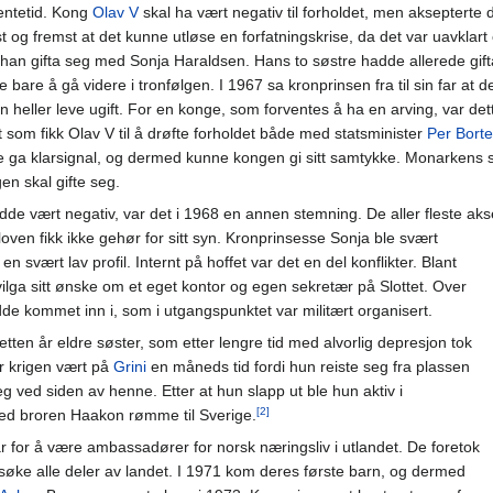
entetid. Kong
Olav V
skal ha vært negativ til forholdet, men aksepterte d
rst og fremst at det kunne utløse en forfatningskrise, da det var uavklar
 han gifta seg med Sonja Haraldsen. Hans to søstre hadde allerede gif
 bare å gå videre i tronfølgen. I 1967 sa kronprinsen fra til sin far at 
n heller leve ugift. For en konge, som forventes å ha en arving, var de
 som fikk Olav V til å drøfte forholdet både med statsminister
Per Bort
e ga klarsignal, og dermed kunne kongen gi sitt samtykke. Monarkens 
en skal gifte seg.
de vært negativ, var det i 1968 en annen stemning. De aller fleste akse
ven fikk ikke gehør for sitt syn. Kronprinsesse Sonja ble svært
 svært lav profil. Internt på hoffet var det en del konflikter. Blant
nvilga sitt ønske om et eget kontor og egen sekretær på Slottet. Over
dde kommet inn i, som i utgangspunktet var militært organisert.
etten år eldre søster, som etter lengre tid med alvorlig depresjon tok
er krigen vært på
Grini
en måneds tid fordi hun reiste seg fra plassen
seg ved siden av henne. Etter at hun slapp ut ble hun aktiv i
[2]
d broren Haakon rømme til Sverige.
r for å være ambassadører for norsk næringsliv i utlandet. De foretok
søke alle deler av landet. I 1971 kom deres første barn, og dermed