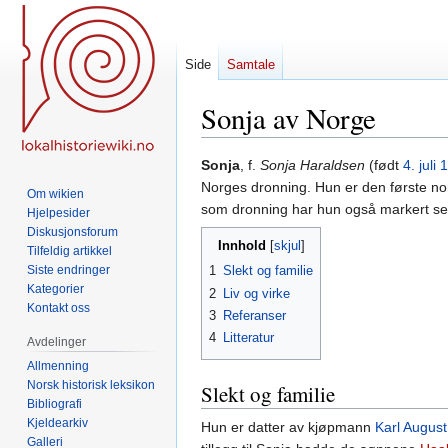
Side
Samtale
Sonja av Norge
Hopp
Hopp
Sonja
, f.
Sonja Haraldsen
(født
4. juli
1
til
til
Norges dronning. Hun er den første nors
Om wikien
navigering
søk
som dronning har hun også markert seg s
Hjelpesider
Diskusjonsforum
Innhold
Tilfeldig artikkel
Siste endringer
1
Slekt og familie
Kategorier
2
Liv og virke
Kontakt oss
3
Referanser
4
Litteratur
Avdelinger
Allmenning
Norsk historisk leksikon
Slekt og familie
Bibliografi
Kjeldearkiv
Hun er datter av kjøpmann
Karl Augus
Galleri