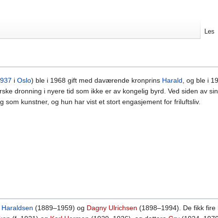
Les
937
i
Oslo
) ble i 1968 gift med daværende kronprins
Harald
, og ble i 1
ke dronning i nyere tid som ikke er av kongelig byrd. Ved siden av sine
om kunstner, og hun har vist et stort engasjement for friluftsliv.
t Haraldsen
(1889–1959) og
Dagny Ulrichsen
(1898–1994). De fikk fire 