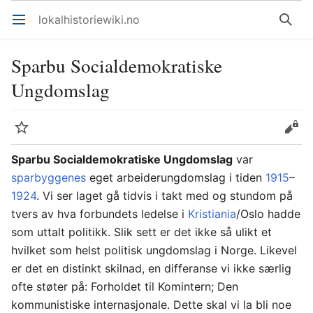
lokalhistoriewiki.no
Åpne hovedmenyen
Søk
Sparbu Socialdemokratiske
Ungdomslag
Overvåk
Rediger
Sparbu Socialdemokratiske Ungdomslag
var
sparbyggenes
eget arbeiderungdomslag i tiden
1915
–
1924
. Vi ser laget gå tidvis i takt med og stundom på
tvers av hva forbundets ledelse i
Kristiania
/Oslo hadde
som uttalt politikk. Slik sett er det ikke så ulikt et
hvilket som helst politisk ungdomslag i Norge. Likevel
er det en distinkt skilnad, en differanse vi ikke særlig
ofte støter på: Forholdet til Komintern; Den
kommunistiske internasjonale. Dette skal vi la bli noe