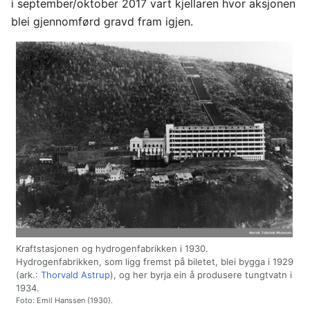
i september/oktober 2017 vart kjellaren hvor aksjonen
blei gjennomførd gravd fram igjen.
Kraftstasjonen og hydrogenfabrikken i 1930.
Hydrogenfabrikken, som ligg fremst på biletet, blei bygga i 1929
(ark.:
Thorvald Astrup
), og her byrja ein å produsere tungtvatn i
1934.
Foto: Emil Hanssen (1930).