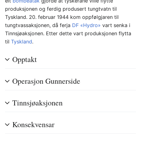
eit
bombeåtak
gjorde at tyskerane ville flytte
produksjonen og ferdig produsert tungtvatn til
Tyskland. 20. februar 1944 kom oppfølgjaren til
tungtvassaksjonen, då ferja
DF «Hydro»
vart senka i
Tinnsjøaksjonen. Etter dette vart produksjonen flytta
til
Tyskland
.
Opptakt
Operasjon Gunnerside
Tinnsjøaksjonen
Konsekvensar