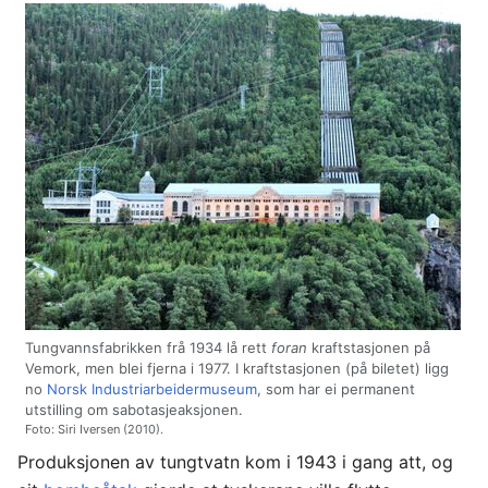
Tungvannsfabrikken frå 1934 lå rett
foran
kraftstasjonen på
Vemork, men blei fjerna i 1977. I kraftstasjonen (på biletet) ligg
no
Norsk Industriarbeidermuseum
, som har ei permanent
utstilling om sabotasjeaksjonen.
Foto: Siri Iversen (2010).
Produksjonen av tungtvatn kom i 1943 i gang att, og