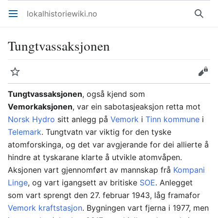
lokalhistoriewiki.no
Åpne hovedmenyen
Søk
Tungtvassaksjonen
Overvåk
Rediger
Tungtvassaksjonen
, også kjend som
Vemorkaksjonen
, var ein sabotasjeaksjon retta mot
Norsk Hydro
sitt anlegg på
Vemork
i
Tinn kommune
i
Telemark
. Tungtvatn var viktig for den tyske
atomforskinga, og det var avgjerande for dei allierte å
hindre at tyskarane klarte å utvikle atomvåpen.
Aksjonen vart gjennomført av mannskap frå
Kompani
Linge
, og vart igangsett av britiske
SOE
. Anlegget
som vart sprengt den 27. februar 1943, låg framafor
Vemork kraftstasjon
. Bygningen vart fjerna i 1977, men