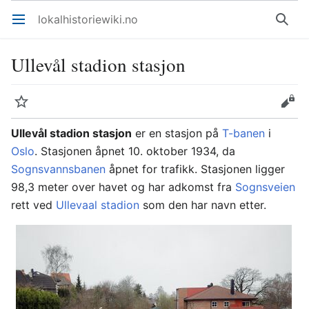
lokalhistoriewiki.no
Åpne hovedmenyen
Søk
Ullevål stadion stasjon
Overvåk
Rediger
Ullevål stadion stasjon
er en stasjon på
T-banen
i
Oslo
. Stasjonen åpnet 10. oktober 1934, da
Sognsvannsbanen
åpnet for trafikk. Stasjonen ligger
98,3 meter over havet og har adkomst fra
Sognsveien
rett ved
Ullevaal stadion
som den har navn etter.