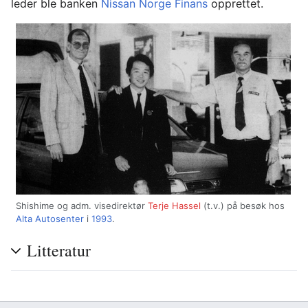
leder ble banken
Nissan Norge Finans
opprettet.
Shishime og adm. visedirektør
Terje Hassel
(t.v.) på besøk hos
Alta Autosenter
i
1993
.
Litteratur