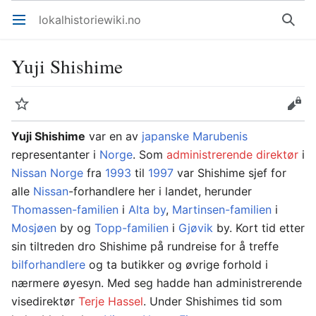
lokalhistoriewiki.no
Åpne hovedmenyen
Søk
Yuji Shishime
Overvåk
Rediger
Yuji Shishime
var en av
japanske
Marubenis
representanter i
Norge
. Som
administrerende direktør
i
Nissan Norge
fra
1993
til
1997
var Shishime sjef for
alle
Nissan
-forhandlere her i landet, herunder
Thomassen-familien
i
Alta
by
,
Martinsen-familien
i
Mosjøen
by og
Topp-familien
i
Gjøvik
by. Kort tid etter
sin tiltreden dro Shishime på rundreise for å treffe
bilforhandlere
og ta butikker og øvrige forhold i
nærmere øyesyn. Med seg hadde han administrerende
visedirektør
Terje Hassel
. Under Shishimes tid som