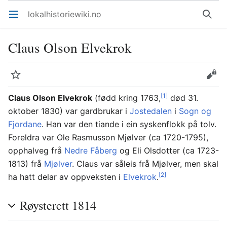
lokalhistoriewiki.no
Åpne hovedmenyen
Søk
Claus Olson Elvekrok
Overvåk
Rediger
[1]
Claus Olson Elvekrok
(fødd kring 1763,
død 31.
oktober 1830) var gardbrukar i
Jostedalen
i
Sogn og
Fjordane
. Han var den tiande i ein syskenflokk på tolv.
Foreldra var Ole Rasmusson Mjølver (ca 1720-1795),
opphalveg frå
Nedre Fåberg
og Eli Olsdotter (ca 1723-
1813) frå
Mjølver
. Claus var såleis frå Mjølver, men skal
[2]
ha hatt delar av oppveksten i
Elvekrok
.
Røysterett 1814