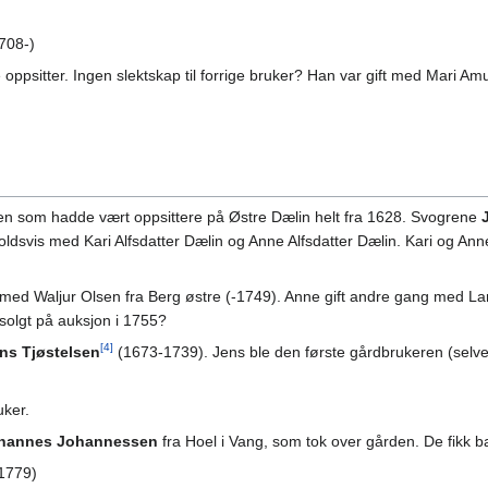
708-)
 oppsitter. Ingen slektskap til forrige bruker? Han var gift med Mari
ten som hadde vært oppsittere på Østre Dælin helt fra 1628. Svogrene
holdsvis med Kari Alfsdatter Dælin og Anne Alfsdatter Dælin. Kari og An
ng med Waljur Olsen fra Berg østre (-1749). Anne gift andre gang med 
solgt på auksjon i 1755?
[4]
ns Tjøstelsen
(1673-1739). Jens ble den første gårdbrukeren (selve
uker.
hannes Johannessen
fra Hoel i Vang, som tok over gården. De fikk b
 1779)