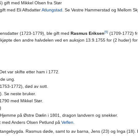
 gift med Mikkel Olsen fra Stør
ift med Eli Alfsdatter
Atlungstad
. Se Vestre Hammerstad og Mellom Sk
[5]
Jensdatter (1723-1779), ble gift med
Rasmus Eriksen
(1709-1772) f
jøpte den andre halvdelen ved en auksjon 13.9.1755 for (2 huder) for 
et var skifte etter ham i 1772.
de ung.
1753-1772), død av sott.
 Se neste bruker.
 1790 med Mikkel Stør.
)
Hjemme på Østre Dælin i 1801, dragon landvern og snekker.
ft med Anders Olsen Petlund på
Veflen
.
 Stangebygda. Rasmus døde, samt to av barna, Jens (23) og Inga (18). 