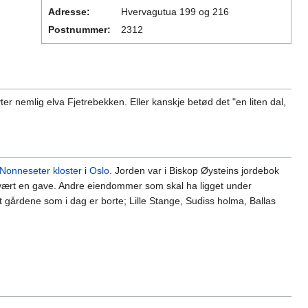
Adresse:
Hvervagutua 199 og 216
Postnummer:
2312
nemlig elva Fjetrebekken. Eller kanskje betød det "en liten dal,
Nonneseter kloster
i
Oslo
. Jorden var i Biskop Øysteins jordebok
e vært en gave. Andre eiendommer som skal ha ligget under
t gårdene som i dag er borte; Lille Stange, Sudiss holma, Ballas