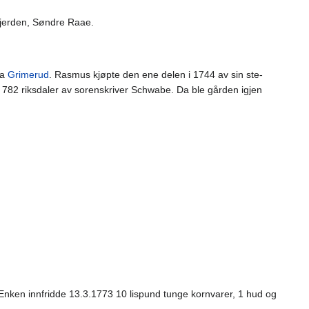
jerden, Søndre Raae.
ra
Grimerud
. Rasmus kjøpte den ene delen i 1744 av sin ste-
782 riksdaler av sorenskriver Schwabe. Da ble gården igjen
Enken innfridde 13.3.1773 10 lispund tunge kornvarer, 1 hud og