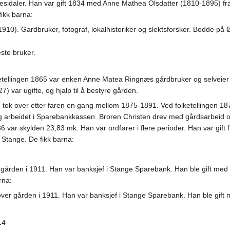
sidaler. Han var gift 1834 med Anne Mathea Olsdatter (1810-1895) fra
fikk barna:
910). Gardbruker, fotograf, lokalhistoriker og slektsforsker. Bodde på 
ste bruker.
etellingen 1865 var enken Anne Matea Ringnæs gårdbruker og selveier
) var ugifte, og hjalp til å bestyre gården.
tok over etter faren en gang mellom 1875-1891. Ved folketellingen 1
t og arbeidet i Sparebankkassen. Broren Christen drev med gårdsarbeid 
6 var skylden 23,83 mk. Han var ordfører i flere perioder. Han var gift
 Stange. De fikk barna:
gården i 1911. Han var banksjef i Stange Sparebank. Han ble gift me
rna:
ver gården i 1911. Han var banksjef i Stange Sparebank. Han ble gift
14