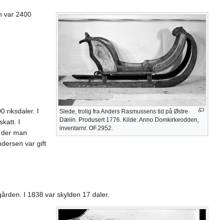
n var 2400
 riksdaler. I
Slede, trolig fra Anders Rasmussens tid på Østre
Dælin. Produsert 1776. Kilde: Anno Domkirkeodden,
katt. I
inventarnr. OF.2952.
n der man
dersen var gift
gården. I 1838 var skylden 17 daler.