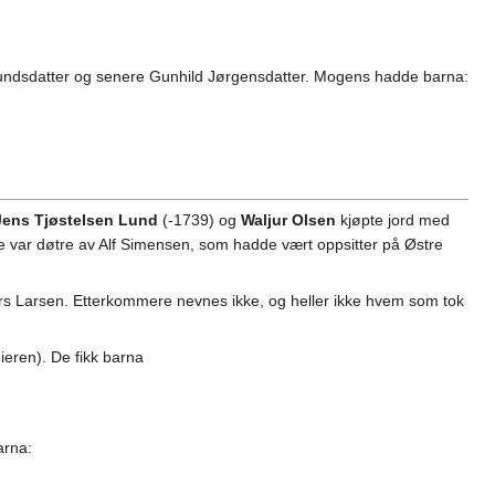
 Amundsdatter og senere Gunhild Jørgensdatter. Mogens hadde barna:
Jens Tjøstelsen Lund
(-1739) og
Waljur Olsen
kjøpte jord med
ne var døtre av Alf Simensen, som hadde vært oppsitter på Østre
Lars Larsen. Etterkommere nevnes ikke, og heller ikke hvem som tok
ieren). De fikk barna
arna: