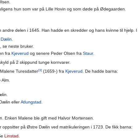
Olsen.
muligens hun som var på Lille Hovin og som døde på Ødegaarden.
 andre delen i 1645. Han hadde en skredder og hans kvinne til hjelp. I
 Dælin
.
 se neste bruker.
en fra
Kjeverud
og senere Peder Olsen fra
Staur
.
skyld på 2 skippund tunge kornvarer.
[3]
 Malene Turesdatter
(1659-) fra
Kjeverud
. De hadde barna:
 Alm.
lin.
Dælin eller
Atlungstad
.
en. Enken Malene ble gift med Halvor Mortensen.
 oppsitter på Østre Dælin ved matrikuleringen i 1723. De fikk barna:
 Se
Linstad
.