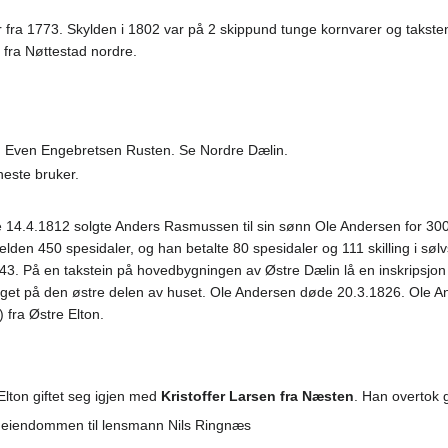
 fra 1773. Skylden i 1802 var på 2 skippund tunge kornvarer og takste
) fra Nøttestad nordre.
. Even Engebretsen Rusten. Se Nordre Dælin.
este bruker.
 14.4.1812 solgte Anders Rasmussen til sin sønn Ole Andersen for 3000
lden 450 spesidaler, og han betalte 80 spesidaler og 111 skilling i sølvs
 43. På en takstein på hovedbygningen av Østre Dælin lå en inskripsjo
gget på den østre delen av huset. Ole Andersen døde 20.3.1826. Ole An
 fra Østre Elton.
 Elton giftet seg igjen med
Kristoffer Larsen fra Næsten
. Han overtok 
ti eiendommen til lensmann Nils Ringnæs