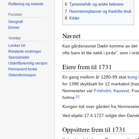
Rettleiing og metode
6
Tjenestefolk og andre beboere
7
Husmannsplasser og fraskilte bruk
Forsider
8
Kilder
Geografi
Emner
Navnet
Verktøy
Lenker hit
Kan gårdsnavnet Dælin komme av det no
Relaterte endringer
ofte bare et lite søkk i jorda", som i or
Spesialsider
Utskriftsvennlig versjon
Eiere frem til 1731
Permanent lenke
Sideinformasjon
En gang mellom år 1280-99 skal
kong 
for 1396 skyldsatt for 12 markabol (h
Nonneseter var
Frisholm
,
Kausvol
, Fo
[1]
holma.
Kongen tok over gården fra Nonneseter
Ved skjøte 17.4.1727 solgte den Dan
Oppsittere frem til 1731