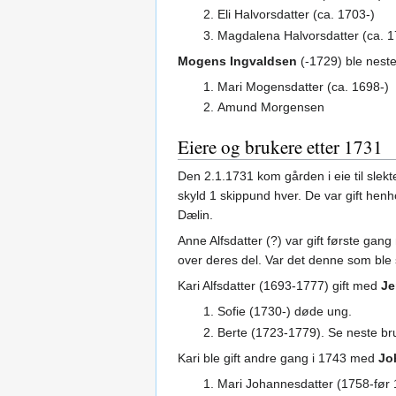
Eli Halvorsdatter (ca. 1703-)
Magdalena Halvorsdatter (ca. 1
Mogens Ingvaldsen
(-1729) ble neste
Mari Mogensdatter (ca. 1698-)
Amund Morgensen
Eiere og brukere etter 1731
Den 2.1.1731 kom gården i eie til slek
skyld 1 skippund hver. De var gift hen
Dælin.
Anne Alfsdatter (?) var gift første ga
over deres del. Var det denne som ble 
Kari Alfsdatter (1693-1777) gift med
Je
Sofie (1730-) døde ung.
Berte (1723-1779). Se neste br
Kari ble gift andre gang i 1743 med
Jo
Mari Johannesdatter (1758-før