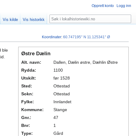
Opprett konto
Logg inn
Søk
Vis kilde
Vis historikk
Koordinater
:
60.747195° N
11.125341° Ø
d ble
Østre Dælin
id.
Alt. navn:
Dallen, Dælin østre, Dæhlin Østre
Rydda:
1100
Utskilt:
før 1528
Sted:
Ottestad
Sokn:
Ottestad
Fylke:
Innlandet
Kommune:
Stange
Gnr.:
47
Bnr:
1
Type:
Gård