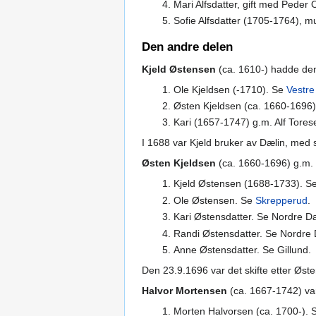
Mari Alfsdatter, gift med Peder 
Sofie Alfsdatter (1705-1764), 
Den andre delen
Kjeld Østensen
(ca. 1610-) hadde den
Ole Kjeldsen (-1710). Se
Vestre
Østen Kjeldsen (ca. 1660-1696),
Kari (1657-1747) g.m. Alf Tores
I 1688 var Kjeld bruker av Dælin, med 
Østen Kjeldsen
(ca. 1660-1696) g.m.
Kjeld Østensen (1688-1733). Se
Ole Østensen. Se
Skrepperud
.
Kari Østensdatter. Se Nordre Dæ
Randi Østensdatter. Se Nordre 
Anne Østensdatter. Se Gillund.
Den 23.9.1696 var det skifte etter Øst
Halvor Mortensen
(ca. 1667-1742) var
Morten Halvorsen (ca. 1700-).