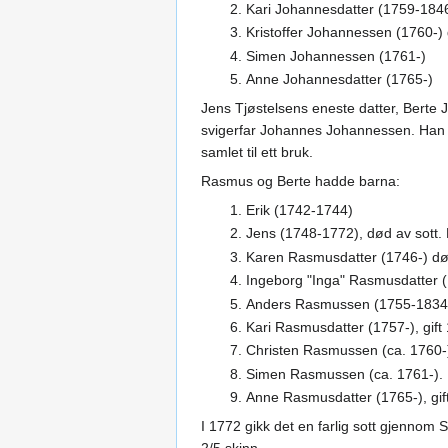
Kari Johannesdatter (1759-1846)
Kristoffer Johannessen (1760-) g
Simen Johannessen (1761-)
Anne Johannesdatter (1765-)
Jens Tjøstelsens eneste datter, Berte 
svigerfar Johannes Johannessen. Han k
samlet til ett bruk.
Rasmus og Berte hadde barna:
Erik (1742-1744)
Jens (1748-1772), død av sott. D
Karen Rasmusdatter (1746-) dø
Ingeborg "Inga" Rasmusdatter (
Anders Rasmussen (1755-1834).
Kari Rasmusdatter (1757-), gift
Christen Rasmussen (ca. 1760-
Simen Rasmussen (ca. 1761-). 
Anne Rasmusdatter (1765-), gi
I 1772 gikk det en farlig sott gjennom