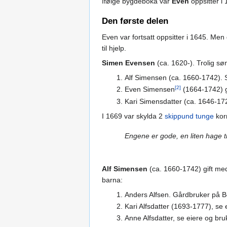
Ifølge bygdeboka var
Even
oppsitter i 
Den første delen
Even var fortsatt oppsitter i 1645. Me
til hjelp.
Simen Evensen
(ca. 1620-). Trolig sø
Alf Simensen (ca. 1660-1742). 
[2]
Even Simensen
(1664-1742) g
Kari Simensdatter (ca. 1646-17
I 1669 var skylda 2
skippund
tunge
kor
Engene er gode, en liten hage 
Alf Simensen
(ca. 1660-1742) gift me
barna:
Anders Alfsen. Gårdbruker på 
Kari Alfsdatter (1693-1777), se 
Anne Alfsdatter, se eiere og bru