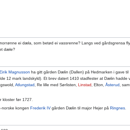
rrønne ei dæla, som betød ei vassrenne? Langs ved gårdsgrensa flyter 
det dæle?
Eirik Magnusson
ha gitt gården Dælin (Dallen) på Hedmarken i gave til
adde 12 mark landskyld). Et brev datert 1410 stadfester at Dælin hadd
ugswold,
Atlungstad
, Re lille med Sørlisten,
Linstad
, Elton,
Åsterud
, sam
 kloster før 1727.
sk-norske kongen
Frederik IV
gården Dælin til major Hejer på
Ringnes
.