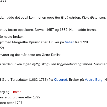
1628.
n da hadde det også kommet en oppsitter til på gården, Kjeld Østensen
nn av første oppsittere. Nevnt i 1657 og 1669. Han hadde barna:
Se neste bruker.
ift med Margrethe Bjørnsdatter. Bruker på
Veflen
fra 1720.
22)
nvarer og det står dette om Østre Dælin:
til gården, hvori ingen nyttig skog uten til gjerdefang og fæbed. Som
d Goro Turesdatter (1662-1736) fra
Kjeverud
. Bruker på
Vestre Berg
. H
Berg og
Linstad
.
eiere og brukere etter 1727.
kere etter 1727.