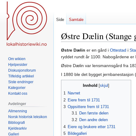
Side
Samtale
Østre Dælin (Stange g
Hopp
Hopp
Østre Dælin
er en gård i
Ottestad
i
St
til
til
ryddet rundt år 1100. Nabogårdene er 
Om wikien
navigering
søk
Hjelpesider
Østre Dælin var lensmannsgård fra 18
Diskusjonsforum
I 1880 ble det bygget jernbanestasjon 
Tilfeldig artikkel
Siste endringer
Innhold
Kategorier
1
Navnet
Kontakt oss
2
Eiere frem til 1731
Avdelinger
3
Oppsittere frem til 1731
Allmenning
3.1
Den første delen
Norsk historisk leksikon
3.2
Den andre delen
Bibliografi
4
Eiere og brukere etter 1731
Kjeldearkiv
5
Bildegalleri
Galleri