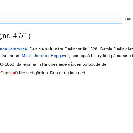
Les
nr. 47/1)
ange kommune
. Den ble skilt ut fra Dælin før år 1528. Gamle Dælin går
blant annet
Musli
,
Jemli
og
Heggsvoll
, som også ble ryddet på samme t
38-1863, da lensmann Ringnes eide gården og bodde der.
(
Ottestad
) like ved gården. Den er nå lagt ned.