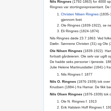
Nils Ringnes
(1792-1863) for 4000 spe
Ringnes var stortingsrepresentant. De 
Christen Nilsen Ringnes
(1835-1
gjennom livet.
Ole Ringnes (1839-1922), se ne
Eli Ringnes (1824-1874)
Nils Ringnes døde 23.7.1863. Ved folk
Dælin. Sønnene Christen (31) og Ole (27
Ole Nilsen Ringnes
(1839-1922). Han 
fortsatt gårdeieren. Ole selv var ugif
De hadde seks personer i tjeneste. 188
Julie Helene Martinusdatter (1841-) fra
Nils Ringnes f. 1877
Nils O. Ringnes
(1876-1939) tok over 
Knudsen (1884-) fra Hamar. De fikk ba
Nils Olsen Ringnes
(1876-1939) tok o
Ole N. Ringnes f. 1913
Erik Halstein Hoff Ringnes f. 19