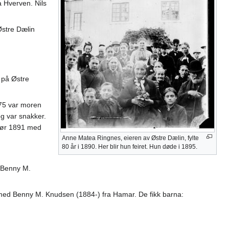
 Hverven. Nils
Østre Dælin
 på Østre
875 var moren
og var snakker.
 før 1891 med
Anne Matea Ringnes, eieren av Østre Dælin, fylte
80 år i 1890. Her blir hun feiret. Hun døde i 1895.
d Benny M.
 med Benny M. Knudsen (1884-) fra Hamar. De fikk barna: