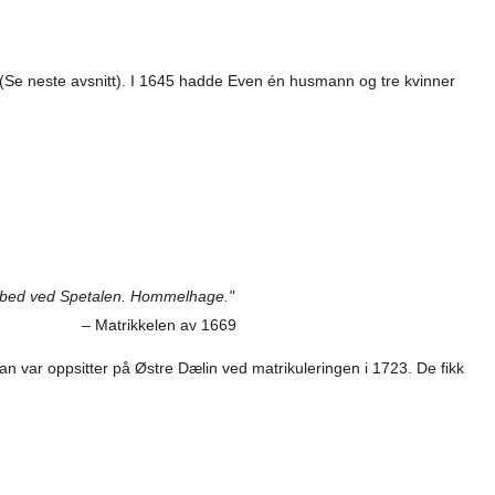
. (Se neste avsnitt). I 1645 hadde Even én husmann og tre kvinner
merbed ved Spetalen. Hommelhage."
– Matrikkelen av 1669
an var oppsitter på Østre Dælin ved matrikuleringen i 1723. De fikk