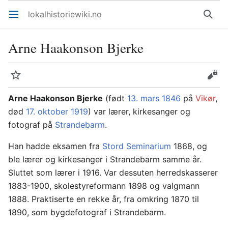
lokalhistoriewiki.no
Åpne hovedmenyen
Søk
Arne Haakonson Bjerke
Overvåk
Rediger
Arne Haakonson Bjerke
(født
13. mars
1846
på
Vikør
,
død
17. oktober
1919
) var lærer, kirkesanger og
fotograf på
Strandebarm
.
Han hadde eksamen fra
Stord Seminarium
1868, og
ble lærer og kirkesanger i Strandebarm samme år.
Sluttet som lærer i 1916. Var dessuten herredskasserer
1883-1900, skolestyreformann 1898 og valgmann
1888. Praktiserte en rekke år, fra omkring 1870 til
1890, som bygdefotograf i Strandebarm.