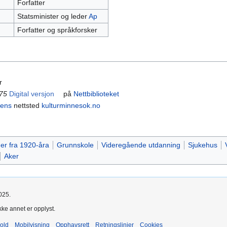
Forfatter
Statsminister og leder
Ap
Forfatter og språkforsker
r
975
Digital versjon
på
Nettbiblioteket
rens
nettsted
kulturminnesok.no
er fra 1920-åra
Grunnskole
Videregående utdanning
Sjukehus
Aker
025.
kke annet er opplyst.
old
Mobilvisning
Opphavsrett
Retningslinjer
Cookies