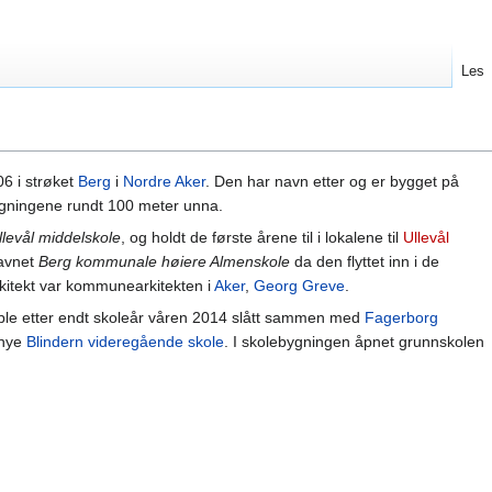
Les
6 i strøket
Berg
i
Nordre Aker
. Den har navn etter og er bygget på
ningene rundt 100 meter unna.
llevål middelskole
, og holdt de første årene til i lokalene til
Ullevål
navnet
Berg kommunale høiere Almenskole
da den flyttet inn i de
rkitekt var kommunearkitekten i
Aker
,
Georg Greve
.
ble etter endt skoleår våren 2014 slått sammen med
Fagerborg
 nye
Blindern videregående skole
. I skolebygningen åpnet grunnskolen