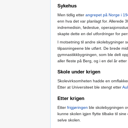
Sykehus
Men tidlig etter
angrepet på Norge i 1
enn hva det var planlagt for. Allerede 
indremedisin, fødestue, operasjonsstue
skapte dette en del utfordringer for pe
I motsetning til andre skolebygninger 
tilpasningeene ble utført. De brede mi
gymnastikkbygningen, som ble delt opp
aller fleste på Berg, og i en del år ett
Skole under krigen
Skolevirksomheten hadde en omflakkend
Etter at Universiteet ble stengt etter
Au
Etter krigen
Etter
frigjøringen
ble skolebygningen ove
kunne skolen igjen flytte tilbake til s
selve skolen.