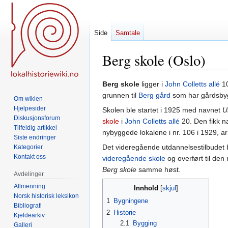
Side
Samtale
Berg skole (Oslo)
Hopp
Hopp
Berg skole
ligger i
John Colletts allé
10
til
til
grunnen til
Berg gård
som har gårdsbyg
Om wikien
navigering
søk
Hjelpesider
Skolen ble startet i 1925 med navnet
U
Diskusjonsforum
skole
i
John Colletts allé
20. Den fikk 
Tilfeldig artikkel
nybyggede lokalene i nr. 106 i 1929, a
Siste endringer
Det videregående utdannelsestilbudet 
Kategorier
Kontakt oss
videregående skole
og overført til den
Berg skole
samme høst.
Avdelinger
Allmenning
Innhold
Norsk historisk leksikon
1
Bygningene
Bibliografi
2
Historie
Kjeldearkiv
2.1
Bygging
Galleri