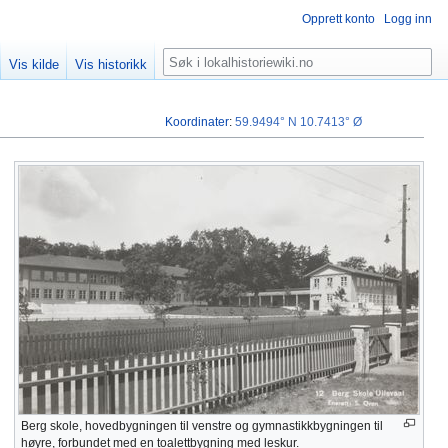
Opprett konto
Logg inn
Søk
Vis kilde
Vis historikk
Koordinater
:
59.9494° N
10.7413° Ø
Berg skole, hovedbygningen til venstre og gymnastikkbygningen til
høyre, forbundet med en toalettbygning med leskur.