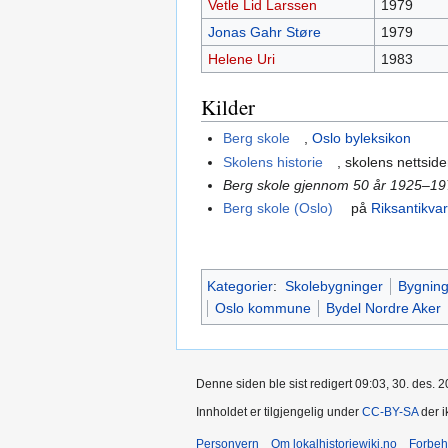
Vetle Lid Larssen
1979
Jonas Gahr Støre
1979
Helene Uri
1983
Kilder
Berg skole
,
Oslo byleksikon
Skolens historie
, skolens nettside
Berg skole gjennom 50 år 1925–1
Berg skole (Oslo)
på
Riksantikva
Kategorier
:
Skolebygninger
Bygning
Oslo kommune
Bydel Nordre Aker
Denne siden ble sist redigert 09:03, 30. des. 2
Innholdet er tilgjengelig under
CC-BY-SA
der i
Personvern
Om lokalhistoriewiki.no
Forbeh