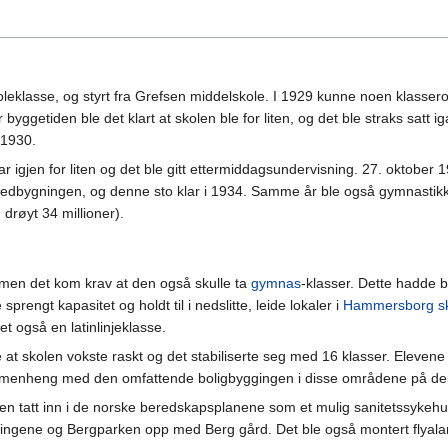
eklasse, og styrt fra Grefsen middelskole. I 1929 kunne noen klassero
nder byggetiden ble det klart at skolen ble for liten, og det ble straks 
 1930.
var igjen for liten og det ble gitt ettermiddagsundervisning. 27. oktober 
edbygningen, og denne sto klar i 1934. Samme år ble også gymnastikk
drøyt 34 millioner).
men det kom krav at den også skulle ta
gymnas
-klasser. Dette hadde b
rengt kapasitet og holdt til i nedslitte, leide lokaler i
Hammersborg s
t også en latinlinjeklasse.
e at skolen vokste raskt og det stabiliserte seg med 16 klasser. Ele
menheng med den omfattende boligbyggingen i disse områdene på de
en tatt inn i de norske beredskapsplanene som et mulig sanitetssykehu
ningene og Bergparken opp med Berg gård. Det ble også montert flyala