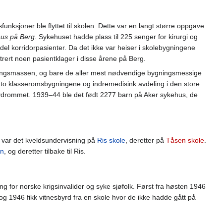
funksjoner ble flyttet til skolen. Dette var en langt større oppgave
hus på Berg
. Sykehuset hadde plass til 225 senger for kirurgi og
el korridorpasienter. Da det ikke var heiser i skolebygningene
trert noen pasientklager i disse årene på Berg.
bygningsmassen, og bare de aller mest nødvendige bygningsmessige
de to klasseromsbygningene og indremedisink avdeling i den store
øydrommet. 1939–44 ble det født 2277 barn på Aker sykehus, de
 var det kveldsundervisning på
Ris skole
, deretter på
Tåsen skole
.
rn
, og deretter tilbake til Ris.
g for norske krigsinvalider og syke sjøfolk. Først fra høsten 1946
 og 1946 fikk vitnesbyrd fra en skole hvor de ikke hadde gått på