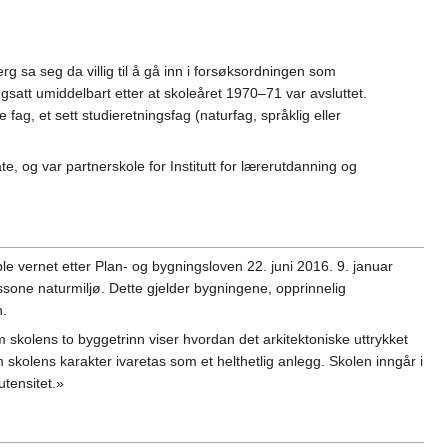
erg sa seg da villig til å gå inn i forsøksordningen som
att umiddelbart etter at skoleåret 1970–71 var avsluttet.
 fag, et sett studieretningsfag (naturfag, språklig eller
e, og var partnerskole for Institutt for lærerutdanning og
 vernet etter Plan- og bygningsloven 22. juni 2016. 9. januar
nssone naturmiljø. Dette gjelder bygningene, opprinnelig
n.
om skolens to byggetrinn viser hvordan det arkitektoniske uttrykket
 skolens karakter ivaretas som et helthetlig anlegg. Skolen inngår i
tensitet.»