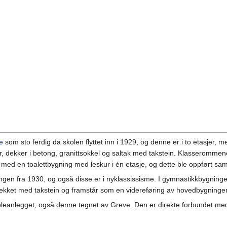
e
som sto ferdig da skolen flyttet inn i 1929, og denne er i to etasjer, m
r, dekker i betong, granittsokkel og saltak med takstein. Klasseromme
 med en toalettbygning med leskur i én etasje, og dette ble oppført s
ngen fra 1930, og også disse er i nyklassissisme. I gymnastikkbygningen 
 tekket med takstein og framstår som en videreføring av hovedbygninge
oleanlegget, også denne tegnet av Greve. Den er direkte forbundet med 