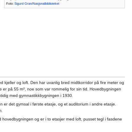
Foto:
Sigurd Gran
/
Nasjonalbiblioteket
ed kjeller og loft. Den har uvanlig bred midtkorridor på fire meter og
ne er på 55 m², noe som var rommelig for sin tid. Hovedbygningen
amtidig med gymnastikkbygningen i 1930.
er det gymsal i første etasje, og et auditorium i andre etasje.
n.
hovedbygningen og er i to etasjer med loft, pusset tegl i fasdene