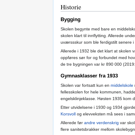
Historie
Bygging
Skolen begynte med bare en middelskol
skolen klart til innflytting. Allerede u
uværssskur som ble ferdigstilt senere i
Allerede i 1932 ble det klart at skolen 
oppføres sør for og forbundet med hov
de tre bygningen var kr 890 000 (2019: 
Gymnasklasser fra 1933
Skolen var fortsatt kun en
middelskole
fellesskolen for hele kommunen, hadde sp
engelsklinjeklasse. Høsten 1935 kom de
Etter utvidelsene i 1930 og 1934 gjord
Korsvoll
og elevveksten må sees i sam
Allerede før
andre verdenskrig
var skol
flere sanitetsbrakker mellom skolebyg