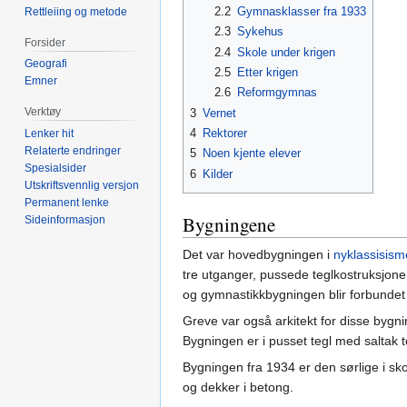
2.2
Gymnasklasser fra 1933
Rettleiing og metode
2.3
Sykehus
Forsider
2.4
Skole under krigen
Geografi
2.5
Etter krigen
Emner
2.6
Reformgymnas
Verktøy
3
Vernet
4
Rektorer
Lenker hit
Relaterte endringer
5
Noen kjente elever
Spesialsider
6
Kilder
Utskriftsvennlig versjon
Permanent lenke
Bygningene
Sideinformasjon
Det var hovedbygningen i
nyklassisism
tre utganger, pussede teglkostruksjone
og gymnastikkbygningen blir forbundet
Greve var også arkitekt for disse bygni
Bygningen er i pusset tegl med saltak
Bygningen fra 1934 er den sørlige i sk
og dekker i betong.