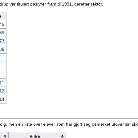
rup var titulert
bestyrer
fram til 1931, deretter rektor.
e
45
59
73
86
11
12
14
ndig, men en liste over elever som har gjort seg bemerket utover sin sk
r
Virke