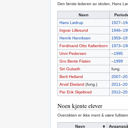
Den første lederen av skolen, Hans Lød
Navn
Period
Hans Lødrup
1927
–
19
Ingvar Lillesund
1946
–
19
Henrik Henriksen
1959
–
19
Ferdinand Otto Kaltenborn
1973
–
19
Unni Pedersen
–
1995
Gro Bente Flaten
–
1999
Siri Gulseth
fung.
Berit Hetland
2007
–
20
Arvid Ekeland
(fung.)
2011
–
20
Per Erik Skjelbred
2012
–
20
Noen kjente elever
Oversikten er ikke ment å være fullste
Navn
Avgangså