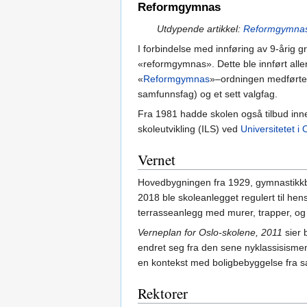
Reformgymnas
Utdypende artikkel:
Reformgymna
I forbindelse med innføring av 9-årig gr
«reformgymnas». Dette ble innført alle
«
Reformgymnas
»–ordningen medførte at
samfunnsfag) og et sett valgfag.
Fra 1981 hadde skolen også tilbud innen
skoleutvikling (ILS) ved
Universitetet i 
Vernet
Hovedbygningen fra 1929, gymnastikkbyg
2018 ble skoleanlegget regulert til hen
terrasseanlegg med murer, trapper, og
Verneplan for Oslo-skolene, 2011
sier 
endret seg fra den sene nyklassisismen 
en kontekst med boligbebyggelse fra s
Rektorer