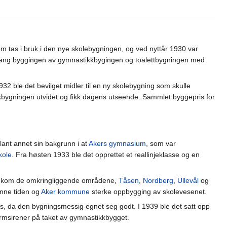
m tas i bruk i den nye skolebygningen, og ved nyttår 1930 var
satt igang byggingen av gymnastikkbygingen og toalettbygningen med
1932 ble det bevilget midler til en ny skolebygning som skulle
bygningen utvidet og fikk dagens utseende. Sammlet byggepris for
lant annet sin bakgrunn i at
Akers gymnasium
, som var
kole
. Fra høsten 1933 ble det opprettet et reallinjeklasse og en
vene kom de omkringliggende områdene,
Tåsen
,
Nordberg
,
Ullevål
og
nne tiden og
Aker kommune
sterke oppbygging av skolevesenet.
s, da den bygningsmessig egnet seg godt. I 1939 ble det satt opp
rmsirener på taket av gymnastikkbygget.