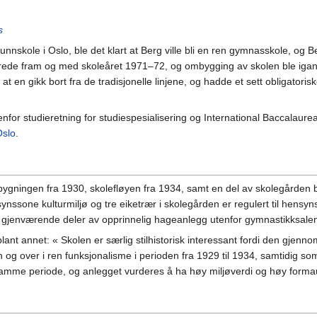
s
unnskole i Oslo, ble det klart at Berg ville bli en ren gymnasskole, og B
rede fram og med skoleåret 1971–72, og ombygging av skolen ble igangs
 en gikk bort fra de tradisjonelle linjene, og hadde et sett obligatoriske
for studieretning for studiespesialisering og International Baccalaureat
Oslo
.
ningen fra 1930, skolefløyen fra 1934, samt en del av skolegården ble
synssone kulturmiljø og tre eiketrær i skolegården er regulert til hensy
 gjenværende deler av opprinnelig hageanlegg utenfor gymnastikksale
blant annet: « Skolen er særlig stilhistorisk interessant fordi den gjenn
og over i ren funksjonalisme i perioden fra 1929 til 1934, samtidig som
amme periode, og anlegget vurderes å ha høy miljøverdi og høy formau