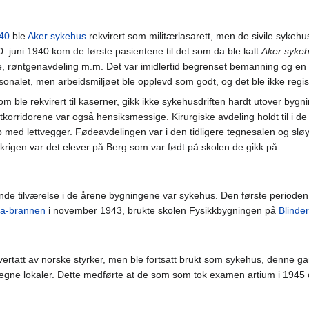
940
ble
Aker sykehus
rekvirert som militærlasarett, men de sivile sykehus
30. juni 1940 kom de første pasientene til det som da ble kalt
Aker syke
, røntgenavdeling m.m. Det var imidlertid begrenset bemanning og en d
rsonalet, men arbeidsmiljøet ble opplevd som godt, og det ble ikke regis
som ble rekvirert til kaserner, gikk ikke sykehusdriften hardt utover 
dtkorridorene var også hensiksmessige. Kirurgiske avdeling holdt til i 
 med lettvegger. Fødeavdelingen var i den tidligere tegnesalen og sl
er krigen var det elever på Berg som var født på skolen de gikk på.
e tilværelse i de årene bygningene var sykehus. Den første perioden
la-brannen
i november 1943, brukte skolen Fysikkbygningen på
Blinde
rtatt av norske styrker, men ble fortsatt brukt som sykehus, denne gan
ine egne lokaler. Dette medførte at de som som tok examen artium i 1945