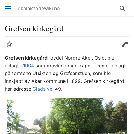
lokalhistoriewiki.no
Åpne hovedmenyen
Søk
Grefsen kirkegård
Overvåk
Rediger
Grefsen kirkegård
, bydel Nordre Aker, Oslo, ble
anlagt i
1904
som gravlund med kapell. Den er anlagt
på tomtene Utsikten og Grefsenstuen, som ble
innkjøpt av Aker kommune i 1899. Grefsen kirkegård
har adresse
Glads vei
49.