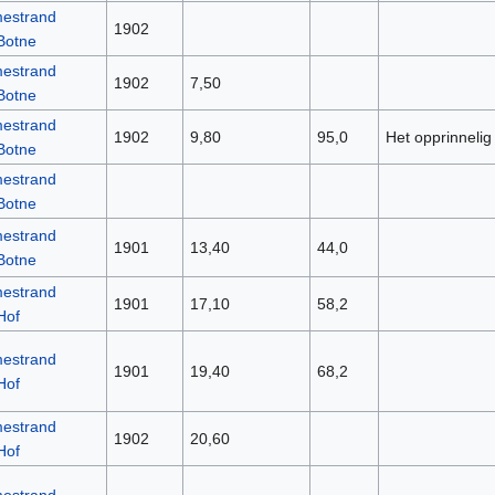
estrand
1902
Botne
estrand
1902
7,50
Botne
estrand
1902
9,80
95,0
Het opprinneli
Botne
estrand
Botne
estrand
1901
13,40
44,0
Botne
estrand
1901
17,10
58,2
Hof
estrand
1901
19,40
68,2
Hof
estrand
1902
20,60
Hof