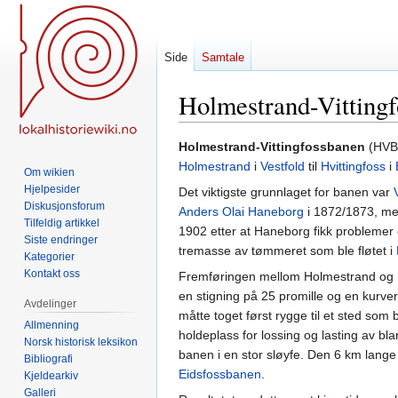
Side
Samtale
Holmestrand-Vitting
Hopp
Hopp
Holmestrand-Vittingfossbanen
(HVB)
til
til
Holmestrand
i
Vestfold
til
Hvittingfoss
i
Om wikien
navigering
søk
Hjelpesider
Det viktigste grunnlaget for banen var
Diskusjonsforum
Anders Olai Haneborg
i 1872/1873, men
Tilfeldig artikkel
1902 etter at Haneborg fikk problemer 
Siste endringer
tremasse av tømmeret som ble fløtet i
Kategorier
Kontakt oss
Fremføringen mellom Holmestrand og Hvi
en stigning på 25 promille og en kurv
Avdelinger
måtte toget først rygge til et sted som
Allmenning
holdeplass for lossing og lasting av bla
Norsk historisk leksikon
banen i en stor sløyfe. Den 6 km lange 
Bibliografi
Eidsfossbanen
.
Kjeldearkiv
Galleri