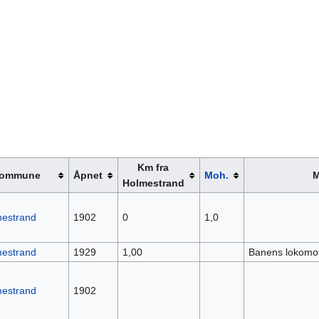
Km fra
ommune
Åpnet
Moh.
M
Holmestrand
estrand
1902
0
1,0
estrand
1929
1,00
Banens lokomotiv
estrand
1902