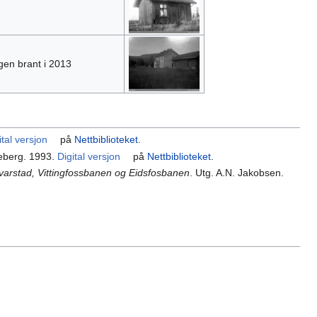
gen brant i 2013
ital versjon
på
Nettbiblioteket
.
leberg. 1993.
Digital versjon
på
Nettbiblioteket
.
varstad, Vittingfossbanen og Eidsfosbanen
. Utg. A.N. Jakobsen.