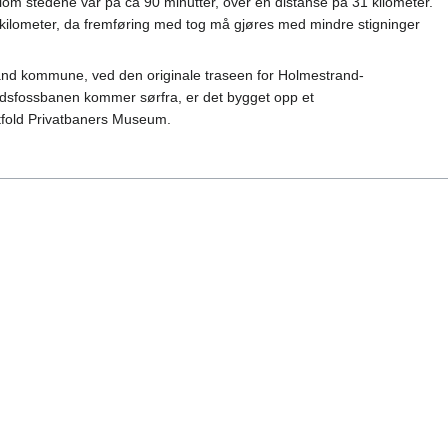
llom stedene var på ca 90 minutter, over en distanse på 31 kilometer.
 kilometer, da fremføring med tog må gjøres med mindre stigninger
rand kommune, ved den originale traseen for Holmestrand-
idsfossbanen kommer sørfra, er det bygget opp et
fold Privatbaners Museum.