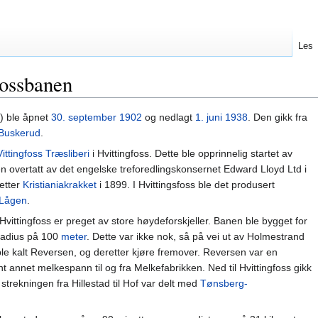
Les
fossbanen
 ble åpnet
30. september
1902
og nedlagt
1. juni
1938
. Den gikk fra
Buskerud
.
Vittingfoss Træsliberi
i Hvittingfoss. Dette ble opprinnelig startet av
 overtatt av det engelske treforedlingskonsernet Edward Lloyd Ltd i
etter
Kristianiakrakket
i 1899. I Hvittingsfoss ble det produsert
Lågen
.
ttingfoss er preget av store høydeforskjeller. Banen ble bygget for
eradius på 100
meter
. Dette var ikke nok, så på vei ut av Holmestrand
 ble kalt Reversen, og deretter kjøre fremover. Reversen var en
nt annet melkespann til og fra Melkefabrikken. Ned til Hvittingfoss gikk
strekningen fra Hillestad til Hof var delt med
Tønsberg-