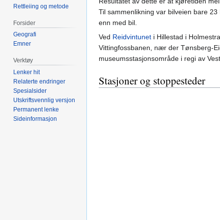
Resultatet av dette er at kjøretiden me
Rettleiing og metode
Til sammenlikning var bilveien bare 23
enn med bil.
Forsider
Geografi
Ved
Reidvintunet
i Hillestad i Holmest
Emner
Vittingfossbanen, nær der Tønsberg-E
museumsstasjonsområde i regi av Vest
Verktøy
Lenker hit
Stasjoner og stoppesteder
Relaterte endringer
Spesialsider
Utskriftsvennlig versjon
Permanent lenke
Sideinformasjon