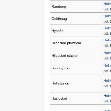
Holm
Ramberg
tidl.
Holm
Guldhaug
tidl.
Holm
Hynnås
tidl.
Holm
Hildestad plattform
tidl.
Holm
Hildestad stasjon
tidl.
Holm
Sundbyfoss
tidl.
Holm
Hof stasjon
tidl.
Holm
Haslestad
tidl.