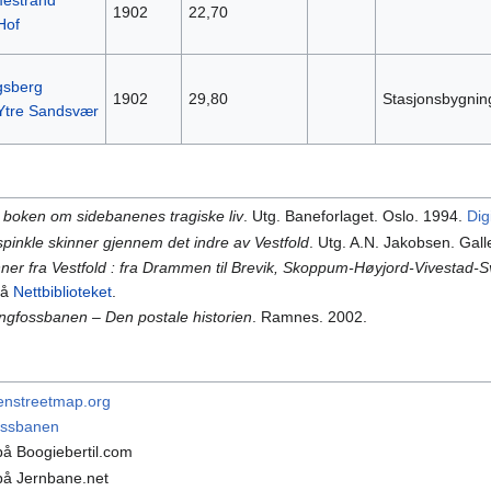
estrand
1902
22,70
Hof
gsberg
1902
29,80
Stasjonsbygnin
Ytre Sandsvær
 boken om sidebanenes tragiske liv
. Utg. Baneforlaget. Oslo. 1994.
Dig
pinkle skinner gjennem det indre av Vestfold
. Utg. A.N. Jakobsen. Gal
er fra Vestfold : fra Drammen til Brevik, Skoppum-Høyjord-Vivestad-S
på
Nettbiblioteket
.
ngfossbanen – Den postale historien
. Ramnes. 2002.
enstreetmap.org
ossbanen
å Boogiebertil.com
å Jernbane.net