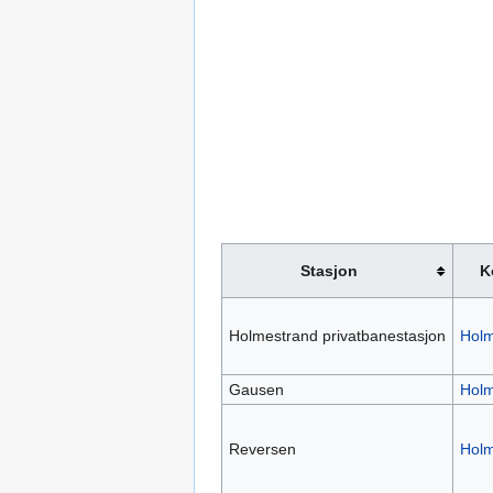
Stasjon
K
Holmestrand privatbanestasjon
Holm
Gausen
Holm
Reversen
Holm