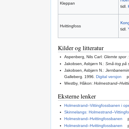
Holm
Kleppan
tidl.
Kon
Hvittingfoss
tidl.
Kilder og litteratur
Aspenberg, Nils Carl:
Glemte spor :
Jakobsen, Asbjørn N.:
Små-tog på s
Jakobsen, Asbjørn N.:
Jernbaneminn
Galleberg. 1996.
Digital versjon
Westby, Håkon:
Holmestrand–Hvitti
Eksterne lenker
Holmestrand–Vittingfossbanen i op
Skinnelangs: Holmestrand–Vittingf
Holmestrand–Hvittingfossbanen
p
Holmestrand–Hvittingfossbanen
p