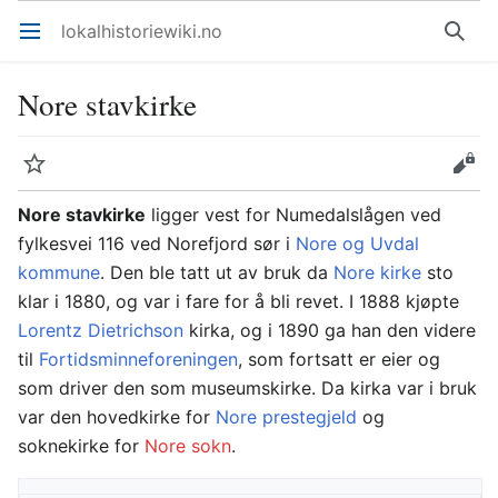
lokalhistoriewiki.no
Åpne hovedmenyen
Søk
Nore stavkirke
Overvåk
Rediger
Nore stavkirke
ligger vest for Numedalslågen ved
fylkesvei 116 ved Norefjord sør i
Nore og Uvdal
kommune
. Den ble tatt ut av bruk da
Nore kirke
sto
klar i 1880, og var i fare for å bli revet. I 1888 kjøpte
Lorentz Dietrichson
kirka, og i 1890 ga han den videre
til
Fortidsminneforeningen
, som fortsatt er eier og
som driver den som museumskirke. Da kirka var i bruk
var den hovedkirke for
Nore prestegjeld
og
soknekirke for
Nore sokn
.