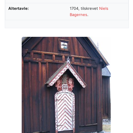
Altertavle:
1704, tilskrevet
Niels
Bagernes
.