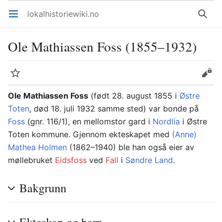
lokalhistoriewiki.no
Åpne hovedmenyen
Søk
Ole Mathiassen Foss (1855–1932)
Overvåk
Rediger
Ole Mathiassen Foss
(født 28. august 1855 i
Østre
Toten
, død 18. juli 1932 samme sted) var bonde på
Foss
(gnr. 116/1), en mellomstor gard i
Nordlia
i Østre
Toten kommune. Gjennom ekteskapet med
(Anne)
Mathea Holmen
(1862–1940) ble han også eier av
møllebruket
Eidsfoss
ved
Fall
i
Søndre Land
.
Bakgrunn