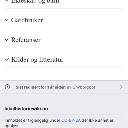
Ekteskap og barn
Gardbruker
Referanser
Kilder og litteratur
Sist redigert for 1 år siden
av
Cnyborgbot
lokalhistoriewiki.no
Innholdet er tilgjengelig under
CC-BY-SA
der ikke annet er
opplyst.