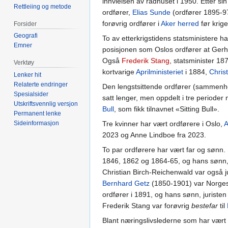
innvielsen av rådhuset i 1950. Etter s
Rettleiing og metode
ordfører,
Elias Sunde
(ordfører 1895-97
forøvrig ordfører i
Aker herred
før krige
Forsider
Geografi
To av etterkrigstidens statsministere h
Emner
posisjonen som Oslos ordfører at Ger
Også
Frederik Stang
, statsminister 18
Verktøy
kortvarige
Aprilministeriet
i 1884,
Chris
Lenker hit
Relaterte endringer
Den lengstsittende ordfører (sammen
Spesialsider
satt lenger, men oppdelt i tre periode
Utskriftsvennlig versjon
Bull
, som fikk tilnavnet «Sitting Bull».
Permanent lenke
Sideinformasjon
Tre kvinner har vært ordførere i Oslo,
A
2023 og Anne Lindboe fra 2023.
To par ordførere har vært far og sønn.
1846, 1862 og 1864-65, og hans sønn
Christian Birch-Reichenwald var også j
Bernhard Getz
(1850-1901) var Norges 
ordfører i 1891, og hans sønn, juriste
Frederik Stang var forøvrig
bestefar
til
Blant næringslivslederne som har vært 