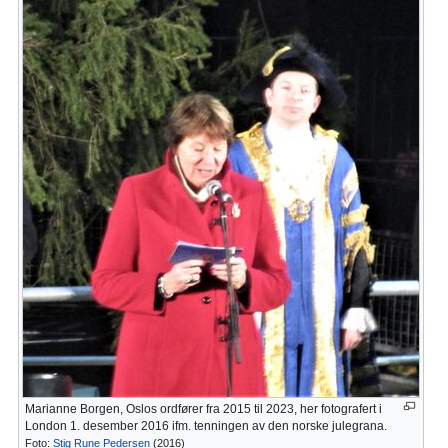
Marianne Borgen, Oslos ordfører fra 2015 til 2023, her fotografert i
London 1. desember 2016 ifm. tenningen av den norske julegrana.
Foto:
Stig Rune Pedersen
(2016)