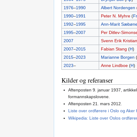
1976
–
1990
Albert Nordengen
1990
–
1991
Peter N. Myhre
(
F
1992
–
1995
Ann-Marit Sæbøn
1995
–
2007
Per Ditlev-Simons
2007
Svenn Erik Kristia
2007
–
2015
Fabian Stang
(
H
)
2015
–
2023
Marianne Borgen
2023
–
Anne Lindboe
(
H
)
Kilder og referanser
Aftenposten 9. januar 1937, artikke
formannskapslovene.
Aftenposten 21. mars 2012.
Liste over ordførere i Oslo og Ak
Wikipedia: Liste over Oslos ordføre