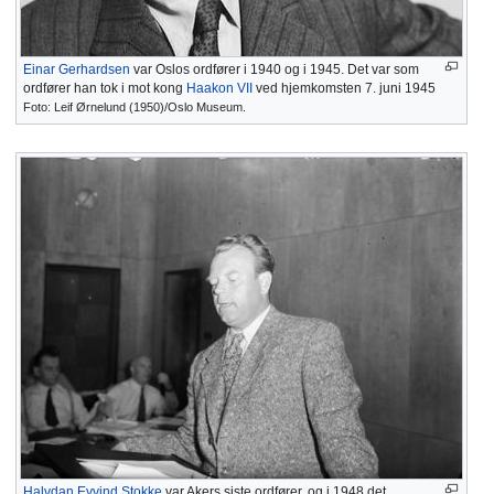
Einar Gerhardsen
var Oslos ordfører i 1940 og i 1945. Det var som
ordfører han tok i mot kong
Haakon VII
ved hjemkomsten 7. juni 1945
Foto: Leif Ørnelund (1950)/Oslo Museum.
Halvdan Eyvind Stokke
var Akers siste ordfører, og i 1948 det