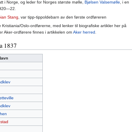
tt i Norge, og leder for Norges største mølle,
Bjølsen Valsemølle
, i en
 1920—22.
ian Stang
, var tipp-tippoldebarn av den første ordføreren
e Kristiania/Oslo-ordførerne, med lenker til biografiske artikler her på
over Aker-ordførere finnes i artikkelen om
Aker herred
.
ra 1837
Navn
dklev
etteville
dklev
chen
stad