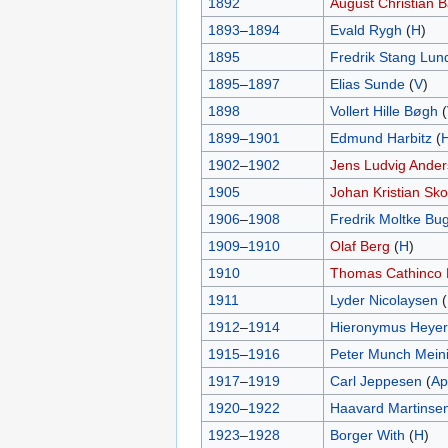
1892
August Christian
1893
–
1894
Evald Rygh
(
H
)
1895
Fredrik Stang Lun
1895
–
1897
Elias Sunde
(
V
)
1898
Vollert Hille Bøgh
(
1899
–
1901
Edmund Harbitz
(
1902
–
1902
Jens Ludvig Ander
1905
Johan Kristian Sk
1906
–
1908
Fredrik Moltke Bu
1909
–
1910
Olaf Berg
(
H
)
1910
Thomas Cathinco 
1911
Lyder Nicolaysen
(
1912
–
1914
Hieronymus Heyer
1915
–
1916
Peter Munch Mein
1917
–
1919
Carl Jeppesen
(
Ap
1920
–
1922
Haavard Martinse
1923
–
1928
Borger With
(
H
)