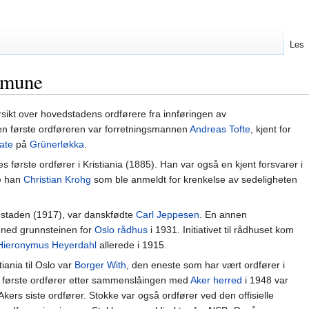
Les
mmune
sikt over hovedstadens ordførere fra innføringen av
 Den første ordføreren var forretningsmannen
Andreas Tofte
, kjent for
ate
på
Grünerløkka
.
s første ordfører i Kristiania (1885). Han var også en kjent forsvarer i
te han
Christian Krohg
som ble anmeldt for krenkelse av sedeligheten
edstaden (1917), var danskfødte
Carl Jeppesen
. En annen
a ned grunnsteinen for
Oslo rådhus
i 1931. Initiativet til rådhuset kom
Hieronymus Heyerdahl
allerede i 1915.
iania til Oslo var
Borger With
, den eneste som har vært ordfører i
s første ordfører etter sammenslåingen med
Aker herred
i 1948 var
 Akers siste ordfører. Stokke var også ordfører ved den offisielle