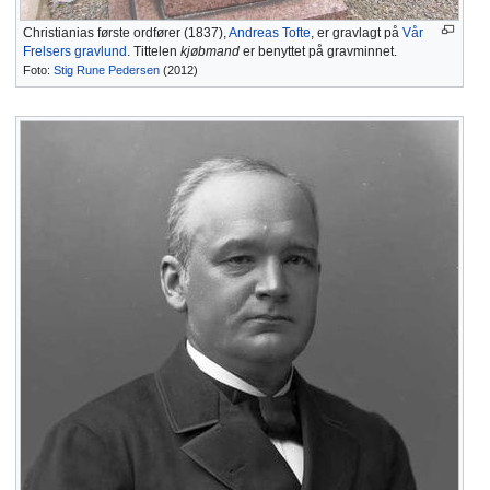
Christianias første ordfører (1837),
Andreas Tofte
, er gravlagt på
Vår
Frelsers gravlund
. Tittelen
kjøbmand
er benyttet på gravminnet.
Foto:
Stig Rune Pedersen
(2012)