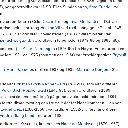
in ordførergjerning var Stokke generaldirektør for NSB. Også en annen
), var generaldirektør i NSB. Elias Sundes sønn,
Arne Sunde
, var
n.
ar vært ordførere i Oslo,
Oscar Torp
og
Einar Gerhardsen
. Det var i
hardsen tok i mot kong
Haakon VII
ved rådhusbryggene 7. juni 1945.
73-1880, var ordfører i hovedstaden (1861). Statsminister i det
tian Schweigaard
, var ordfører i to perioder (1879-80 og 1885–88).
hengende) er
Albert Nordengen
(1976-90) fra Høyre. En ordfører som
r mellom 1951 og 1975 (sammenlagt 19 år) var Arbeiderpartiets
Brynjulf
nn-Marit Sæbønes
mellom 1992 og 1995,
Marianne Borgen
2015-
 Det var
Christian Birch-Reichenwald
(1814-91), som var ordfører
,
Peter Birch-Reichenwald
(1843-98), som var ordfører i 1889.
ustisminister, men måtte gå på grunn av stattholderstriden i 1861.
første riksadvokat og den første leder for Nobelkomiteen. Han var
n
Eyvind Getz
(1888-1956), var ordfører 1932-34. Nevnte ordfører
Fredrik Stang Lund
, ordfører i 1895.
ordførere i Kristiania, kan nevnes
Haavard Martinsen
(1879-1967),