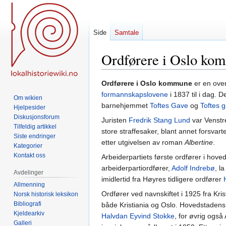
Side
Samtale
Ordførere i Oslo ko
Hopp
Hopp
Ordførere i Oslo kommune
er en over
til
til
formannskapslovene
i 1837 til i dag.
Om wikien
navigering
søk
barnehjemmet
Toftes Gave
og
Toftes g
Hjelpesider
Diskusjonsforum
Juristen
Fredrik Stang Lund
var Venstre
Tilfeldig artikkel
store straffesaker, blant annet forsvar
Siste endringer
etter utgivelsen av roman
Albertine
.
Kategorier
Kontakt oss
Arbeiderpartiets første ordfører i hov
arbeiderpartiordfører,
Adolf Indrebø
, l
Avdelinger
imidlertid fra Høyres tidligere ordfører
Allmenning
Ordfører ved navnskiftet i 1925 fra Krist
Norsk historisk leksikon
Bibliografi
både Kristiania og Oslo. Hovedstaden
Kjeldearkiv
Halvdan Eyvind Stokke
, for øvrig også
Galleri