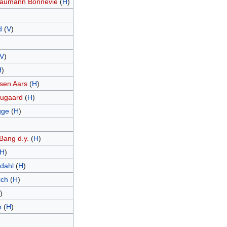
 Baumann Bonnevie
(
H
)
d
(
V
)
V
)
H
)
sen Aars
(
H
)
ougaard
(
H
)
gge
(
H
)
Bang d.y.
(
H
)
H
)
dahl
(
H
)
ich
(
H
)
)
n
(
H
)