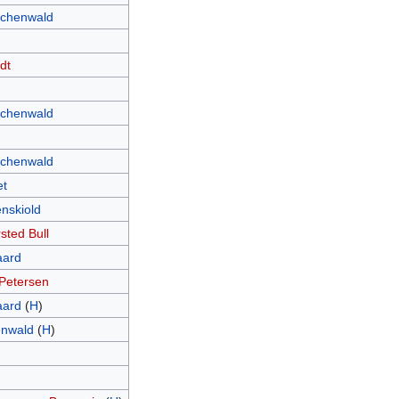
eichenwald
dt
eichenwald
eichenwald
et
nskiold
ted Bull
aard
Petersen
aard
(
H
)
enwald
(
H
)