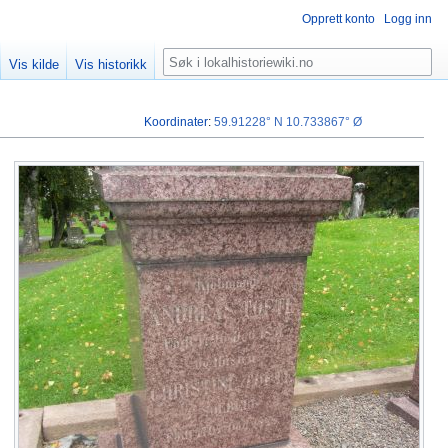
Opprett konto
Logg inn
Søk
Vis kilde
Vis historikk
Koordinater
:
59.91228° N
10.733867° Ø