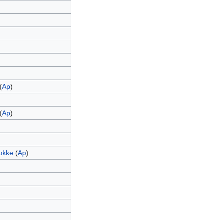
(
Ap
)
(
Ap
)
okke
(
Ap
)