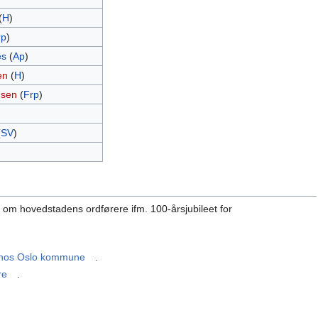
(
H
)
rp
)
es
(
Ap
)
en
(
H
)
nsen
(
Frp
)
(
SV
)
l om hovedstadens ordførere ifm. 100-årsjubileet for
er hos Oslo kommune
.
re
.