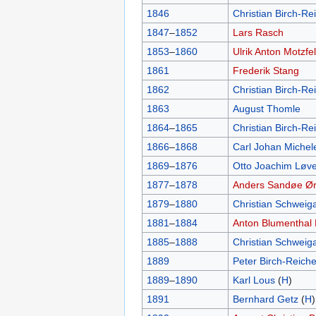
1846
Christian Birch-R
1847
–
1852
Lars Rasch
1853
–
1860
Ulrik Anton Motzfel
1861
Frederik Stang
1862
Christian Birch-R
1863
August Thomle
1864
–
1865
Christian Birch-R
1866
–
1868
Carl Johan Michel
1869
–
1876
Otto Joachim Løve
1877
–
1878
Anders Sandøe Ørs
1879
–
1880
Christian Schweig
1881
–
1884
Anton Blumenthal 
1885
–
1888
Christian Schweig
1889
Peter Birch-Reich
1889
–
1890
Karl Lous
(
H
)
1891
Bernhard Getz
(
H
)