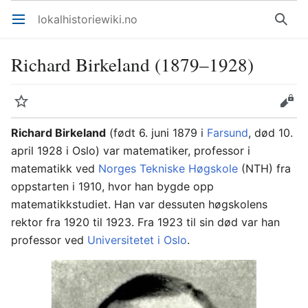
lokalhistoriewiki.no
Åpne hovedmenyen
Søk
Richard Birkeland (1879–1928)
Overvåk
Rediger
Richard Birkeland
(født 6. juni 1879 i
Farsund
, død 10.
april 1928 i Oslo) var matematiker, professor i
matematikk ved
Norges Tekniske Høgskole
(NTH) fra
oppstarten i 1910, hvor han bygde opp
matematikkstudiet. Han var dessuten høgskolens
rektor fra 1920 til 1923. Fra 1923 til sin død var han
professor ved
Universitetet i Oslo
.