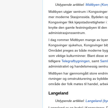
Utdypende artikkel:
Midtbyen (Kon
Midtbyen utgjør sentrum i Kongsvinge
mer moderne Stasjonssida. Bydelen opps
Kongsvinger fikk kjøpstadsrettigheter i
knytte den gamle festningsbyen til den 
administrasjonssentrum.
I dag rommer Midtbyen mange av byens 
Kongsvinger sjukehus, Kongsvinger bibl
Området preges av både moderne bygnin
som viktige kulturminner. Blant disse e
tidligere
Telegrafbygningen
, samt
Saml
administrativt og handelsmessig sentr
Midtbyen har gjennomgått store endringer
rivninger og omstrukturering av bybilde
område der folk møtes til handel, arbei
Langeland
Utdypende artikkel:
Langeland (byd
Langeland er en bydel i Kongsvinger. D