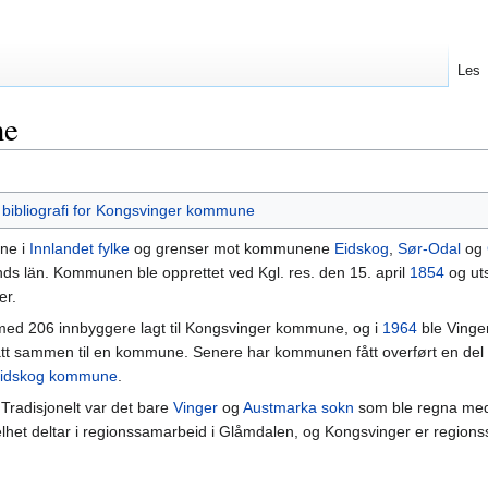
Les
ne
g
bibliografi for Kongsvinger kommune
ne i
Innlandet fylke
og grenser mot kommunene
Eidskog
,
Sør-Odal
og
ds län. Kommunen ble opprettet ved Kgl. res. den 15. april
1854
og uts
er.
ed 206 innbyggere lagt til Kongsvinger kommune, og i
1964
ble Vinger
t sammen til en kommune. Senere har kommunen fått overført en del
idskog kommune
.
 Tradisjonelt var det bare
Vinger
og
Austmarka sokn
som ble regna med 
elhet deltar i regionssamarbeid i Glåmdalen, og Kongsvinger er regions