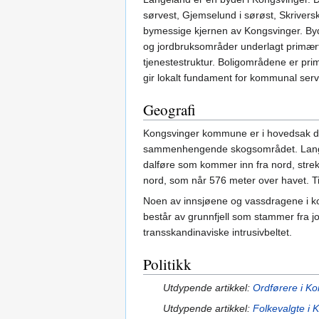
sørvest, Gjemselund i sørøst, Skrivers
bymessige kjernen av Kongsvinger. Byde
og jordbruksområder underlagt primært
tjenestestruktur. Boligområdene er pr
gir lokalt fundament for kommunal serv
Geografi
Kongsvinger kommune er i hovedsak d
sammenhengende skogsområdet. La
dalføre som kommer inn fra nord, stre
nord, som når 576 meter over havet. T
Noen av innsjøene og vassdragene i k
består av grunnfjell som stammer fra j
transskandinaviske intrusivbeltet.
Politikk
Utdypende artikkel:
Ordførere i K
Utdypende artikkel:
Folkevalgte i 