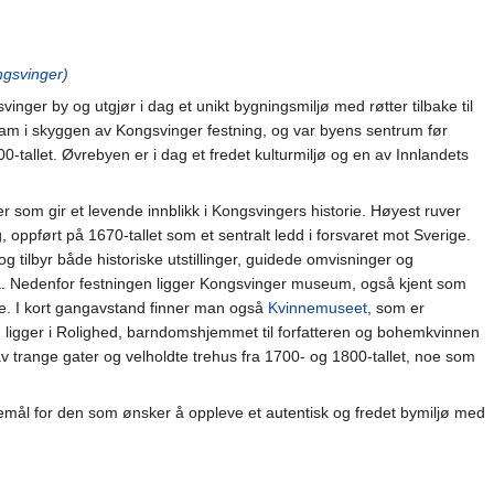
gsvinger)
inger by og utgjør i dag et unikt bygningsmiljø med røtter tilbake til
ram i skyggen av Kongsvinger festning, og var byens sentrum før
-tallet. Øvrebyen er i dag et fredet kulturmiljø og en av Innlandets
 som gir et levende innblikk i Kongsvingers historie. Høyest ruver
oppført på 1670-tallet som et sentralt ledd i forsvaret mot Sverige.
g tilbyr både historiske utstillinger, guidede omvisninger og
a. Nedenfor festningen ligger Kongsvinger museum, også kjent som
ie. I kort gangavstand finner man også
Kvinnemuseet
, som er
 ligger i Rolighed, barndomshjemmet til forfatteren og bohemkvinnen
 trange gater og velholdte trehus fra 1700- og 1800-tallet, noe som
emål for den som ønsker å oppleve et autentisk og fredet bymiljø med