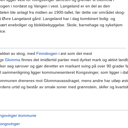
kogen i nordøst og Vangen i vest. Langeland er en del av den
len ble anlagt fra midten av 1900-tallet, før dette var området skog-
 Øvre Langeland gård. Langeland har i dag kombinert bolig- og
imært eneboliger og blokkbebyggelse. Skole, barnehage og sykehjem
ice.
ekket av skog, med
Finnskogen
i øst som det mest
ngs
Glomma
finnes det imidlertid partier med dyrket mark og aktivt l
kker seg sørover og gjør deretter en markant sving på over 90 grader 
il sammenligning ligger kommunesenteret Kongsvinger, som ligger i d
ommunen dreneres mot Glommavassdraget, mens andre har utløp østov
ordens urtid og består av smale soner med grønnstein, skifer og kvartsi
ongsvinger kommune
Kongsvinger