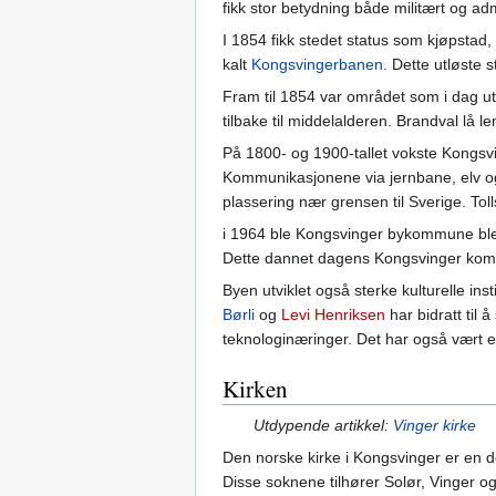
fikk stor betydning både militært og admi
I 1854 fikk stedet status som kjøpstad
kalt
Kongsvingerbanen
. Dette utløste
Fram til 1854 var området som i dag 
tilbake til middelalderen. Brandval lå l
På 1800- og 1900-tallet vokste Kongsvi
Kommunikasjonene via jernbane, elv og s
plassering nær grensen til Sverige. Tol
i 1964 ble Kongsvinger bykommune bl
Dette dannet dagens Kongsvinger kom
Byen utviklet også sterke kulturelle ins
Børli
og
Levi Henriksen
har bidratt til 
teknologinæringer. Det har også vært e
Kirken
Utdypende artikkel:
Vinger kirke
Den norske kirke i Kongsvinger er en 
Disse soknene tilhører Solør, Vinger og 