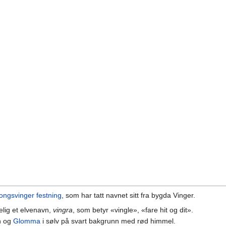
ongsvinger festning
, som har tatt navnet sitt fra bygda Vinger.
elig et elvenavn,
vingra
, som betyr «vingle», «fare hit og dit».
n og
Glomma
i sølv på svart bakgrunn med rød himmel.