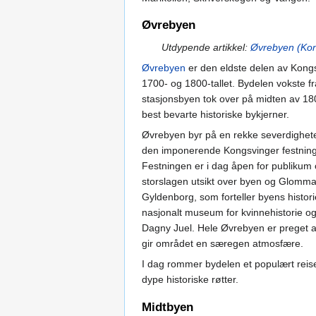
Øvrebyen
Utdypende artikkel:
Øvrebyen (Kon
Øvrebyen
er den eldste delen av Kongsv
1700- og 1800-tallet. Bydelen vokste f
stasjonsbyen tok over på midten av 1800
best bevarte historiske bykjerner.
Øvrebyen byr på en rekke severdigheter
den imponerende Kongsvinger festning, 
Festningen er i dag åpen for publikum o
storslagen utsikt over byen og Glomm
Gyldenborg, som forteller byens histor
nasjonalt museum for kvinnehistorie og
Dagny Juel. Hele Øvrebyen er preget av
gir området en særegen atmosfære.
I dag rommer bydelen et populært reis
dype historiske røtter.
Midtbyen