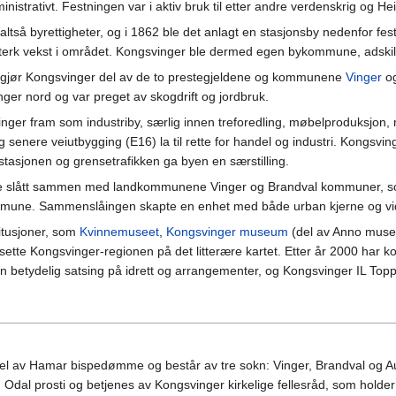
nistrativt. Festningen var i aktiv bruk til etter andre verdenskrig og Hei
, altså byrettigheter, og i 1862 ble det anlagt en stasjonsby nedenfor 
 sterk vekst i området. Kongsvinger ble dermed egen bykommune, adskilt
utgjør Kongsvinger del av de to prestegjeldene og kommunene
Vinger
o
enger nord og var preget av skogdrift og jordbruk.
nger fram som industriby, særlig innen treforedling, møbelproduksjon, 
enere veiutbygging (E16) la til rette for handel og industri. Kongsvin
lstasjonen og grensetrafikken ga byen en særstilling.
e slått sammen med landkommunene Vinger og Brandval kommuner, so
mune. Sammenslåingen skapte en enhet med både urban kjerne og vid
titusjoner, som
Kvinnemuseet
,
Kongsvinger museum
(del av Anno museu
å sette Kongsvinger-regionen på det litterære kartet. Etter år 2000 har 
n betydelig satsing på idrett og arrangementer, og Kongsvinger IL Toppf
del av Hamar bispedømme og består av tre sokn: Vinger, Brandval og 
Odal prosti og betjenes av Kongsvinger kirkelige fellesråd, som holder t