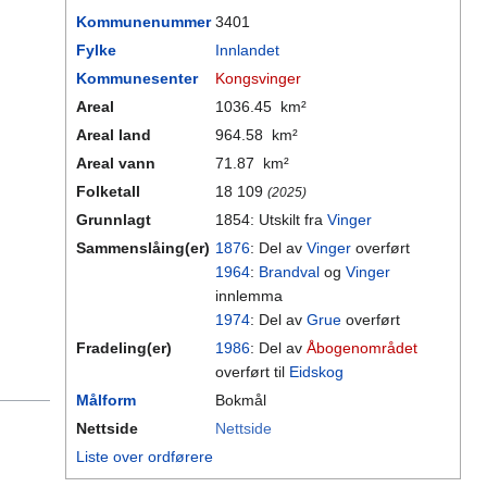
Kommunenummer
3401
Fylke
Innlandet
Kommunesenter
Kongsvinger
Areal
1036.45 km²
Areal land
964.58 km²
Areal vann
71.87 km²
Folketall
18 109
(2025)
Grunnlagt
1854: Utskilt fra
Vinger
Sammenslåing(er)
1876
: Del av
Vinger
overført
1964
:
Brandval
og
Vinger
innlemma
1974
: Del av
Grue
overført
Fradeling(er)
1986
: Del av
Åbogenområdet
overført til
Eidskog
Målform
Bokmål
Nettside
Nettside
Liste over ordførere