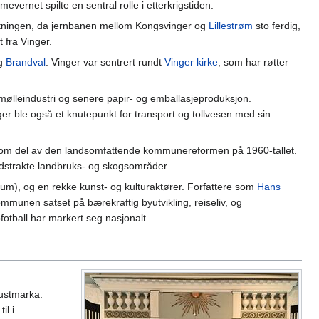
mevernet spilte en sentral rolle i etterkrigstiden.
festningen, da jernbanen mellom Kongsvinger og
Lillestrøm
sto ferdig,
 fra Vinger.
g
Brandval
. Vinger var sentrert rundt
Vinger kirke
, som har røtter
mølleindustri og senere papir- og emballasjeproduksjon.
ger ble også et knutepunkt for transport og tollvesen med sin
m del av den landsomfattende kommunereformen på 1960-tallet.
strakte landbruks- og skogsområder.
m), og en rekke kunst- og kulturaktører. Forfattere som
Hans
kommunen satset på bærekraftig byutvikling, reiseliv, og
otball har markert seg nasjonalt.
Austmarka.
il i