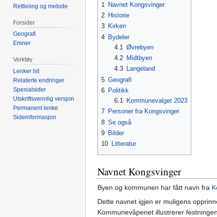
1
Navnet Kongsvinger
Rettleiing og metode
2
Historie
Forsider
3
Kirken
Geografi
4
Bydeler
Emner
4.1
Øvrebyen
4.2
Midtbyen
Verktøy
4.3
Langeland
Lenker hit
5
Geografi
Relaterte endringer
Spesialsider
6
Politikk
Utskriftsvennlig versjon
6.1
Kommunevalget 2023
Permanent lenke
7
Personer fra Kongsvinger
Sideinformasjon
8
Se også
9
Bilder
10
Litteratur
Navnet Kongsvinger
Byen og kommunen har fått navn fra
K
Dette navnet igjen er muligens opprinn
Kommunevåpenet illustrerer festninge