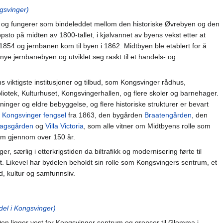
gsvinger)
r og fungerer som bindeleddet mellom den historiske Øvrebyen og den
to på midten av 1800-tallet, i kjølvannet av byens vekst etter at
 1854 og jernbanen kom til byen i 1862. Midtbyen ble etablert for å
nye jernbanebyen og utviklet seg raskt til et handels- og
viktigste institusjoner og tilbud, som Kongsvinger rådhus,
iotek, Kulturhuset, Kongsvingerhallen, og flere skoler og barnehager.
ger og eldre bebyggelse, og flere historiske strukturer er bevart
r
Kongsvinger fengsel
fra 1863, den bygården
Braatengården
, den
agsgården
og
Villa Victoria
, som alle vitner om Midtbyens rolle som
um gjennom over 150 år.
, særlig i etterkrigstiden da biltrafikk og modernisering førte til
t. Likevel har bydelen beholdt sin rolle som Kongsvingers sentrum, et
d, kultur og samfunnsliv.
el i Kongsvinger)
en ligger vest for Kongsvinger sentrum og grenser til Glomma i