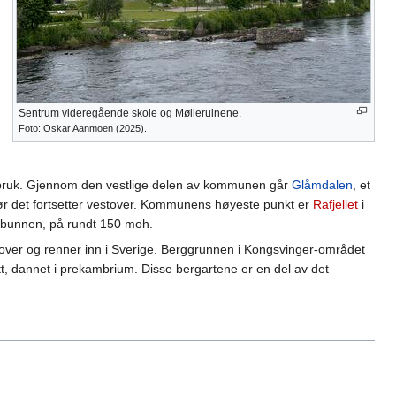
Sentrum videregående skole og Mølleruinene.
Foto: Oskar Aanmoen (2025).
andbruk. Gjennom den vestlige delen av kommunen går
Glåmdalen
, et
før det fortsetter vestover. Kommunens høyeste punkt er
Rafjellet
i
albunnen, på rundt 150 moh.
er og renner inn i Sverige. Berggrunnen i Kongsvinger-området
tt, dannet i prekambrium. Disse bergartene er en del av det