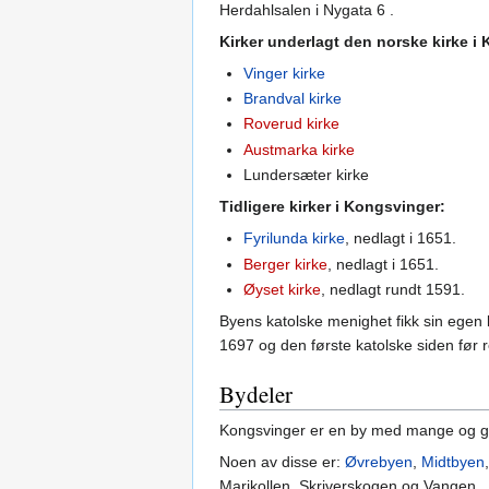
Herdahlsalen i Nygata 6 .
Kirker underlagt den norske kirke i
Vinger kirke
Brandval kirke
Roverud kirke
Austmarka kirke
Lundersæter kirke
Tidligere kirker i Kongsvinger:
Fyrilunda kirke
, nedlagt i 1651.
Berger kirke
, nedlagt i 1651.
Øyset kirke
, nedlagt rundt 1591.
Byens katolske menighet fikk sin egen 
1697 og den første katolske siden før 
Bydeler
Kongsvinger er en by med mange og g
Noen av disse er:
Øvrebyen
,
Midtbyen
Marikollen, Skriverskogen og Vangen.