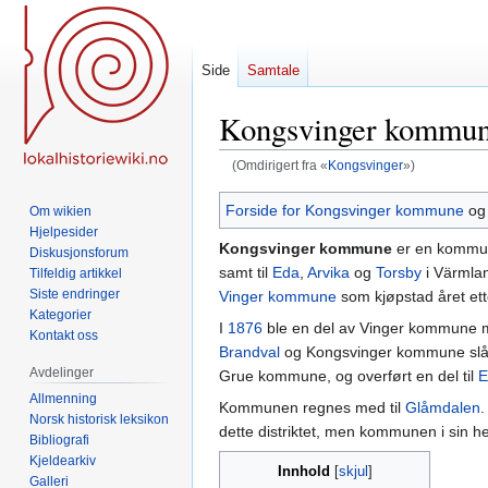
Side
Samtale
Kongsvinger kommu
(Omdirigert fra «
Kongsvinger
»)
Hopp
Hopp
Forside for Kongsvinger kommune
o
Om wikien
til
til
Hjelpesider
Kongsvinger kommune
er en kommu
navigering
søk
Diskusjonsforum
samt til
Eda
,
Arvika
og
Torsby
i Värmlan
Tilfeldig artikkel
Siste endringer
Vinger kommune
som kjøpstad året ett
Kategorier
I
1876
ble en del av Vinger kommune m
Kontakt oss
Brandval
og Kongsvinger kommune slåt
Avdelinger
Grue kommune, og overført en del til
E
Allmenning
Kommunen regnes med til
Glåmdalen
.
Norsk historisk leksikon
dette distriktet, men kommunen i sin h
Bibliografi
Kjeldearkiv
Innhold
Galleri