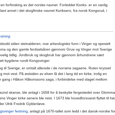
 en forfinsking av det norske navnet. Forleddet Konks- er en vanlig
blant annet i det skogfinske navnet Konksero, fra norsk Kongsrud, i
estning
bodd siden steinalderen, noe arkeologiske funn i Vinger og spesielt
mma og den gamle ferdselsåren gjennom Grue og Vinger mot Sverige
eboelig tidlig. Jordbruk og skogbruk har gjennom århundrene vært
att bygdene rundt Kongsvinger.
g til Sverige, er omtalt allerede i de norrøne sagaene. Ruten krysset
mot vest. På østsiden av elven lå det i lang tid en kirke, trolig en
ste gang i Håkon Håkonssons saga, i forbindelse med slaget mellom
.
ersund skanse, ble anlagt i 1658 for å beskytte fergestedet over Glomma
ens Vinger kirke senere ble reist. I 1673 ble hovedforsvaret flyttet til
der Ulrik Fredrik Gyldenløve.
gsvinger festning
, anlagt på 1670-tallet som ledd i det dansk-norske f