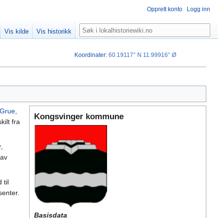
Opprett konto
Logg inn
Søk
Vis kilde
Vis historikk
Koordinater
:
60.19117° N
11.99916° Ø
Grue
,
Kongsvinger kommune
kilt fra
,
 av
til
senter.
Basisdata