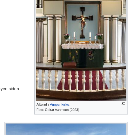
 byen siden
Alteret i
Vinger kirke
.
Foto: Oskar Aanmoen (2023)