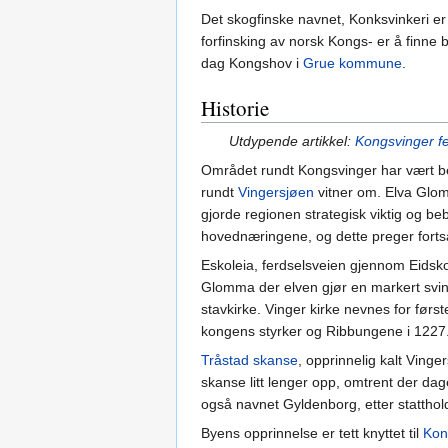
Det skogfinske navnet, Konksvinkeri er
forfinsking av norsk Kongs- er å finne 
dag Kongshov i
Grue kommune
.
Historie
Utdypende artikkel:
Kongsvinger f
Området rundt Kongsvinger har vært be
rundt
Vingersjøen
vitner om. Elva Glo
gjorde regionen strategisk viktig og b
hovednæringene, og dette preger forts
Eskoleia, ferdselsveien gjennom Eidsko
Glomma der elven gjør en markert sving 
stavkirke. Vinger kirke nevnes for før
kongens styrker og Ribbungene i 1227
Tråstad skanse
, opprinnelig kalt Ving
skanse litt lenger opp, omtrent der dag
også navnet Gyldenborg, etter statthol
Byens opprinnelse er tett knyttet til
Kon