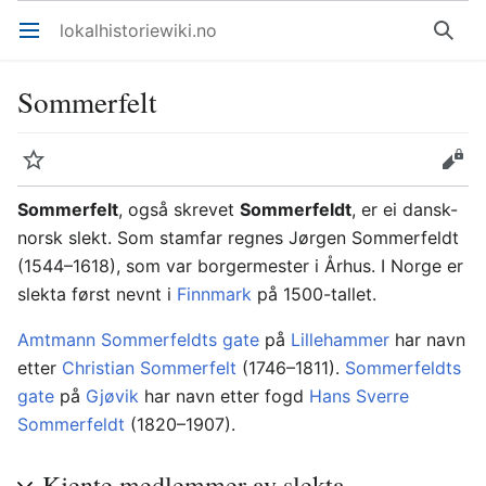
lokalhistoriewiki.no
Åpne hovedmenyen
Søk
Sommerfelt
Overvåk
Rediger
Sommerfelt
, også skrevet
Sommerfeldt
, er ei dansk-
norsk slekt. Som stamfar regnes Jørgen Sommerfeldt
(1544–1618), som var borgermester i Århus. I Norge er
slekta først nevnt i
Finnmark
på 1500-tallet.
Amtmann Sommerfeldts gate
på
Lillehammer
har navn
etter
Christian Sommerfelt
(1746–1811).
Sommerfeldts
gate
på
Gjøvik
har navn etter fogd
Hans Sverre
Sommerfeldt
(1820–1907).
Kjente medlemmer av slekta