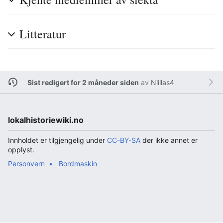
Litteratur
Sist redigert for 2 måneder siden
av
Niillas4
lokalhistoriewiki.no
Innholdet er tilgjengelig under
CC-BY-SA
der ikke annet er
opplyst.
Personvern
Bordmaskin