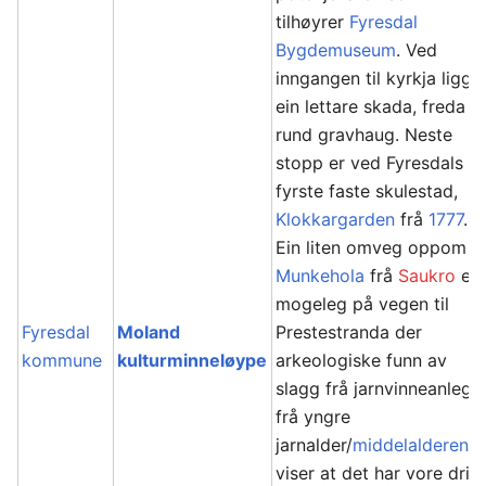
tilhøyrer
Fyresdal
Bygdemuseum
. Ved
inngangen til kyrkja ligg
ein lettare skada, freda
rund gravhaug. Neste
stopp er ved Fyresdals
fyrste faste skulestad,
Klokkargarden
frå
1777
.
Ein liten omveg oppom
Munkehola
frå
Saukro
er
mogeleg på vegen til
Fyresdal
Moland
Prestestranda der
kommune
kulturminneløype
arkeologiske funn av
slagg frå jarnvinneanlegg
frå yngre
jarnalder/
middelalderen
viser at det har vore drift