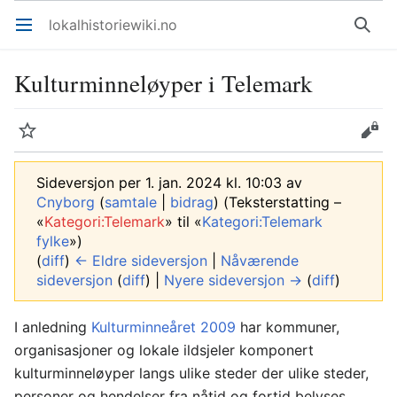
lokalhistoriewiki.no
Åpne hovedmenyen
Søk
Kulturminneløyper i Telemark
Overvåk
Rediger
Sideversjon per 1. jan. 2024 kl. 10:03 av
Cnyborg
(
samtale
|
bidrag
)
(Teksterstatting –
«
Kategori:Telemark
» til «
Kategori:Telemark
fylke
»)
(
diff
)
← Eldre sideversjon
|
Nåværende
sideversjon
(
diff
) |
Nyere sideversjon →
(
diff
)
I anledning
Kulturminneåret 2009
har kommuner,
organisasjoner og lokale ildsjeler komponert
kulturminneløyper langs ulike steder der ulike steder,
personer og hendelser fra nåtid og fortid belyses.