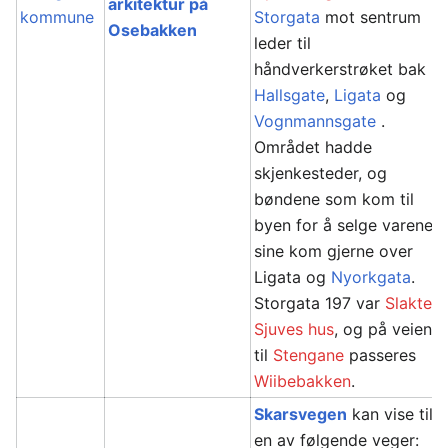
arkitektur på
kommune
Storgata
mot sentrum
Osebakken
leder til
håndverkerstrøket bak
Hallsgate
,
Ligata
og
Vognmannsgate
.
Området hadde
skjenkesteder, og
bøndene som kom til
byen for å selge varene
sine kom gjerne over
Ligata og
Nyorkgata
.
Storgata 197 var
Slakter
Sjuves hus
, og på veien
til
Stengane
passeres
Wiibebakken
.
Skarsvegen
kan vise til
en av følgende veger: