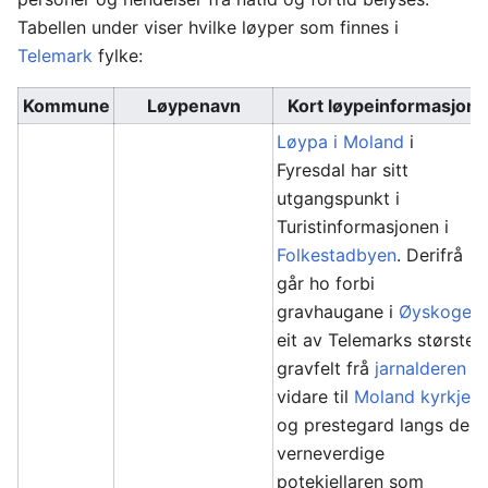
Tabellen under viser hvilke løyper som finnes i
Telemark
fylke:
Kommune
Løypenavn
Kort løypeinformasjon
Løypa i Moland
i
Fyresdal har sitt
utgangspunkt i
Turistinformasjonen i
Folkestadbyen
. Derifrå
går ho forbi
gravhaugane i
Øyskogen
,
eit av Telemarks største
gravfelt frå
jarnalderen
vidare til
Moland kyrkje
og prestegard langs den
verneverdige
potekjellaren som