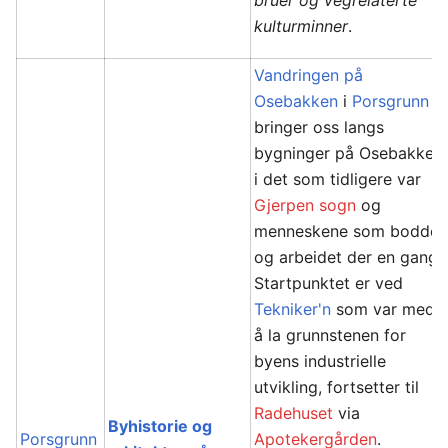
bruer og vegrelaterte
kulturminner
.
Vandringen på
Osebakken
i
Porsgrunn
bringer oss langs
bygninger på Osebakken
i det som tidligere var
Gjerpen sogn
og
menneskene som bodde
og arbeidet der en gang.
Startpunktet er ved
Tekniker'n
som var med
å la grunnstenen for
byens industrielle
utvikling, fortsetter til
Radehuset
via
Byhistorie og
Porsgrunn
Apotekergården
.