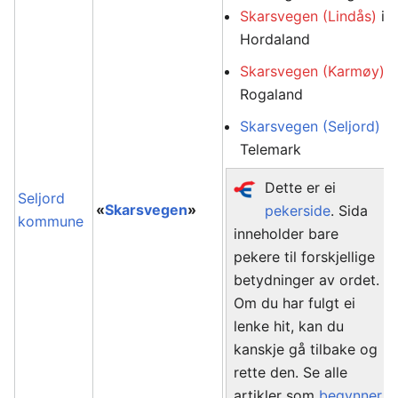
Skarsvegen (Lindås)
i
Hordaland
Skarsvegen (Karmøy)
i
Rogaland
Skarsvegen (Seljord)
i
Telemark
Dette er ei
Seljord
«
Skarsvegen
»
pekerside
. Sida
kommune
inneholder bare
pekere til forskjellige
betydninger av ordet.
Om du har fulgt ei
lenke hit, kan du
kanskje gå tilbake og
rette den. Se alle
artikler som
begynner