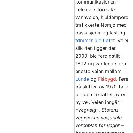
kommunikasjonen i
Telemark foregikk
vannveien, hjuldampere
trafikkerte Norsjø med
passasjerer og last og
tømmer ble fløtet
. Veien,
slik den ligger der i
2009, ble ferdigstilt i
1892 og var lenge den
eneste veien mellom
Lunde
og
Flåbygd
. Først
på slutten av 1970-tallet
ble den erstattet av en
ny vei. Veien inngår i
«Vegvalg», Statens
vegvesens nasjonale
verneplan for veger –