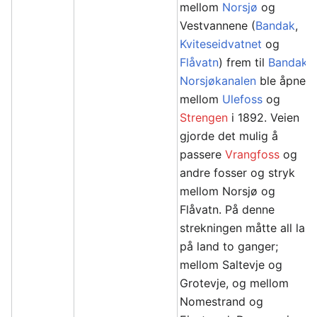
mellom
Norsjø
og
Vestvannene (
Bandak
,
Kviteseidvatnet
og
Flåvatn
) frem til
Bandak-
Norsjøkanalen
ble åpnet
mellom
Ulefoss
og
Strengen
i 1892. Veien
gjorde det mulig å
passere
Vrangfoss
og
andre fosser og stryk
mellom Norsjø og
Flåvatn. På denne
strekningen måtte all last
på land to ganger;
mellom Saltevje og
Grotevje, og mellom
Nomestrand og