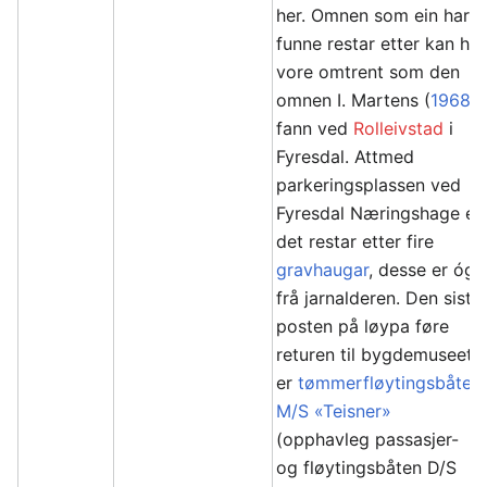
her. Omnen som ein har
funne restar etter kan ha
vore omtrent som den
omnen I. Martens (
1968
)
fann ved
Rolleivstad
i
Fyresdal. Attmed
parkeringsplassen ved
Fyresdal Næringshage er
det restar etter fire
gravhaugar
, desse er óg
frå jarnalderen. Den siste
posten på løypa føre
returen til bygdemuseet
er
tømmerfløytingsbåten
M/S «Teisner»
(opphavleg passasjer-
og fløytingsbåten D/S